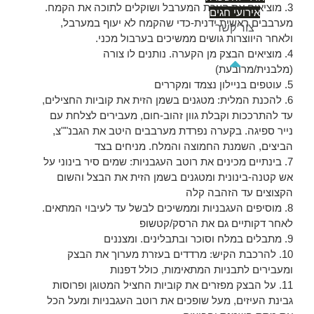
3. מוציאים את קערת המערבל ושוקלים לתוכה את הקמח.
אירועי חגים
מערבבים ראשית ידנית-כדי שהקמח לא יעוף במערבל,
צור קשר
ולאחר היווצרות גושים ממשיכים בערבול מכני.
4. מוציאים הבצק מן הקערה. נותנים לו צורה
(מלבנית/מרובעת)
5. עוטפים בניילון נצמד ומקררים
6. להכנת המלית: מטגנים בשמן הזית את קוביות החצילים,
עד להתרככות וקבלת גוון זהוב-חום, מעבירים לצלחת עם
נייר ספיגה. בקערה נפרדת מערבבים היטב את הגבנ""צ,
הביצים, השמנת החמוצה והמלח. מניחים בצד
7. בינתיים מכינים את רוטב העגבניות: שמים סיר בינוני על
אש קטנה-בינונית ומטגנים בשמן הזית את הבצל והשום
הקצוצים עד הזהבה קלה
8. מוסיפים העגבניות וממשיכים לבשל עד לעיבוי המתאים.
לאחר דקותיים גם את הרסק/קטשופ
9. מתבלים במלח וסוכר ובתבלינים. ומצננים
10. להרכבת הקיש: מרדדים בעזרת מערוך את הבצק
ומעבירים לתבניות המתאימות, כולל דפנות
11. על הבצק מפזרים את קוביות החציל המטוגן ופרוסות
גבינת העיזים, מעל שופכים את רוטב העגבניות ומעל הכל