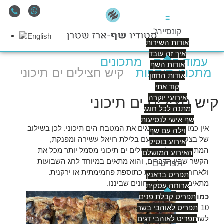
≡
קונסיירג'
אודות השירות
איך זה עובד
עמוד הבית
מתכונים
אודות השף
מתכוני תוספות
קיש חצילים ים תיכוני
אודות החזון
קוד אתי
אירועי יוקרה
קיש חצילים ים תיכוני
מתנה לכל חוגג
שף אישי לנסיעות
אין כמו ירקות המייצגים את המטבח הים תיכוני. לכן בשילוב
וילה עם שף
של בצק פריך טוב ועם בלילת רויאל עשירה ומפנקת,
אירוע בוטיק
המתכון הזה לקיש חצילים ים תיכוני מסמל יותר מכל את
האירוע המושלם
הקשר שבין הדברים, והוא מתאים במיוחד לחג השבועות
תפריטים
ולארוחות משפחתיות כתוספת פחמימתית או ירקנית.
תפריט בראנץ
מתאים במיוחד לצמחונים שביננו.
ארוחה עסקית
תפריט קבלת פנים
כמות
: 6-
תפריט לאוהבי בשר
10 מנות
תפריט לאוהבי דגים
לשתי