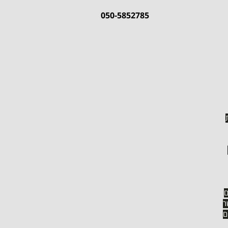
050-5852785
ים ומתוקים
עוגת גבינה-קינמון
ם
ר
ם