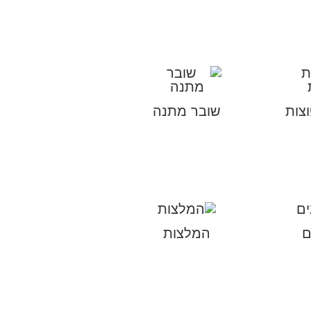
צות
שובר מתנה
ם
המלצות