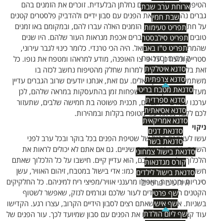
הטיפוח לטיפול בעור הם נחלתן הבלעדית. זוכרים את הזמנים בהם
ארוחת ערב שבת
גברים נהגו לשטוף את הפנים עם סבון ידיים ולהדביק פלסטרים קטנים
שבת חמין
על חתכי הגילוח? ובכן, הזמנים האלה עברו להם, ובמקומם באו זמנים
תפריט טעימות
טובים יותר, בהם גם לגברים אכפת מנראות העור שלהם. היו שנים
תפריט סילבסטר
תפריט ט"ו באב
שהמראה המטרו-סקסואל. היה הכי טרנדי. כלומר כינוי לגבר עירוני,
קורסים וסדנאות
סטרייט ומעודכן על-פי צו האופנה, מודע למראהו ומטפח את גופו. כל
סדנא איטלקית
זאת בלי להתבייש בכך למרות שחלק מהטיפוח נחשב לכזה בו
סדנא צרפתית
משתמשים הומוסקסואלים. עם זאת, אנחנו יודעים שרוב הגברים עדיין
סדנאת מטבח בריטי
מעדיפים להשקיע כמה שפחות זמן בהתעסקות במראה שלהם, לכן
סדנא ספרדית
ערכנו עבורם – הגברים, תכנית פשוטה בת חמישה שלבים, שתעזור
סדנא אסיאתית
לכם לקבל מראה עור מטופח בקלות ובמהירות.
סדנא אמריקאית
ניקוי
סדנאת דגים
עשו לעצמכם הרגל של שטיפת הפנים בכל בוקר ובכל ערב לפני
סדנאת בשר
השינה, ממש כמו צחצוח שיניים. גם אם אתם לא יכולים לראות את
סדנאת בישול צמחוני
הלכלוך על הפנים שלכם, הוא עדיין קיים. חישבו על כל הלכלוך שאתם
קורס מגדנאות
חשופים אליו במשך היום, כמו: אדי בישול במטבח, זיהום האוויר, עשן
סדנאת בישול לילדים
סיגריות ומכוניות, ואפילו מרענני אוויר/מפיצי ריח למיניהם. כל החלקיקים
אירועים פרטיים
הקטנים האלה נצמדים לעור שלכם וגורמים לנזק, שאפשר לשטוף
שף פרטי
בשניות. אבל לפני שאתם רצים לסבון הידיים הקרוב, עצרו רגע. הקדישו
שף אישי
שף ליום הולדת
עוד קצת מאמץ ושטפו את הפנים עם סבון שמיועד לכך. עור הפנים של