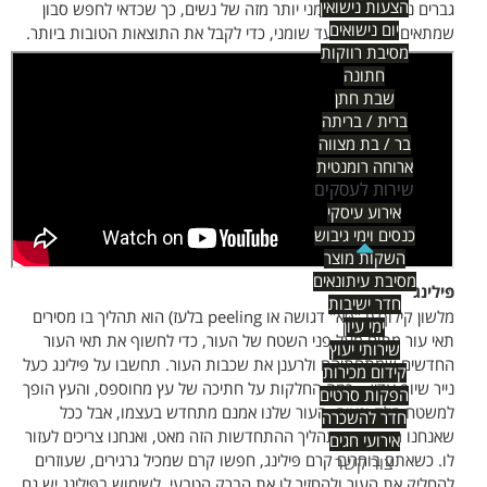
הצעות נישואין
גברים נוטה להיות שומני יותר מזה של נשים, כך שכדאי לחפש סבון
יום נישואים
שמתאים לעור רגיל עד שומני, כדי לקבל את התוצאות הטובות ביותר.
מסיבת רווקות
חתונה
שבת חתן
ברית / בריתה
בר / בת מצווה
ארוחה רומנטית
שירות לעסקים
אירוע עיסקי
כנסים וימי גיבוש
השקות מוצר
מסיבת עיתונאים
פּילינג
חדר ישיבות
מלשון קילוף (ב"פּא" דגושה או peeling בלעז) הוא תהליך בו מסירים
ימי עיון
תאי עור מתים מעל פני השטח של העור, כדי לחשוף את תאי העור
שירותי יעוץ
החדשים שמתחתיהם ולרענן את שכבות העור. תחשבו על פּילינג כעל
קידום מכירות
נייר שיוף עדין – כמה החלקות על חתיכה של עץ מחוספס, והעץ הופך
הפקות סרטים
למשטח חלק ונעים. העור שלנו אמנם מתחדש בעצמו, אבל ככל
חדר להשכרה
שאנחנו מתבגרים, תהליך ההתחדשות הזה מאט, ואנחנו צריכים לעזור
אירועי חגים
לו. כשאתם בוחרים קרם פּילינג, חפשו קרם שמכיל גרגירים, שעוזרים
צור קשר
להחליק את העור ולהחזיר לו את הברק הטבעי. לשימוש בפּילינג יש גם