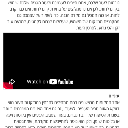
גורמות לעור שלכם, אתם חייבים לעצמכם ולעור הפנים שלכם שימוש
בקרם לחות. לכן אנחנו ממליצים על בחירת קרם לחות ואם כבר קרם
לחות, אז כזה המכיל גם מקדם הגנה, כדי לשמור על עצמכם גם
מהקרניים המזיקות של השמש, שעלולות לגרום לקמטים, למראה עור
זקן והכי גרוע, לסרטן העור.
עיניים
אחד המקומות הראשונים בהם מתחילים להבחין בהזדקנות העור הוא
דווקא האזור סביב העיניים. לצערנו, זה גם אחד האזורים המוזנחים ביותר
בשגרת הטיפוח של רוב הגברים. בעור שסביב העיניים אין בלוטות זיעה
או בלוטות שומן, ולכן הוא נוטה להתייבשות מוקדמת, שמתבטאת
בקמטים. כדי לשמור על העור מפני הקמטים האלה, כדאי להחזיק בבית