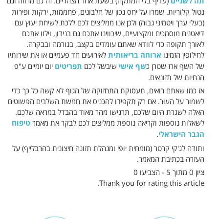
תה לשניים
(עדיף בלי המתקה) בשעת אחר הצהריים. זה גם מרווה וגם
נטול קלוריות. שמרו על יחס נכון של חלבונים, פחממות, ירקות ופירות
(בעלי ערך ויטמיני גבוה) ולכן אנו ממליצים לכם ללכת לשיחת יעוץ עם
דיאטנים מוסמכים ומקצועיים, שיכווינו אתכם גם בנידון, וילוו אתכם
לאורך תקופה כדי לוודא שאתם עומדים בקצב, בנורמה ובבקרה.
לחילופין הזמינו
ארוחה בריאותית
לאירועים חד פעמיים או את שירותיו
של השף ארז שטרן כ
שף אישי
שיבשל לכם
תפריטים
יום יומיים ע"פ
הנחיות של תזונאים.
אז כמו שאתם רואים, תעסוקת התחזוקה של הגוף לא קשה כל כך כדי
לשמור על העור. אם רק תקפידו להכניס את חמשת השלבים הפשוטים
האלה לשגרת היום שלכם, תרגישו מהר מאוד בהבדל במראה שלכם.
לשאלות נוספות וקריאה נוספת ממליצים לכם לבקר את מאמר
טיפוח
הגבר הישראלי
.
ותודה לג'קי קרטר (מומחית יופי ומנהלת תזונה חיצונית בהרבלייף) על
העזרה בכתיבת המאמר.
ציון 0 מתוך 5 - הצביעו 0
Thank you for rating this article.