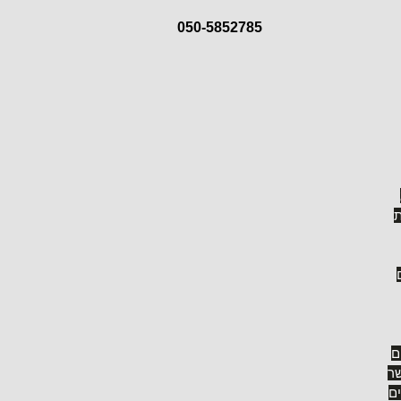
050-5852785
כדי לבנות לכם תפריט ותפריטים על פי מידתכם וצורכיכם
ועל פי מיטב הדברים שאתם אוהבים (כמו בשירה של ג'ולי אנדרוז בסרט צלילי המוסיקה my favorite things).
ת
ם
ר
ים