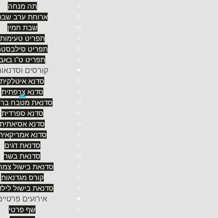
תה מנחה
למרות שאנחנו טוענים שאירוח סובב סביב "פת לחם, צל
ארוחת ערב שבת
הדודאים והפרברים)... נייבא עבור לקוחותינו פיטריות 
שבת חמין
יצרן דים סאם סיניים באיכות מאוד גבוה כאן בארץ (לא 
תפריט טעימות
כך של מרכיבים וחומרי גלם) כדי לגרום לכם להיזכר ב
תפריט סילבסטר
תקציב ונכונות, נטיס לכם פורצלן מגרמניה וכוסות קריס
תפריט ט"ו באב
גסטרונומית שלכם תבוא על סיפוקה. סטודיו שף ארז שט
קורסים וסדנאו
חוגגים אירוע פרטי במסגרת המשפחה והחברים ובין אם
סדנא איטלקית
או ישיבת הנהלה, סטודיו שף-ארז שטרן הוא המקום בש
סדנא צרפתית
סדנאת מטבח ברי
לשף ארז היכולת להציע לכם תפריטים משתנים ע"פ צורכי
סדנא ספרדית
אתם צימחונים או טבעוניים, בין אם יש לכם בעלי רגישות
סדנא אסיאתית
לכם פיתרון נקודתי לכל צורך ורגישות. דיאטת קלוריות
סדנא אמריקאית
ישמח לעמוד לרשותכם בכל שאלה או צורך.
סדנאת דגים
באתר של השף ארז שטרן תוכלו למצוא
מגוון פתרונות 
סדנאת בשר
משמאל. כך, עם תפריטים לחגי ישראל כמו
תפריט לחגי
סדנאת בישול צמחו
השבועות
ו
תפריט לכבוד פסח
.
קורס מגדנאות
התפריטים בהם אנו אוהבים להתגאות הינם תפריטי הפ
סדנאת בישול לילד
לכבוד שמונה שנות
,
ארוחת חג ההודייה
(ת'נקס גיבינ
אירועים פרטיים
מרוקאי
או
שבת חתן
, או לכבוד
יום האב
.
שף פרטי