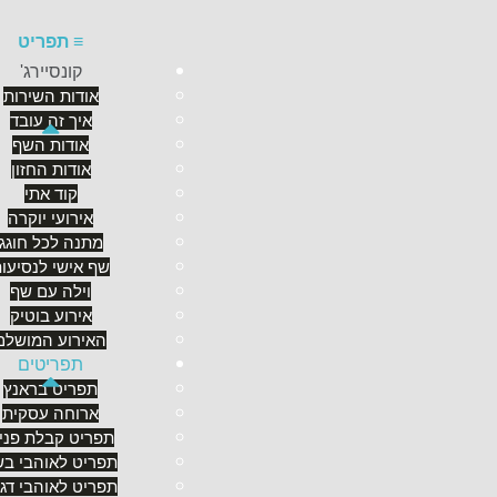
≡
תפריט
קונסיירג'
אודות השירות
איך זה עובד
אודות השף
תפריטים
אודות החזון
קוד אתי
אירועי יוקרה
סטודיו שף - ארז שטרן יעשה עבורכם את כל אשר נדרש 
מתנה לכל חוגג
רוצים ללמוד
איך זה עובד
אצלנו?
שף אישי לנסיעו
וילה עם שף
אירוע בוטיק
האירוע המושלם
תפריטים
תפריט בראנץ
ארוחה עסקית
תפריט קבלת פני
תפריט לאוהבי בש
תפריט לאוהבי דג