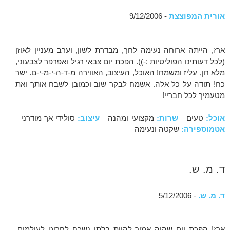
אורית המפוצצת
- 9/12/2006
ארז, הייתה ארוחה נעימה לחך, מבדרת לשון, וערב מעניין לאוזן
(לכל דעותינו הפוליטיות :-)). הפכת יום צבאי רגיל ואפרפר לצבעוני,
מלא חן, עליז ומשמח! האוכל, העיצוב, האווירה מ-ד-ה-י-מ-י-ם. ישר
כח! תודה על כל אלה. אשמח לבקר שוב וכמובן לשבח אותך ואת
מטעמיך לכל חבריי!
אוכל:
טעים
שרות:
מקצועי ומהנה
עיצוב:
סולידי אך מודרני
אטמוספירה:
שקטה ונעימה
ד. מ. ש.
ד. מ. ש.
- 5/12/2006
ארז! הפכת יום שהיה אמור להיות בלתי נשכח לחרוט לעולמים.