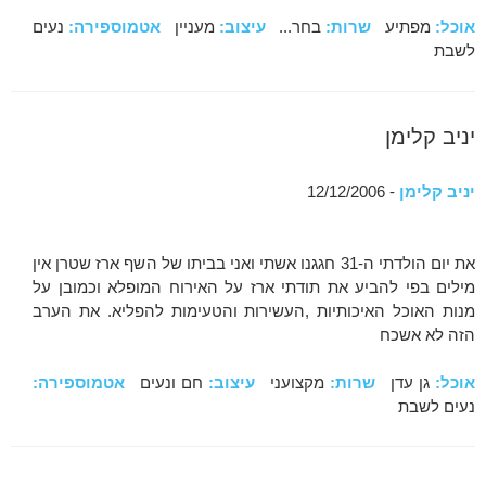
אוכל:
מפתיע
שרות:
בחר...
עיצוב:
מעניין
אטמוספירה:
נעים
לשבת
יניב קלימן
יניב קלימן
- 12/12/2006
את יום הולדתי ה-31 חגגנו אשתי ואני בביתו של השף ארז שטרן אין
מילים בפי להביע את תודתי ארז על האירוח המופלא וכמובן על
מנות האוכל האיכותיות ,העשירות והטעימות להפליא. את הערב
הזה לא אשכח
אוכל:
גן עדן
שרות:
מקצועני
עיצוב:
חם ונעים
אטמוספירה:
נעים לשבת