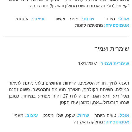
"קצוות" (סליחה אנחנו פשוט מחולון וראשון!) תודה רבה
אוכל:
מיוחד
שרות:
מפנק וקשוב
עיצוב:
אסטטי
אטמוספירה:
מתאימה לזוגות
שימרית ועמיר
שימרית ועמיר
- 13/1/2007
תענוג לחיך, חווית הטעמים, הריחות והחושים בלתי ניתנת לתיאור
במילים. השיחה הקולחת, האוירה הנעימה והמרגיעה. פשוט נהננו
מכל רגע ורגע חגגנו יום הולדת 27 והיה מפתיע במיוחד. כמובן
שנחזור ובגדול....אה, וכמובן עידו הקטן
אוכל:
טעים ביותר
שרות:
שקט, שלו ומפנק
עיצוב:
מעניין
אטמוספירה:
מחלקה ראשונה