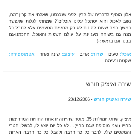
אלון מוסיף לדבריה של קרין: לפני שנכנסנו, שאלתי את קרין "מה,
נשב לאכול והוא יסתכל עלינו אוכלים"? שמחתי לגלות שאפשר
במשך כמה שעות להינות לא רק מחגיגת הטעמים אלא לתבל כל
מנה גם בשיחה מעניינת על עולם השפות והאוכל. החכמנו-גם
בבטן וגם בראש :-)
אוכל:
טעים
שרות:
אדיב
עיצוב:
שונה ואחר
אטמוספירה:
שקטה ונעימה
שירה ואיציק חורש
שירה ואיציק חורש
- 29/12/2006
איציק, שחגג יומולדת 35, מוסר שהייתה זו אחת החוויות המדהימות
בחייו (ואני מוסיפה שגם בחיי). . לא כל יום יוצא לו, לבשלן הטרי
והמקסים שלי, לדבר כל כך הרבה ולקבל כל כך הרבה הארות