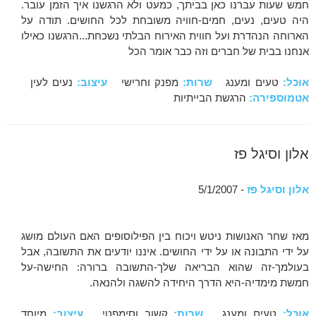
חמש שעות עברנו כאן בביתך, כמעט ולא הרגשנו איך הזמן עובר.
היה טעים, נעים, חמים-חוויה משובחת לכל החושים. תודה על
הארוחה הנהדרת ועל חווית האירוח הבלתי נשכחת...הרגשנו כאילו
אנחנו בבית של חברים וזה כבר אומר הכל
אוכל:
טעים ומענג
שרות:
מפנק וחרישי
עיצוב:
נעים לעין
אטמוספירה:
הרגשת הבייתיות
אלון וסיגל פז
אלון וסיגל פז
- 5/1/2007
מאז שחר האנושות ניטש ויכוח בין הפילוסופים האם העולם מושג
על ידי התבונה או על ידי החושים. איננו יודעים את התשובה, אבל
בעולמך-זה שהוא הבריאה שלך-התשובה ברורה: החישה-על
חמשת מימדיה-היא הדרך היחידה להשגה ולהנאה.
אוכל:
טעים ומענג
שרות:
קשוב וסימפטי
עיצוב:
מיוחד