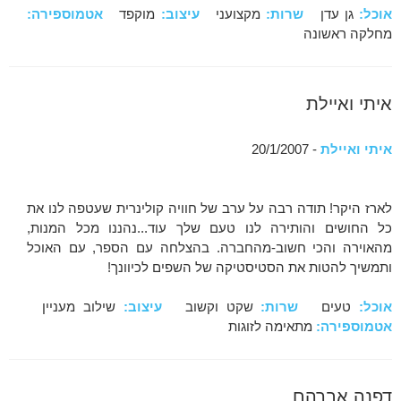
אוכל:
גן עדן
שרות:
מקצועני
עיצוב:
מוקפד
אטמוספירה:
מחלקה ראשונה
איתי ואיילת
איתי ואיילת
- 20/1/2007
לארז היקר! תודה רבה על ערב של חוויה קולינרית שעטפה לנו את
כל החושים והותירה לנו טעם שלך עוד...נהננו מכל המנות,
מהאוירה והכי חשוב-מהחברה. בהצלחה עם הספר, עם האוכל
ותמשיך להטות את הסטיסטיקה של השפים לכיוונך!
אוכל:
טעים
שרות:
שקט וקשוב
עיצוב:
שילוב מעניין
אטמוספירה:
מתאימה לזוגות
דפנה אברהם