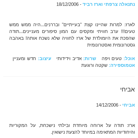
נתנאלה צרפתי וארז רביד
- 18/12/2006
לארז: למרות שהיינו קצת "בעייתיים" ובררנים...היה ממש ממש
טעים!!! ערב חוויתי ומקסים עם המון סיפורים מעניינים...תודה
שהפכת את היומולדת של ארז לחוויה שלא נשכח אותה! באהבה
גסטרונומית ואסטרונומית
אוכל:
טעים ויפה
שרות:
אדיב וידידותי
עיצוב:
חדש ומעניין
אטמוספירה:
שקטה ורוגעת
אביחי
אביחי
- 14/12/2006
ארז: תודה על ארוחה מיוחדת ובילתי נישכחת, על המקוריות
והיחודיות המתאימה במיוחד להצעת נישואין.