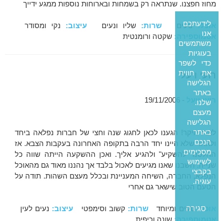
מחוז חפצנו. שנתראה רק בשמחות ובארוחות נוספות ממגע ידייך
לידעתכם
אוכל:
טעים
שרות:
שליו ונעים
עיצוב:
נקי ומסודר
אנו
אטמוספירה:
שקטה ורומנטית
משתמשים
בעוגיות
כדי לשפר
את חווית
רועי ויעל
הגלישה
באתר
רועי ויעל
- 19/11/2006
שלנו.
מעצם
הגלישה
באתר
לארז היקר! הגענו לכאן לחגוג שנה וחצי של חברות נפלאה ביחד
הנכם
ולאחר שלא היינו יחד הרבה בתקופה האחרונה בעקבות הצבא. אז
מסכימים
החלטנו "להשקיע" ולהגיע אליך. ואכן ההשקעה הייתה שווה כל
לשימוש
שנייה. חשבנו שאנו מגיעים לאכול בלבד אך נהננו מאוד גם מהאוכל
בקבצי
הנפלא, החברה, השיחה המעניינת ובכלל מעצם השהות. תודה על
עוגיה.
הטעם הטוב שישאר גם אחרי
סגירה
אוכל:
טעים ומיוחד
שרות:
קשוב וסימפטי
עיצוב:
נעים לעין
אטמוספירה:
שונה וכיפית