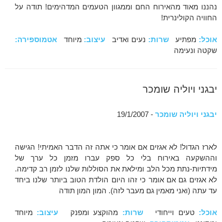
נהננו מאוד מהאירוח החם וממגוון הטעמים המדהימים! תודה על
החוויה הקולינרית!
אוכל:
מפתיע
שרות:
נעים ואדיב
עיצוב:
מיוחד
אטמוספירה:
שקטה ונעימה
יבגני ויוליה שומכר
יבגני ויוליה שומכר
- 19/1/2007
לארז הגדול! לא אגזים אם אומר כי אתה זה הדבר האמיתי! הגישה
וההשקעה באירוח בלי כל ספק עברו מזמן כל ערך של
מידתיות-נתת מכל הלב ומילאת את הסוללות שלנו לזמן רב קדימה.
לא אגזים גם אם אומר כי זהו היום הולדת הטוב ביותר שלנו ביחד
עד עתה (ואני מאמין גם מעבר לזה). המון המון תודה
אוכל:
טעים וייחודי
שרות:
מהוקצע ומפנק
עיצוב:
מיוחד