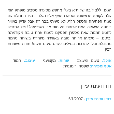
הגענו ללב ליבה של ת"א בעלי מחפש מסעדה מסביב מופתע הוא
עלה לקומה הראשונה ואז ארז השף אליו ניגלה... מיד התחלנו עם
מנות הפתיחה והספק חלף, לא טעיתי בבחירה אבל עדיין באוויר
ריחפה השאלה האם ארוחת טעימות אכן משביעה?! ואז התחילו
להגיע המנות שאת מספרן הפסקנו למנות אחת טובה מקודמתה
וביטננו – מלאה! ארוחה טובה באווירה מיוחדת בשיחה נעימה
מתובלת ובלי להרבות במילים פשוט טעים ונעים! תודה משפחת
רבין
אוכל:
טעים ומעוצב
שרות:
מקצועני
עיצוב:
חמוד
אטמוספירה:
שקטה ורומנטית
דודו ועינת עידן
דודו ועינת עידן
- 6/1/2007