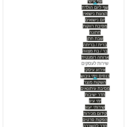
שף אישי
שף ליום הולדת
הצעות נישואין
יום נישואים
מסיבת רווקות
חתונה
שבת חתן
ברית / בריתה
בר / בת מצווה
ארוחה רומנטית
שירות לעסקים
אירוע עיסקי
כנסים וימי גיבוש
השקות מוצר
מסיבת עיתונאים
חדר ישיבות
ימי עיון
שירותי יעוץ
קידום מכירות
הפקות סרטים
חדר להשכרה