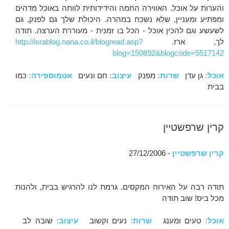
והערות על אוכל. האווירה החמה והידידותית לוותה באוכל מדהים
ומפתיע ומעניין, שלא נשכח במהרה. היכולת שלך גם לפנק, גם
לשעשע וגם להכין אוכל - הכל בו זמנית - מעוררת הערצה. תודה
לך, ארז.
http://israblog.nana.co.il/blogread.asp?
blog=150892&blogcode=5517142
אוכל:
גן עדן
שרות:
מפנק
עיצוב:
חם ונעים
אטמוספירה:
כמו
בבית
קרין שרפשטיין
קרין שרפשטיין
- 27/12/2006
תודה רבה על האירוח המקסים. גרמת לנו להרגיש בבית, ולהנות
מכל ביס! שוב תודה
אוכל:
טעים ומענג
שרות:
נעים וקשוב
עיצוב:
שובה לב