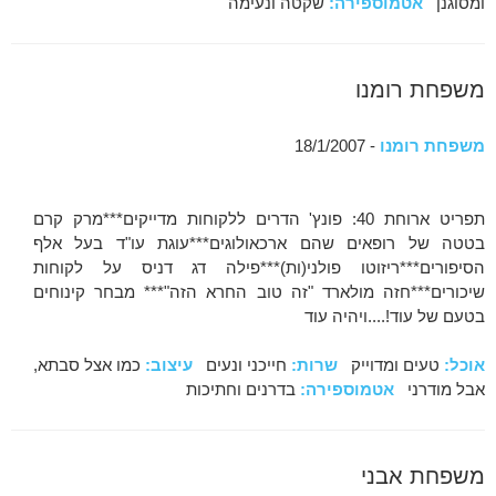
ומסוגנן
אטמוספירה:
שקטה ונעימה
משפחת רומנו
משפחת רומנו
- 18/1/2007
תפריט ארוחת 40: פונץ' הדרים ללקוחות מדייקים***מרק קרם
בטטה של רופאים שהם ארכאולוגים***עוגת עו"ד בעל אלף
הסיפורים***ריזוטו פולני(ות)***פילה דג דניס על לקוחות
שיכורים***חזה מולארד "זה טוב החרא הזה"*** מבחר קינוחים
בטעם של עוד!....ויהיה עוד
אוכל:
טעים ומדוייק
שרות:
חייכני ונעים
עיצוב:
כמו אצל סבתא,
אבל מודרני
אטמוספירה:
בדרנים וחתיכות
משפחת אבני