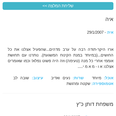
איה
איה
- 29/1/2007
ארז היקר-תודה רבה על ערב מדהים...שהפעיל אצלנו את כל
החושים...(במיוחד במנת הקינוח המשגעת). נותרנו עם תחושת
אוממי אחרי כל מנה (טעימה)-וזה היה פשוט נפלא! וכמו שאומרים
אצלנו: א ו - מ א מ י.....
אוכל:
מיוחד
שרות:
נעים ואדיב
עיצוב:
שובה לב
אטמוספירה:
שקטה ומרגשת
משפחת דותן כ"ץ