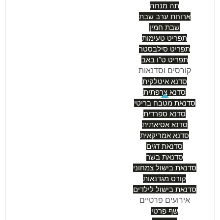
תה מנחה
ארוחת ערב שבת
שבת חמין
תפריט טעימות
תפריט סילבסטר
תפריט ט"ו באב
קורסים וסדנאות
סדנא איטלקית
סדנא צרפתית
סדנאת מטבח בריטי
סדנא ספרדית
סדנא אסיאתית
סדנא אמריקאית
סדנאת דגים
סדנאת בשר
סדנאת בישול צמחוני
קורס מגדנאות
סדנאת בישול לילדים
אירועים פרטיים
שף פרטי