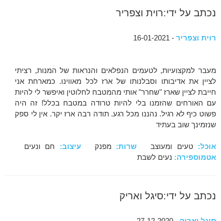
נכתב על ידי:רוית וצפריר
רוית וצפריר
- 16-01-2021
מעבר למקצועיות, לטעמים הנפלאים והנראות של המנות, רציתי
לציין את אדיבותו וסבלנותו של ארז לכל מאווינו. כמארחת אני
חייבת לציין שארז "שחרר" אותי מהמטבח לחלוטין ואיפשר לי להיות
עם האורחים שהזמנו בלי להיות טרודה במטבח בכלל! זה היה
פשוט כיף לא רגיל. נהננו מכל רגע. תודה רבה ארז יקר. אין לי ספק
שנזמינך שוב בעתיד
אוכל:
טעים ומעוצב
שרות:
מפנק
עיצוב:
חם ונעים
אטמוספירה:
נעים לשבת
נכתב על ידי:סיגל ואריק
סיגל ואריק
- 27-12-2020