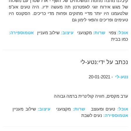
קיבלנו מתנה מחנות המשלוחים של השף - ארז שטרן עם משלוח
של מגש אירוח זוגי לאפטרנון תה מעשה ידיו. היה טעים אע"פ
שלטעמנו היו יותר מדיי מתוקים ופחות מדי כריכים. הסקונס היו
טעימים ופריכים והפאי לימון גם
אוכל:
צפוי
שרות:
מקצועני
עיצוב:
שילוב מעניין
אטמוספירה:
כמו בבית
נכתב על ידי:נטע-לי
נטע-לי
- 20-01-2021
ערב מקסים, חוויה קולינרית ברמה גבוהה
אוכל:
טעים ומעוצב
שרות:
מקצועני
עיצוב:
שילוב מעניין
אטמוספירה:
נעים לשבת