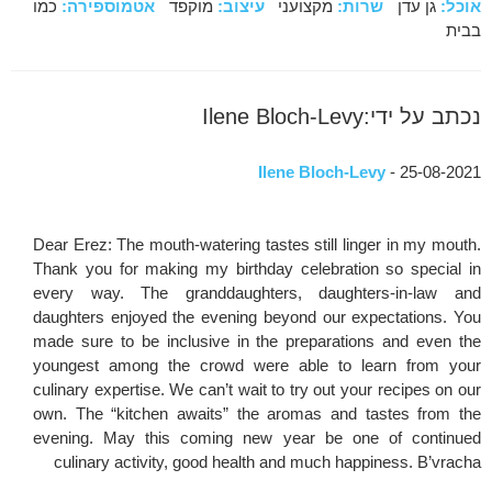
אוכל:
גן עדן
שרות:
מקצועני
עיצוב:
מוקפד
אטמוספירה:
כמו
בבית
נכתב על ידי:Ilene Bloch-Levy
Ilene Bloch-Levy
- 25-08-2021
Dear Erez: The mouth-watering tastes still linger in my mouth.
Thank you for making my birthday celebration so special in
every way. The granddaughters, daughters-in-law and
daughters enjoyed the evening beyond our expectations. You
made sure to be inclusive in the preparations and even the
youngest among the crowd were able to learn from your
culinary expertise. We can’t wait to try out your recipes on our
own. The “kitchen awaits” the aromas and tastes from the
evening. May this coming new year be one of continued
culinary activity, good health and much happiness. B’vracha