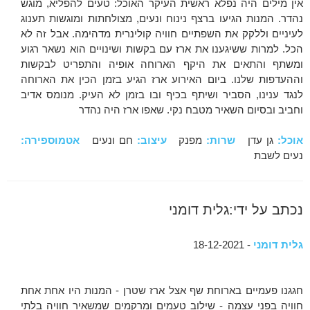
אין מילים היה נפלא ראשית העיקר האוכל: טעים להפליא, מוגש
נהדר. המנות הגיעו ברצף נינוח ונעים, מצולחתות ומוגשות תענוג
לעיניים וללקק את השפתיים חוויה קולינרית מדהימה. אבל זה לא
הכל. למרות ששיגענו את ארז עם בקשות ושינויים הוא נשאר רגוע
ומשתף והתאים את היקף הארוחה אופיה והתפריט לבקשות
וההעדפות שלנו. ביום האירוע ארז הגיע בזמן הכין את הארוחה
לנגד ענינו, הסביר ושיתף בכיף ובו בזמן לא העיק. מנומס אדיב
וחביב ובסיום השאיר מטבח נקי. שאפו ארז היה נהדר
אוכל:
גן עדן
שרות:
מפנק
עיצוב:
חם ונעים
אטמוספירה:
נעים לשבת
נכתב על ידי:גלית דומני
גלית דומני
- 18-12-2021
חגגנו פעמיים בארוחת שף אצל ארז שטרן - המנות היו אחת אחת
חוויה בפני עצמה - שילוב טעמים ומרקמים שמשאיר חוויה בלתי