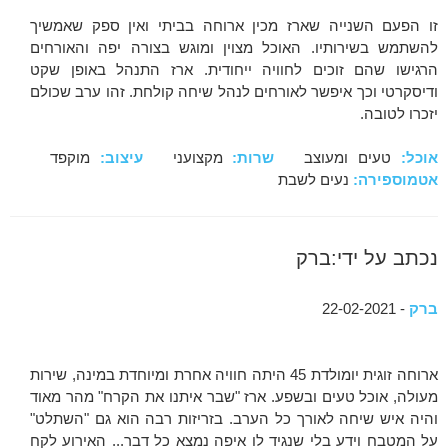
זו הפעם השנייה שארז מכין ארוחה בביתי ואין ספק שאמשיך
להשתמש בשירותיו. האוכל מצוין ומוגש בצורה יפה והאורחים
הרגישו שהם זוכים לחוויה ייחודית. ארז התנהל באופן שקט
ודיסקרטי וכך איפשר לאורחים לנהל שיחה קולחת. זהו ערב שכולם
יזכרו לטובה.
אוכל:
טעים ומעוצב
שרות:
מקצועני
עיצוב:
מוקפד
אטמוספירה:
נעים לשבת
נכתב על ידי:ברק
ברק
- 22-02-2021
ארוחה זוגית יומולדת 45 היתה חוויה אחרת ומיוחדת במינה, שירות
מעולה, אוכל טעים ובשפע. ארז "שבר איתנו את הקרח" מהר מאוד
והיה איש שיחה לאורך כל הערב. בזריזות רבה הוא גם "השתלט"
על המטבח וידע בלי שנגיד לו איפה נמצא כל דבר... האירוע לקח