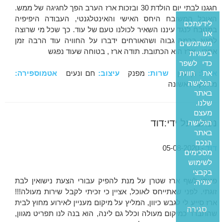
חגגנו לבתי יום הולדת 30 ובזכות ארז הערב הפך לחגיגה של ממש.
האוכל המשובח היחס האישי והאינטלגנטי, העבודה היפיפיה
לידעתכם
במטבח לנגד עיננו השאיר לכולנו טעם של עוד. כך שכל מי שרוצה
אנו
לחגוג ברמה גבוה ושהאורחים ידברו על החוויה עוד הרבה זמן
משתמשים
אחרי - ארז הוא הכתובת. תודה ארז , בטוחה שעוד נפגש
בעוגיות
כדי לשפר
את חווית
אוכל:
גן עדן
שרות:
מפנק
עיצוב:
חם ונעים
אטמוספירה:
הגלישה
מחלקה ראשונה
באתר
שלנו.
מעצם
נכתב על ידי:דוד
הגלישה
באתר
הנכם
דוד
- 05-08-2020
מסכימים
לשימוש
בקבצי
פניתי לשף ארז שטרן על מנת להפיק עבורי הצעת נישואין לבת
עוגיה.
זוגתי. לפני שאתייחס לאוכל, אציין כי זכיתי לקבל שירות מעולה!!!
ארז סייע לי לגבש כיוון, המליץ על מיקום מעניין לאירוע מחוץ לבית
סגירה
שהתברר כמיקום מעולה וכלל גם לינה, הוא בנה לנו תפריט מגוון,