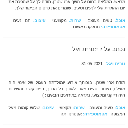
מראש. ממליצה בחום על השף ארז שטרן. תודה לך על שהפכת את
יום ההולדת שלי לנעים וטעים. שומרים את כרטיס הביקור שלך.
אוכל:
טעים ומעוצב
שרות:
מקצועני
עיצוב:
חם ונעים
אטמוספירה:
מחלקה ראשונה
נכתב על ידי:נורית ויגל
נורית ויגל
- 31-05-2021
תודה ארז שטרן. בזכותך אירוע יומולדתה העגול של אימי היה
מוצלח, מיוחד וטעים מאד. לאורך כל הדרך, היית קשוב והשירות
היה דייקני ומקצועי. נתראה באירועים הבאים : )
אוכל:
טעים ומעוצב
שרות:
מקצועי
עיצוב:
שלוש קומות מעל
המצופה
אטמוספירה:
אפטרנון תה