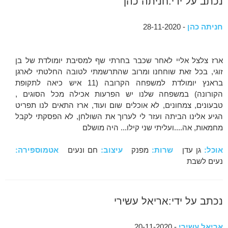
נכתב על ידי:חניתה כהן
חניתה כהן
- 28-11-2020
ארז צלצל אליי לאחר שכבר בחרתי שף למסיבת יומולדת של בן
זוגי, בכל זאת שוחחנו ומרוב שהתרשמתי לטובה החלטתי לארגן
בראנץ יומולדת למשפחה הקרובה (11 איש כיאה לתקופת
הקורונה) במשפחה שלנו יש הפרעות אכילה מכל הסוגים ,
טבעונים, צמחונים, לא אוכלים שום ועוד, ארז התאים לנו תפריט
הגיע אלינו הביתה ועזר לי לערוך את השולחן, לא הפסקתי לקבל
מחמאות, אה....ועליתי שני קילו... היה מושלם
אוכל:
גן עדן
שרות:
מפנק
עיצוב:
חם ונעים
אטמוספירה:
נעים לשבת
נכתב על ידי:אריאל עשירי
אריאל עשירי
- 20-11-2020