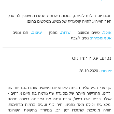
חגגנו יום הולדת לביתנו, ובזכות הארוחה הנהדרת שהכין לנו ארז,
הפך האירוע לחויה קולינרית של ממש. ממליצים בחום!
אוכל:
טעים ומעוצב
שרות:
מפנק
עיצוב:
חם ונעים
אטמוספירה:
נעים לשבת
נכתב על ידי:זיו נוס
זיו נוס
- 28-10-2020
שף ארז הגיע אלינו הביתה לארוע יום נישואינו אותו חגגנו יחד עם
ילדינו. ההרגשה הייתה של מסעדת שף גורמה בה היינו אורחים -
אצלנו בבית. ארז בישל, שירת וניהל את הארוחה בצורה נעימה
ומקצועית וכולנו מאד נהנינו, היה כיף וטעים ברמות מדהימות.
חוויה מומלצת שתזכרו זמן רב, במיוחד בתקופת הקורונה