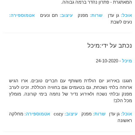
המאתגרת - פתרון נהדר ברמה גבוהה.
אוכל:
גן עדן
שרות:
מפנק
עיצוב:
חם ונעים
אטמוספירה:
נעים לשבת
נכתב על ידי:מיכל
מיכל
- 24-10-2020
חגגנו באירוע יום הולדת משותף עם חברים טובים. ארז הגיש
ארוחה בלתי נשכחת, גם בטעמים וגם בחוויה הכוללת. זכינו לערב
מפנק ובלתי נשכח ולאירוע נדיר של נחמה בימי קורונה. מומלץ
מכל הלב!
אוכל:
גן עדן
שרות:
מפנק
עיצוב:
cozy
אטמוספירה:
מחלקה
ראשונה