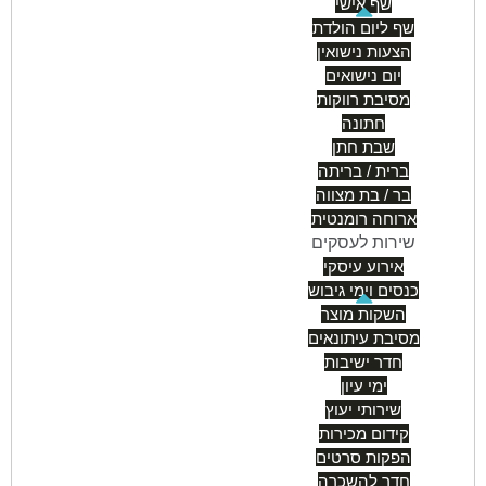
שף אישי
שף ליום הולדת
הצעות נישואין
יום נישואים
מסיבת רווקות
חתונה
שבת חתן
ברית / בריתה
בר / בת מצווה
ארוחה רומנטית
שירות לעסקים
אירוע עיסקי
כנסים וימי גיבוש
השקות מוצר
מסיבת עיתונאים
חדר ישיבות
ימי עיון
שירותי יעוץ
קידום מכירות
הפקות סרטים
חדר להשכרה