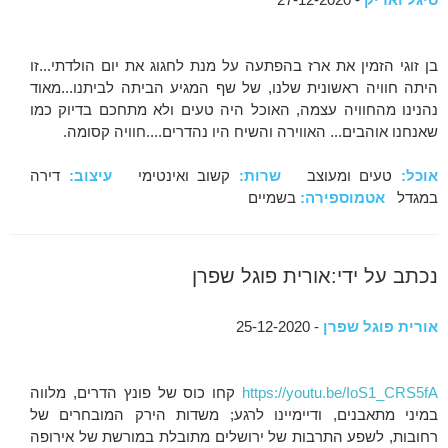
בן זוגי הזמין את ארז בהפתעה על מנת לחגוג את יום הולדתי...זו
היתה חוויה ראשונית שלנו, של שף המגיע הביתה לביתנו...מאוד
נהנינו מהחוויה עצמה, האוכל היה טעים ולא מתחכם בדיוק כמו
שאנחנו אוהבים... האווירה והשיח היו נהדרים....חוויה קסומה.
אוכל:
טעים ומעוצב
שרות:
קשוב ואינטימי
עיצוב:
דירה
במגדל
אטמוספירה:
בשמיים
נכתב על ידי:אורית פוגל שפרן
אורית פוגל שפרן
- 25-12-2020
https://youtu.be/IoS1_CRS5fA
קחו כוס של פונץ הדרים, מלווה
במיני מתאבנים, ודיימיינו לרגע; משדות הירק המובחרים של
רחובות, לשפע התרבות של ירושלים מתובלת במורשת של אירופה