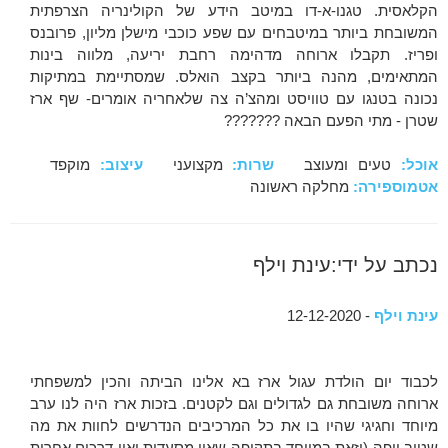
הקלאסית. טגנו-א-דו במיטב הידע של הקולינריה הצרפתית
המשובחת ביותר במיטבחים עם שפע כוכבי מישלן מליון, פרובנס
ופריז. תקבלו ארוחה מדהימה רחבת יריעה, מלווה בינות
המתאימים, מהנה ביותר בקצב הואלס. שמסתיימת במתיקות
נכונה בטנגו עם טוויסט ומהצ’ה צה שלאחריה אומרים- שף ארז
שטרן - מתי הפעם הבאה ???????
אוכל:
טעים ומעוצב
שרות:
מקצועני
עיצוב:
מוקפד
אטמוספירה:
מחלקה ראשונה
נכתב על ידי:עינת וילף
עינת וילף
- 12-12-2020
לכבוד יום הולדת עגול ארז בא אלינו הביתה והכין למשפחתי
ארוחה משובחת גם לגדולים וגם לקטנים. בזכות ארז היה לנו ערב
מיוחד וחגיגי שהיו בו את כל המרכיבים הנדרשים לחוות את מה
שטוב ויפה (וזאת במיוחד בתקופה שאין מסעדות ואין דרכים אחרות