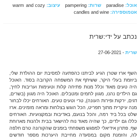
אוכל:
paradise
שרות:
pampering
עיצוב:
warm and cozy
אטמוספירה:
candles and wine
נכתב על ידי:שרית
שרית
- 27-06-2021
השף ארז שטרן הגיע לביתנו כהפתעה למסיבת יום ההולדת שלי,
ביוזמת בעלי היקר, ששיתף את המשפחה הקרובה בסוד. האוכל
היה טעים מאוד וכלל מנות פתיחה קלות וטעימות ועריבות לחיך,
גם הילדים נהנו, מגוון לחמים ומטבלים. האוכל היה מגוון (בשרים,
דגים, ירקות ופירות העונה), טרי וטעים טעים. האורחים יכלו לבחור
מנה עיקרית מתוך תפריט, הכל הוגש בצלחות ומראה מזמינים. ארז
שלט בכל ביד רמה, והכל בנועם, באדיבות ובמקצועיות. האורחים
כללו גם ילדים, כך שהיה מאוד נוח להישאר בבית ולהנות מארוחת
שף. פתרון אידיאלי למפגש משפחתי בזמנים שהקורונה טרם חלפה
לה, והזמנת מקום במסעדה מחייבת היערכות מספר חודשים