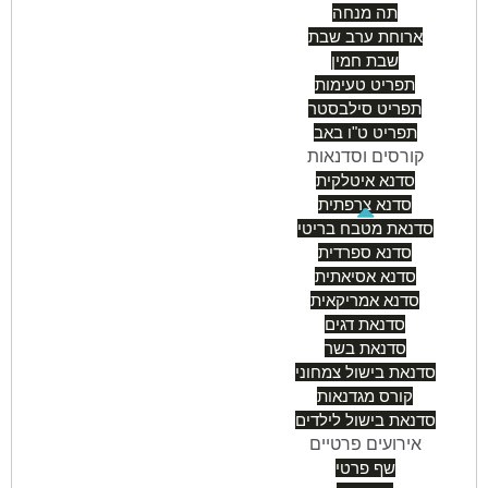
תה מנחה
ארוחת ערב שבת
שבת חמין
תפריט טעימות
תפריט סילבסטר
תפריט ט"ו באב
קורסים וסדנאות
סדנא איטלקית
סדנא צרפתית
סדנאת מטבח בריטי
סדנא ספרדית
סדנא אסיאתית
סדנא אמריקאית
סדנאת דגים
סדנאת בשר
סדנאת בישול צמחוני
קורס מגדנאות
סדנאת בישול לילדים
אירועים פרטיים
שף פרטי