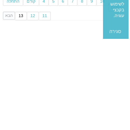
10
9
8
7
6
5
4
קודם
התחלה
לשימוש
סיום
בקבצי
עוגיה.
הבא
13
12
11
סגירה
קישורים
אמנת שירות
מידע
שאלות נפוצות