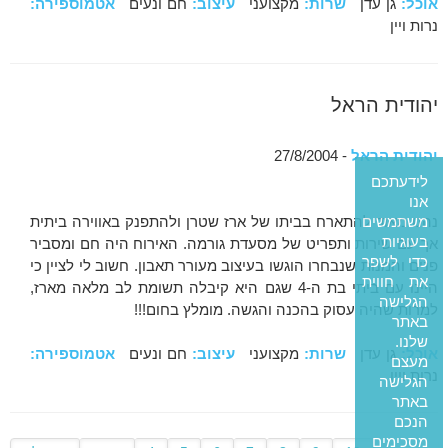
אוכל:
גן עדן
שרות:
מקצועני
עיצוב:
חם ונעים
אטמוספירה:
נרות ויין
יהודית הראל
יהודית הראל
- 27/8/2004
לידעתכם
אנו
נהנו מאוד להתארח בביתו של ארז שטרן ולהתפנק באווירה ביתית
משתמשים
בעוגיות
אך עם שירות ותפריט של מסעדת גורמה. האירוח היה חם ומסביר
כדי לשפר
פנים והמנות שנבחרו הוגשו בעיצוב מעורר תאבון. חשוב לי לציין כי
את חווית
היינו עם ביתי בת ה-4 שגם היא קיבלה תשומת לב מלאה מארז,
הגלישה
למרות שהיה עסוק בהכנה והגשה. מומלץ בחום!!!
באתר
שלנו.
אוכל:
גן עדן
שרות:
מקצועני
עיצוב:
חם ונעים
אטמוספירה:
מעצם
נרות ויין
הגלישה
באתר
הנכם
מסכימים