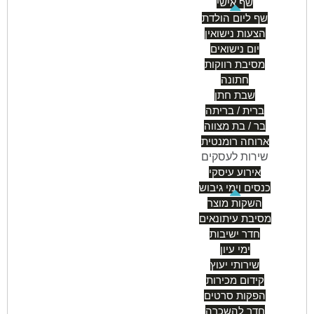
שף אישי
שף ליום הולדת
הצעות נישואין
יום נישואים
מסיבת רווקות
חתונה
שבת חתן
ברית / בריתה
בר / בת מצווה
ארוחה רומנטית
שירות לעסקים
אירוע עיסקי
כנסים וימי גיבוש
השקות מוצר
מסיבת עיתונאים
חדר ישיבות
ימי עיון
שירותי יעוץ
קידום מכירות
הפקות סרטים
חדר להשכרה