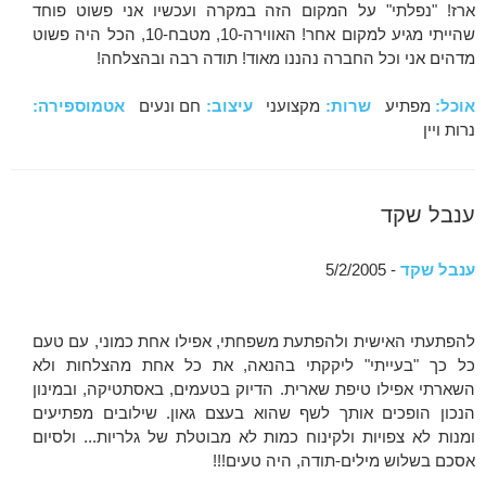
ארז! "נפלתי" על המקום הזה במקרה ועכשיו אני פשוט פוחד
שהייתי מגיע למקום אחר! האווירה-10, מטבח-10, הכל היה פשוט
מדהים אני וכל החברה נהננו מאוד! תודה רבה ובהצלחה!
אוכל:
מפתיע
שרות:
מקצועני
עיצוב:
חם ונעים
אטמוספירה:
נרות ויין
ענבל שקד
ענבל שקד
- 5/2/2005
להפתעתי האישית ולהפתעת משפחתי, אפילו אחת כמוני, עם טעם
כל כך "בעייתי" ליקקתי בהנאה, את כל אחת מהצלחות ולא
השארתי אפילו טיפת שארית. הדיוק בטעמים, באסתטיקה, ובמינון
הנכון הופכים אותך לשף שהוא בעצם גאון. שילובים מפתיעים
ומנות לא צפויות ולקינוח כמות לא מבוטלת של גלריות... ולסיום
אסכם בשלוש מילים-תודה, היה טעים!!!