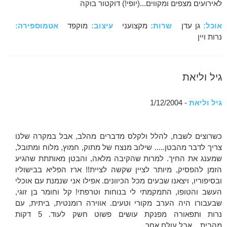
לאירועים מצפים ומקווים...(יופי!) דוקטור בוקה
אוכל:
גן עדן
שרות:
מקצועני
עיצוב:
מוקפד
אטמוספירה:
נרות ויין
גיל וליאת
גיל וליאת
- 1/12/2004
כשרוצים לשבח, להלל ולקלס מדברים מהלב, אבל במקרה שלנו
צריך לדבר מהבטן..... שילוב מנצח של מתוק, חמוץ, מלוח ומתובל,
שמענג את החיך. למרות שהקיבה מלאה, והבטן מאותתת שהגיע
הזמן להפסיק, מיותר לציין שקשה לציית!! ארז הפליא בבישוליו
ובסיפוריו, ויצאנו שבעים מכל הכיוונים. אפילו אני שנמנת עם אוכלי
העשב והטופו, התמקמתי לי בנוחות וטרפתי! קל וחומר בן זוגי,
שבעבורו היה הערב מקורי וטעים. אווירה רומנטית, ביתית, עם
נרות ותפאורה מפנקת עושים פשוט חשק לעוד. 5 דקות
מהבית....אבל עולם אחר