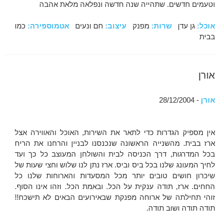
וטעמים חדשים. שתהייה שנה חדשה ונפלאה מלאת אהבה
אוכל:
גן עדן
שרות:
מפנק
עיצוב:
חם ונעים
אטמוספירה:
כמו
בבית
אורן
אורן
- 28/12/2004
אין מספיק הגדרות כדי לתאר את השירות, האוכל והאווירה אצל
ארז בבית. מהשנייה הראשונה שנכנסנו לבניין והרחנו את הריח
בכל המדרגות, דרך הכניסה לבית והשולחן המעוצב כל כך ועד
לחיך המעונג שלנו בכל ביס וביס. ארז נתן לנו שלוש וחצי שעות של
שיכרון חושים טובים יותר מכל המסעדות והארוחות שלנו כל
החחים. ארז, תודה ענקית על הכל. ובאמת הכל. וזהו אינו הסוף.
זוהי תחילתה של ארוחה מפנקת שבאירועים הבאים לא תישכח!!
תודה תודה ושוב תודה.