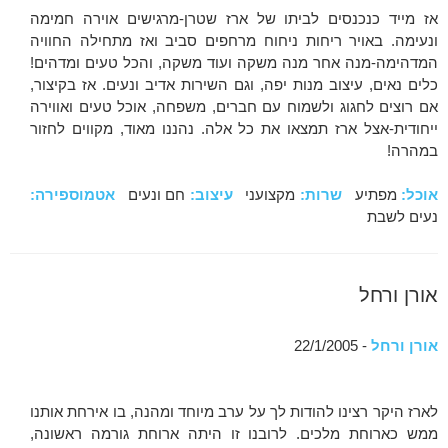
אז מייד כנכנסים לביתו של ארז שטרן-מרגישים אוירה חמימה
ונעימה. באויר ריחות ניחוח מרחפים סביב ואז מתחילה החוויה
המדהימה-מנה אחר מנה משקה ועוד משקה, והכל טעים ומדהים!
כלים נאים, עיצוב מנות יפה, וגם השירות אדיב ונעים. אז בקיצור,
אם רוצים לחגוג ולשמוח עם חברים, משפחה, אוכל טעים ואווירה
ייחודית-אצל ארז תמצאו את כל אלה. נהננו מאוד, מקווים לחזור
במהרה!
אוכל:
מפתיע
שרות:
מקצועני
עיצוב:
חם ונעים
אטמוספירה:
נעים לשבת
אורן ורחל
אורן ורחל
- 22/1/2005
לארז היקר רצינו להודות לך על ערב מיוחד ומהנה, בו אירחת אותנו
ממש כארוחת מלכים. לרובנו זו היתה ארוחת גורמה ראשונה,