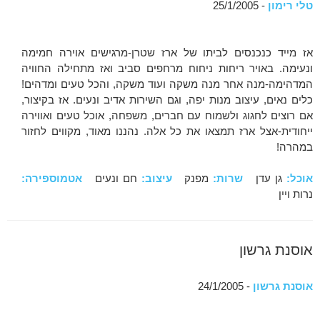
טלי רימון
- 25/1/2005
אז מייד כנכנסים לביתו של ארז שטרן-מרגישים אוירה חמימה
ונעימה. באויר ריחות ניחוח מרחפים סביב ואז מתחילה החוויה
המדהימה-מנה אחר מנה משקה ועוד משקה, והכל טעים ומדהים!
כלים נאים, עיצוב מנות יפה, וגם השירות אדיב ונעים. אז בקיצור,
אם רוצים לחגוג ולשמוח עם חברים, משפחה, אוכל טעים ואווירה
ייחודית-אצל ארז תמצאו את כל אלה. נהננו מאוד, מקווים לחזור
במהרה!
אוכל:
גן עדן
שרות:
מפנק
עיצוב:
חם ונעים
אטמוספירה:
נרות ויין
אוסנת גרשון
אוסנת גרשון
- 24/1/2005