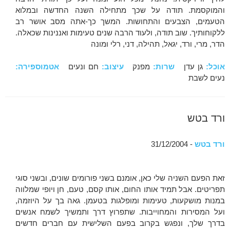
והמוקסמת. תודה על שכך מתחילה השנה החדשה ובמלוא
הטעמים, הצבעים והתחושות. המשך כך-אתה מסב אושר רב
ללקוחותיך. שוב תודה, ולעוד הרבה שנים טעימות ואננינות שכאלה.
הדר, מרי, ורד, יגאל, תהילה, דני, רלי ומונה
אוכל:
גן עדן
שרות:
מפנק
עיצוב:
חם ונעים
אטמוספירה:
נעים לשבת
ורד בטש
ורד בטש
- 31/12/2004
זאת הפעם השניה שלי כאן, אומנם בשני פורומים שונים, ובשני סוגי
תפריטים. אבל תמיד אותו החום, אותו קסם, טעם, חן ויופי שמלווה
במנות מושקעות, טעימות ומופלגות בטעמן. גאה בך על היוזמה,
ועל המסירות והמחוייבות. שתפרוץ דרך ותמשיך לשמח אנשים
בדרך שלך, ונפגש בקרוב בפעם השלישית עם חברים חדשים