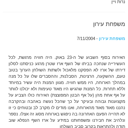
נרות ויין
משפחת עירון
משפחת עירון
- 7/11/2004
האירוח בסוף השבוע של ה-23 באוק. היה חוויה מרגשת, לכל
העשירייה שנחכה בביתו של השף ארז שטרן מרגע כניסתנו לסלון
דירתו של ארז לא הפסקנו מלאכול ולשתות השולחן הערוך בטוב
טעם, ההשקעה, הרצינות, הסבלנות, וההסברים שלו על כל מנה
במהלך הארוחה, היו ממש חוויה. מגוון המנות היה עשיר במיוחד
וללא תחרות. כל המנות שהגיש היו מאוד טעימות ולא יכולנו לוותר
על אף אחת מהן (על אף הבטן המפוצצת) האירוח כולו הצביע על
מקצוענות גבוהה ובעיקר על כך שהכל נעשה באהבה ובהקרבה
נהננו מאוד מאוד מהארוחה, ואנו מודים לו מקרב לב ובטוחים כי זו
לא תהייה הפעם האחרונה בה ניפגש בארוחה מסוג זה אצלו. נספר
ונלהיב את חבירנו ומשפחותנו במידע על ארז השף הנפלא שוב
תודה ולהתראות בקרוב סביב השולחן