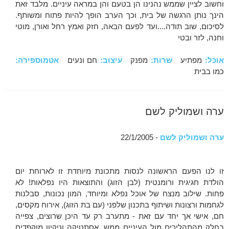
וחשוב לציין שממש נהנינו הן בטעם והן במראה עיניים. מלבד זאת
הינך נותן הרגשה של בית, וכך הערב הופך להיות פתוח ומשותף.
לסיכום, שוב תודה....ועד לפעם הבאה, חזק ואמץ רחל ואורן, מוטי
וחנה, לזר ובטי
אוכל:
מפתיע
שרות:
מפנק
עיצוב:
חם ונעים
אטמוספירה:
כמו בבית
ערה ושמוליק לשם
ערה ושמוליק לשם
- 22/1/2005
זו לנו הפעם הראשונה לנסות מתכונת מיוחדת זו לארוחת יום
הולדת חגיגית ורומנטית (לבן הזוג) והתוצאות היו נפלאות! לא
פחות. שילוב מנצח של אוכל נפלא ומיוחד, המון נכונות, סבלנות
לגחמות ורצונות ושיתוף בתכנון שלפני (עם בת הזוג), אירוח מקסים,
חם, אישי אך יחד עם זאת - מתערב רק עד היכן שרוצים, צפייה
בחלק מהתהליכים מול העיניים ממש, אסתטיקה וניקיון מוקפדים