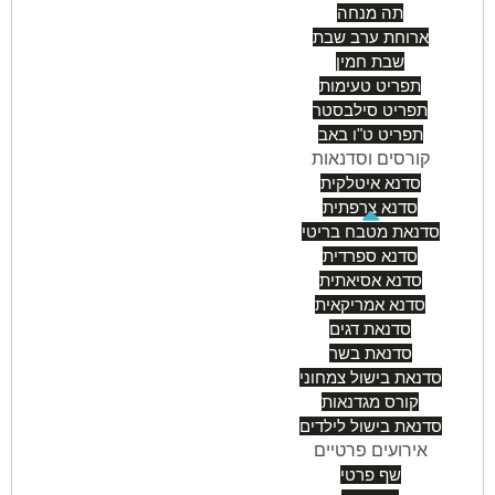
תה מנחה
ארוחת ערב שבת
שבת חמין
תפריט טעימות
תפריט סילבסטר
תפריט ט"ו באב
קורסים וסדנאות
סדנא איטלקית
סדנא צרפתית
סדנאת מטבח בריטי
סדנא ספרדית
סדנא אסיאתית
סדנא אמריקאית
סדנאת דגים
סדנאת בשר
סדנאת בישול צמחוני
קורס מגדנאות
סדנאת בישול לילדים
אירועים פרטיים
שף פרטי