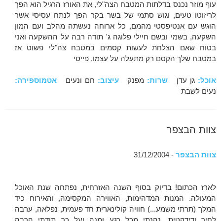
עוף מוזר נכנס בדלתות המטבח הצה"לי, את האורז הרגיל הוא הפך
לריזוטו טעים, וגוש סתמי של בשר בקר הפך לנתח עסיסי אשר
הוגש עם אנטיפסטי מהמם, כל ארוחה נעשתה מהלב ועם המון
השקעה, בשמי ובשם חיילי פלוגה ג' תודה רבה על ההשקעה ואני
בטוח שאם הצלחת לעשות קסמים במטבח צה"לי פשוט אז
במטבח שלך הקסם רק מתעלה על עצמו, פייסי
אוכל:
גן עדן
שרות:
מפנק
עיצוב:
חם ונעים
אטמוספירה:
נעים לשבת
צוות הבצפר
צוות הבצפר
- 31/12/2004
לארז הכתום! בדיוק בסוף השנה האזרחית, נפתחה שנת האוכל
המעולה. המנות המדהימות, האווירה המקסימה, והאירוח כיד
המלך (תרתי משמע...) חוויה קולינארית חד פעמית, נפלאה, ערבה
לחיך ודידקטית. נהנתי מכל רגע ומנה ועל כך תודתי הרבה