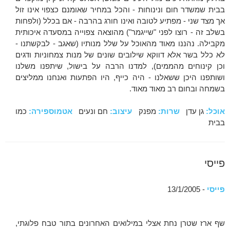
בבית שמשדר חום ונינוחות - והכל במחיר שאומנם כצפוי אינו זול
אך מצד שני - מפתיע לטובה ואינו חורג בהרבה - אם בכלל (ולפחות
בשלב זה - רוצו לפני "שייגמר") מהוצאה צפוייה במסעדה איכותית
מקבילה. נהננו מאוד מהאוכל על שלל מנותיו (שאגב - לבקשתנו -
לא כלל בשר אלא דווקא שילובים שונים של מנות צמחוניות ודגים
וכן קינוחים מהממים), למדנו הרבה על בישול, שיתפנו משלנו
ושותפנו היכן ששאלנו - היה כייף, היו הפתעות ואנחנו ממליצים
בשמחה ובחום רב מאוד מאוד.
אוכל:
גן עדן
שרות:
מפנק
עיצוב:
חם ונעים
אטמוספירה:
כמו
בבית
פייסי
פייסי
- 13/1/2005
שף ארז שטרן נחת אצלי במילואים האחרונים בתור טבח פלוגתי,