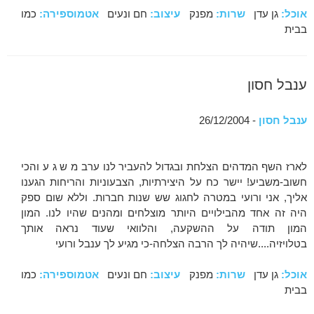
אוכל:
גן עדן
שרות:
מפנק
עיצוב:
חם ונעים
אטמוספירה:
כמו
בבית
ענבל חסון
ענבל חסון
- 26/12/2004
לארז השף המדהים הצלחת ובגדול להעביר לנו ערב מ ש ג ע והכי
חשוב-משביע! יישר כח על היצירתיות, הצבעוניות והריחות הגענו
אליך, אני ורועי במטרה לחגוג שש שנות חברות. וללא שום ספק
היה זה אחד מהבילויים היותר מוצלחים ומהנים שהיו לנו. המון
המון תודה על ההשקעה, והלוואי שעוד נראה אותך
בטלויזיה....שיהיה לך הרבה הצלחה-כי מגיע לך ענבל ורועי
אוכל:
גן עדן
שרות:
מפנק
עיצוב:
חם ונעים
אטמוספירה:
כמו
בבית