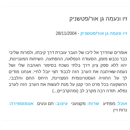
זיו ונעמה גן אור/פטשניק
זיו ונעמה גן אור/פטשניק
- 28/11/2004
אומרים שהדרך אל ליבו של הגבר עוברת דרך קיבתו, ולמרות שליבי
כבר נכבש מזמן, הסעודה הנפלאה, ההפתעה, השיחות המעניינות,
יהוו ללא ספק ציון דרך בלתי נשכח בסיפור האהבה שלי ושל
נעמה-שאירגנה את הערב הזה לכבוד חצי יובל לחיי. אנחנו מודים
לך על החוויה הגסטרונומית המצויינת, היחס החם והלבבי,
ההשקעה בכל פרט הכי קטן על מנת לעשות את הערב הזה לערב
נפלא. תודה רבה מקרב לב (ומהקרביים...)
אוכל:
מפתיע
שרות:
מקצועני
עיצוב:
חם ונעים
אטמוספירה:
נרות ויין