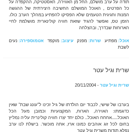
תודה על ערב מושלם, החל מן האווירה, האסטטיקה, ההקפדה על
כל הפרטים , האוכל המושלם החשיבה היצירתית של ההגשה
המנות וחגיגית הטעמים שלא הפסיקו להפתיע במהלך הערב כולו.
הזמן טס, ואפשר להגיד שזאת חוויה קולינארית מושלמת לחיי
הארוחות שבדרך, ובהצלחה
אוכל:
מפתיע
שרות:
מפנק
עיצוב:
מוקפד
אטמוספירה:
נעים
לשבת
שרית וגיל עטר
שרית וגיל עטר
- 20/11/2004
בערבו של שישי, לכבוד יום הולדתו של גיל זכינו ל"עונג שבת" שאין
כדוגמתו: האוירה, הארוח, המקצועיות וכמובן מעל הכל
האוכל.....אחחח האוכל.. כולם יחד יצרו חוויה קולינרית עליה נמליץ
בחום לכל זוג אוהבים כמונו ארז, אתה מוכשר. בישלת לנו ערב
נפלא תודות משרית וגיל עטר