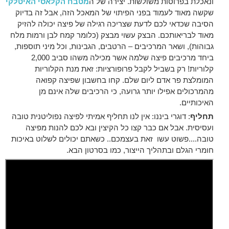
ונאכלת בפרוסות משולשות. יצירה של ה
מטבח הקלאסי האיטלקי
שקשה מאוד לעמוד בפני הפיתוי של המאכל הזה, אבל זה בדיוק
הסיבה שכדאי לכם לדעת שצריכה רגילה של פיצה יכולה להזיק
מאוד לבריאותכם. הבצק עשוי מבצק (כלומר קמח לבן ורמות מלח
גבוהות), ושאר המרכיבים – הרטבים, הגבינות, וכל מיני תוספות,
ביחד מרכיבים פיצה שלמה אשר מכילה משהו סביב 2,000
קלוריות! רק בשביל לקבל פרופורציות: זאת מנת הקלוריות
המומלצת פר אדם ליום שלם. קחו בחשבון שפיצה קפואה
מהמרכולים אפילו יותר גרועה, כי הרכיבים שלה אינם מן
האיכותיים.
תחליף
: דוגרי ביננו: אין לנו תחליף אמיתי לפיצה נפוליטנית טובה
ועסיסית. אבל אם כבר קצו כל הקיצין ובא לכם להנות מפיצה
טובה....פשוט עשו זאת בעצמכם.. כשאתם יכולים לשלוט באיכות
חומרי הגלם ובתהליך הייצור, כמו בסרטון הבא.