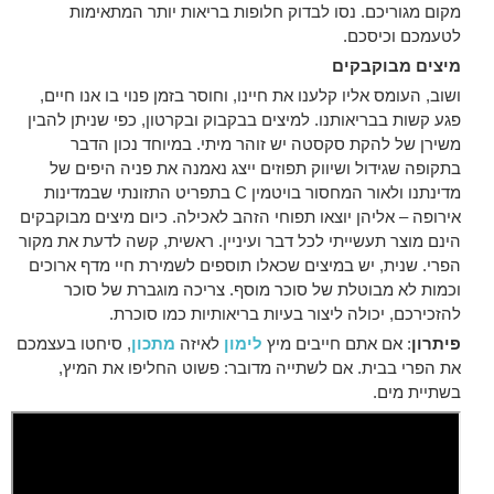
מקום מגוריכם. נסו לבדוק חלופות בריאות יותר המתאימות
לטעמכם וכיסכם.
מיצים מבוקבקים
ושוב, העומס אליו קלענו את חיינו, וחוסר בזמן פנוי בו אנו חיים,
פגע קשות בבריאותנו. למיצים בבקבוק ובקרטון, כפי שניתן להבין
משירן של להקת סקסטה יש זוהר מיתי. במיוחד נכון הדבר
בתקופה שגידול ושיווק תפוזים ייצג נאמנה את פניה היפים של
מדינתנו ולאור המחסור בויטמין C בתפריט התזונתי שבמדינות
אירופה – אליהן יוצאו תפוחי הזהב לאכילה. כיום מיצים מבוקבקים
הינם מוצר תעשייתי לכל דבר ועיניין. ראשית, קשה לדעת את מקור
הפרי. שנית, יש במיצים שכאלו תוספים לשמירת חיי מדף ארוכים
וכמות לא מבוטלת של סוכר מוסף. צריכה מוגברת של סוכר
להזכירכם, יכולה ליצור בעיות בריאותיות כמו סוכרת.
פיתרון
: אם אתם חייבים מיץ
לימון
לאיזה
מתכון
, סיחטו בעצמכם
את הפרי בבית. אם לשתייה מדובר: פשוט החליפו את המיץ,
בשתיית מים.