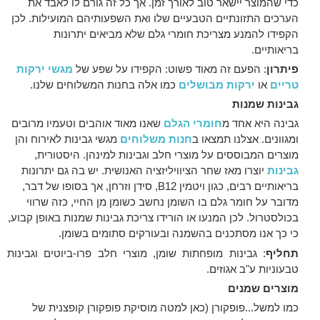
כדי שהמוצר יישאר טוב לאורך זמן. אך כל זה גורם לו לאבד את
הערכים התזונתיים הטבעיים שלו ואת השפעותיהם המועילות. לכן
הקפידו להמנע מצריכת חומרי גלם שלא מביאים יתרונות
בריאותיים.
פיתרון
: הפעם זה מאוד פשוט: הקפידו על שפע של
מגשי ירקות
טריים
או
ירקות מבושלים
כמו אלה בחנות המשלוחים שלנו.
גבינות
שמנות
גבינה היא אחד מ
חומרי הגלם
שאנו מאוד אוהבים וטעמיו מרובים
ומגוונים. אצלנו תמצאו ב
חנות משלוחים
מגשי גבינות לאירוח והן
מוצרים המבוססים על מוצרי חלב וגבינות למינהן. היסטורית,
גבינות
יוצרו מאז שחר הציוויליזציה האנושית. יש בה גם יתרונות
בריאותיים רבים, כגון ויטמין B12, סידן וזרחן, אך בסופו של דבר,
מדובר על חומר גלם בו השומן נחשב כשומן מן החיי, כזה שרווי
בכולסטרול. לכן המנעו או הורידו צריכת גבינות שמנות באופן קבוע,
כי כך אנו מסתכנים בהשמנה ובעורקים סתומים בשומן.
תחליף
: גבינות מופחתות שומן, מוצרי חלב פרו-ביוטים וגבינות
טבעוניות ע"ב אגוזים.
מוצרים שמנים
כמו למשל...פופקורן (כאן למטה מוסיקת פופקורן קופצנית של