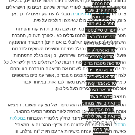
בהווה. באותם השנים, הישראלים ניזונו ממוצרים טריים, טבעיים
תה מנחה
ומקומיים, שנמכרו קרוב לאזורי הגידול שלהם. רבים מן הישראלים
ארוחת ערב שבת
צרכו מה
דיאטה הים-תיכונית
מבלי לדעת שקוראים לה כך. אך
שבת חמין
כיום, יש רבים בעולם כולו שאימצו והולכים על פיה.
תפריט טעימות
יש לנו מזל גדול לחיות במדינה שבה מרבית הירקות והפירות
תפריט סילבסטר
הטריים העולים על שולחננו גדלים כאן. לאורך השנים, החברה
תפריט ט"ו באב
הישראלית (כמו העולם הגלובלי בו אנו חיים) התבגרה והתפנקה
קורסים וסדנאות
בדרישות שלה. בין אם בגלל פתיחת וחשיפת השווקים לתחרות
סדנא איטלקית
פועל יוצא של יבוא מוצרים ושירותים, ובין אם בגלל התפתחות
סדנא צרפתית
החיים המודרניים והנסיעות הרבות של ישראלים מחוץ לישראל. כל
סדנאת מטבח בריטי
זה גרם לישראלים רבים לשכוח את הדיאטה הנהדרת הזו והחלו
סדנא ספרדית
לצרוך מזונות מוצרים מוכנים מעובדים, אשר עמוסים בתוספים
סדנא אסיאתית
כימיים ובמרכיבים המזיקים מאוד לבריאות, במיוחד עבור
סדנא אמריקאית
אוכלוסיית הסיכון (בגירים מעל גיל 50).
סדנאת דגים
סדנאת בשר
חמאה ומרגרינה
סדנאת בישול צמחוני
הסיפור מאחורי המרגרינה הוא סיפור של מצוקה ומשבר. המציאו
קורס מגדנאות
אותה בסוף המאה ה-19 בצרפת לאור מחסור מסיבי בחמאה.
סדנאת בישול לילדים
כשהשף ארז שטרן למד תזונה כחלק מלימודי הטבחות
במכללת
אירועים פרטיים
הדסה
, נשאלה המורה לתזונה מה עדיף: מרגרינה או חמאה?
שף פרטי
כאישה חכמה היא ענתה בישירות אך עם חיוך: "זה ערלה...וזו