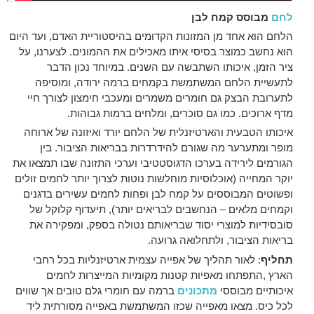
לחם
מבוסס קמח לבן
הלחם הוא אחד מן המזונות הקדומים בהיסטוריית האדם, ועד היום
הוא נחשב כמוצר בסיסי איתו מאכילים את ההמונים. לצערנו, על
ציר הזמן, איכותו השתבשה עם השנים. במיוחד נכון הדבר
לתעשיית הלחם המשתמשת בקמחים ברמה ירודה, ומוסיפה
לתערובת הבצק גם חומרים משמרים ומעכבי חימצון לצורך חיי
מדף ארוכים. כמו גם סוכרים, ומלחים ברמות גבוהות.
איכותו הטבעית והארטיזנלית של הלחם יורד ואיזונה של ארוחה
מופר ומתערער מה שגורם להידרדרות בבריאות הציבור. בין
הגורמים לירידה בערכו הדגוסטטיבי וערכי התזונה שבו תמצאו את
יוקר המחייה (אוכלוסיות מוחלשות נוטות לצרוך יותר לחמים זולים
ופשוטים המבוססים על קמח לבן ופחות לחמים עשירים בדגנים
וקמחים מלאים – הנחשבים לבריאים יותר), תיעדוף קלוקל של
סובסידיות למוצרי יסוד שבריאותם נטולה בספק, ומפקירה את
בריאות הציבור, ולתחלואה גרועה.
תחליף
: לאור תהליך של אפייה עצמית ארטיזנליות בכל רחבי
הארץ ,התפתחו מאפיות קטנות מקומיות המייצרות לחמים
איכותיים מבוססי
מתכונים
ברמה עם חומרי גלם טובים אך שווים
לכל כיס. מצאו מאפייה שכזו המשתמשת באפייה מסורתית ליד