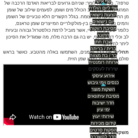
שף אישי
טרפה". בניסיונה לומר: שניהם גרועים לבריאות האדם! הרכבה של
שף ליום הולדת
המרגרינה הינו תחליב הכולל מים ושומן. לפעמים שילוב של שומן
הצעות נישואין
מן החי ולפעמים מהצומח. בגלל הקשרים הלא טבעיים של השומן
יום נישואים
והמים נוצרים קשרים בין-מולקולריים המייצרים שומן טראנס,
מסיבת רווקות
כלומר שומן בלתי רוויי, אשר מוביל לרמת כולסטרול גבוהה ובעיות
חתונה
לב וכלי דם. בנוסף, יש בה גם הרבה מלח, מה שמגדיל את הסיכון
שבת חתן
ליתר לחץ דם.
ברית / בריתה
תחליף
: אם כבר שומנים, השתמשו באלה מהטבע. כאשר בראש
בר / בת מצווה
סולם העדיפויות נמצא שמן הזית.
ארוחה רומנטית
שירות לעסקים
אירוע עיסקי
כנסים וימי גיבוש
השקות מוצר
מסיבת עיתונאים
חדר ישיבות
ימי עיון
שירותי יעוץ
קידום מכירות
הפקות סרטים
משקאות קלים
חדר להשכרה