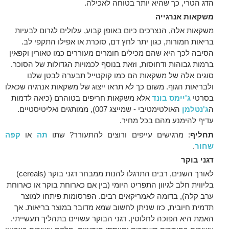
הדג הטרי, כך שהיא יותר בטוחה לאכילה.
משקאות אנרגייה
משקאות אלה, הנצרכים כיום באופן קבוע, עלולים לגרום לבעיות
בריאות חמורות, כגון יתר לחץ דם, סוכרת או אפילו התקפי לב.
הסיבה לכך היא שהם מכילים חומרים מעוררים כמו טאורין וקפאין
ברמות גבוהות ודחוסות, וזאת בנוסף לכמויות הגדולות של הסוכר.
סוגים אלה של משקאות הם כמו קוקטייל תבערה לבטן שלנו
ולבריאות הגוף. משום כך לא תראו ייצוג של משקאות אנרגיה שכאלו
בסרטי
ג'יימס בונד
אלא משקאות חריפים בטוהרם (כיאה לדמות
ה
ג'נטלמן
האולטימטיבי - שמייצג 007), ממותגים ואליטיסטיים.
עדיף להימנע מהם בכל מחיר.
תחליף
: מרגישים עייפים ורוצים להתעורר? שתו
תה
או
קפה
שחור
.
דגני בוקר
לאורך השנים, רבים התרגלו להנות ממבחר דגני בוקר (cereals)
בליווית חלב לגיוון התפריט היומי (בין אם כארוחת בוקר או כארוחת
ערב קלה), בדומה לאמריקאים רבים. הפרסומות פיתחו למוצר
תדמית חיובית, כזו שניתן לחשוב שמא מדובר במוצר בריאות. אך
האמת היא הפוכה לחלוטין. דגני הבוקר עשויים בתהליך תעשייתי.