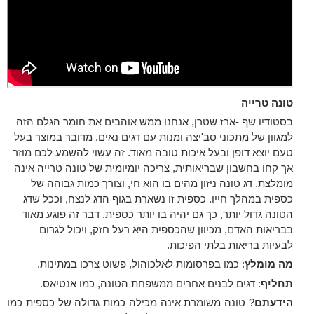
טונה טרייה
בסטודיו שף -ארז שטרן, אנחנו ממש אוהבים את חומר הגלם הזה
למגוון של מתכוני סב'יצה ומנות עם דגים נאים. מדובר במוצר בעל
טעם יוצא דופן ובעל איכות טובה מאוד. זה עשוי להשמע לכם מוזר
אך קחו בחשבון שבריאותית, צריכה יומיומית של טונה טרייה אינה
מומלצת. דג טונה ניזון מהים בו הוא חי, וצורך כמות גבוהה של
כספית במהלך חייו. כספית זו נשארת בגוף הדג לנצח, וככל שדג
הטונה גדול יותר, כך גם יהיה בו יותר כספית. דבר זה פוגע מאוד
בבריאות האדם, מכיוון שהכספית היא רעל חזק, ויכול לגרום
לבעיות בריאות בלתי הפיכות.
מה מומלץ
: כמו בפרסומות לאלכוהול, פשוט צרכו במתינות.
תחליף
: דגים לבנים אחרים ממשפחת הטונה, כמו אנטיאס.
הידעתם
? טונה משומרת אינה מכילה כמות גדולה של כספית כמו