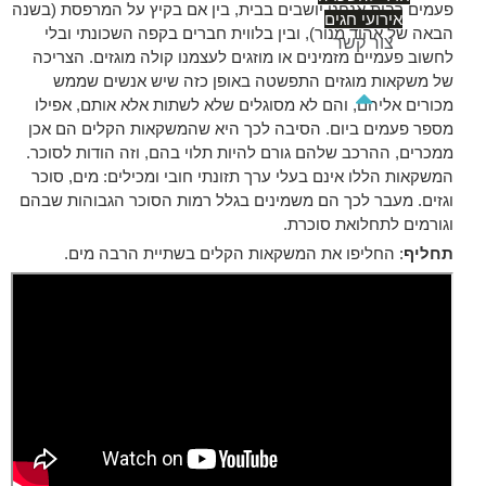
פעמים רבות אנחנו יושבים בבית, בין אם בקיץ על המרפסת (בשנה
אירועי חגים
הבאה של אהוד מנור), ובין בלווית חברים בקפה השכונתי ובלי
צור קשר
לחשוב פעמיים מזמינים או מוזגים לעצמנו קולה מוגזים. הצריכה
של משקאות מוגזים התפשטה באופן כזה שיש אנשים שממש
מכורים אליהם, והם לא מסוגלים שלא לשתות אלא אותם, אפילו
מספר פעמים ביום. הסיבה לכך היא שהמשקאות הקלים הם אכן
ממכרים, ההרכב שלהם גורם להיות תלוי בהם, וזה הודות לסוכר.
המשקאות הללו אינם בעלי ערך תזונתי חובי ומכילים: מים, סוכר
וגזים. מעבר לכך הם משמינים בגלל רמות הסוכר הגבוהות שבהם
וגורמים לתחלואת סוכרת.
תחליף
: החליפו את המשקאות הקלים בשתיית הרבה מים.