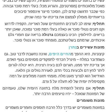
עשירים בחומרים משמרים ומווסתי חומציות, חלקם עשירים בצביעי
מאכל מלאכותיים (מסרטנים), והגרוע מכל: בעלי רמת סוכר גבוהה.
כפי שכבר הדגשנו קודם לכן, הסוכר מייצר אינספור סיבוכים
בריאותיים/ מומלץ לצמצם את צריכתו עד כמה שניתן.
תחליף
: שימו לב לערכים התזונתיים שעל האריזה. הקפידו לדרוש
וקנו דגנים נטולי סוכר או כאלה בעלי רמת סוכר נמוכה, שאכן יותר
בריאים. לחילופין: הכינו בעצמכם
גרנולה
בריאה עם חומרי גלם
איכותיים, שרמתם בשליטתכם, מופחתי סוכר או נטולי סוכר.
מזונות עשירים ב
נתרן
קיצוניות, היא ההפך מ
החיים היפים
, ואינה נחשבת לדבר טוב. גם
כשמדובר במלח – מינרל הכרחי לתפקודים מסוימים בגוף האדם.
אך צריכת יתר ממנו, תגרום לכם בעיה רצינית. היא יכולה לגרום
ליתר לחץ דם ולבעיות בכלי הדם, לאגירת נוזלים וכן הלאה.
האידיאל הוא לצרוך מעט מלח. מומחי תזונה ממליצים על רמה
מקסימלית יומית של לא תעלה על 5 גרם.
תחליף
: אם נתרגל להפחית מלח בתזונה היומית שלנו, טעמיהם
של המזונות שנאכל – יהיו טיעימים הרבה יותר.
מזונות משומרים
במזונות משומרים יש בדרך כלל הרבה תוספים וחומרים משמרים