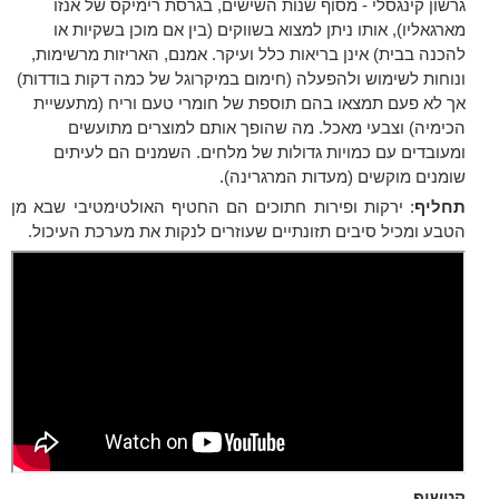
גרשון קינגסלי - מסוף שנות השישים, בגרסת רימיקס של אנזו
מארגאליו), אותו ניתן למצוא בשווקים (בין אם מוכן בשקיות או
להכנה בבית) אינן בריאות כלל ועיקר. אמנם, האריזות מרשימות,
ונוחות לשימוש ולהפעלה (חימום במיקרוגל של כמה דקות בודדות)
אך לא פעם תמצאו בהם תוספת של חומרי טעם וריח (מתעשיית
הכימיה) וצבעי מאכל. מה שהופך אותם למוצרים מתועשים
ומעובדים עם כמויות גדולות של מלחים. השמנים הם לעיתים
שומנים מוקשים (מעדות המרגרינה).
תחליף
: ירקות ופירות חתוכים הם החטיף האולטימטיבי שבא מן
הטבע ומכיל סיבים תזונתיים שעוזרים לנקות את מערכת העיכול.
קטשופ