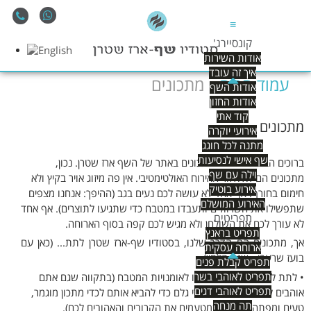
≡
קונסיירג'
אודות השירות
איך זה עובד
עמוד הבית
מתכונים
אודות השף
אודות החזון
קוד אתי
מתכונים
אירועי יוקרה
מתנה לכל חוגג
שף אישי לנסיעות
ברוכים הבאים לאיזור המתכונים באתר של השף ארז שטרן. נכון,
וילה עם שף
מתכונים הם לא איזור האירוח האולטימטיבי. אין פה מיזוג אויר בקיץ ולא
אירוע בוטיק
חימום בחורף. אף אחד לא עושה לכם נעים בגב (ההיפך: אנחנו מצפים
האירוע המושלם
שתפשילו את השרוולים ותעבדו במטבח כדי שתגיעו לתוצרים). אף אחד
תפריטים
לא עורך לכם את השולחן ולא מגיש לכם קפה בסוף הארוחה.
תפריט בראנץ
אך, מתכונים הם הדרך שלנו, בסטודיו שף-ארז שטרן לתת... (כאן עם
ארוחה עסקית
בועז שרעבי - שגם הלחין)...
תפריט קבלת פנים
תפריט לאוהבי בשר
• לתת לכם להנות מאהבתנו לאומנויות המטבח (בתקווה שגם אתם
תפריט לאוהבי דגים
אוהבים לבשל ולגעת בחומרי גלם כדי להביא אותם לכדי מתכון מוגמר,
תה מנחה
טעים ומפתה. לשתף במטעמים את הקרובים והאהובים לכם).