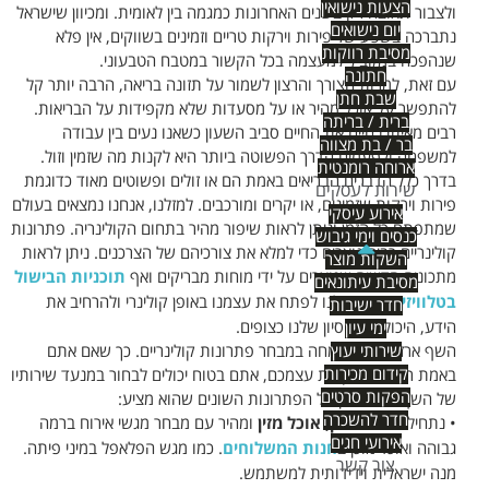
הצעות נישואין
ולצבור תאוצה רק בשנים האחרונות כמגמה בין לאומית. ומכיוון שישראל
יום נישואים
נתברכה בשפע של פירות וירקות טריים וזמינים בשווקים, אין פלא
מסיבת רווקות
שנהפכה במקביל למעצמה בכל הקשור במטבח הטבעוני.
חתונה
עם זאת, למרות הצורך והרצון לשמור על תזונה בריאה, הרבה יותר קל
שבת חתן
להתפשר על אוכל מהיר או על מסעדות שלא מקפידות על הבריאות.
ברית / בריתה
רבים מאיתנו חיים את החיים סביב השעון כשאנו נעים בין עבודה
בר / בת מצווה
למשפחה ולפעמים הדרך הפשוטה ביותר היא לקנות מה שזמין וזול.
ארוחה רומנטית
בדרך כלל הדברים הבריאים באמת הם או זולים ופשוטים מאוד כדוגמת
שירות לעסקים
פירות וירקות שזמינים, או יקרים ומורכבים. למזלנו, אנחנו נמצאים בעולם
אירוע עיסקי
שמתפתח כל הזמן וניתן לראות שיפור מהיר בתחום הקולינריה. פתרונות
כנסים וימי גיבוש
קולינריים רבים נוצרים כדי למלא את צורכיהם של הצרכנים. ניתן לראות
השקות מוצר
מתכונים חדשים שנוצרים על ידי מוחות מבריקים ואף
תוכניות הבישול
מסיבת עיתונאים
בטלוויזיה
עוזרות לנו לפתח את עצמנו באופן קולינרי ולהרחיב את
חדר ישיבות
הידע, היכולת והניסיון שלנו כצופים.
ימי עיון
השף ארז שטרן מתמחה במבחר פתרונות קולינריים. כך שאם אתם
שירותי יעוץ
קידום מכירות
באמת רוצים לפנק את עצמכם, אתם בטוח יכולים לבחור במנעד שירותיו
הפקות סרטים
של השף ארז שטרן על הפתרונות השונים שהוא מציע:
חדר להשכרה
• נתחיל
באוכל זמין, אוכל מזין
ומהיר עם מבחר מגשי אירוח ברמה
אירועי חגים
גבוהה ואוכל מוכן ב
חנות המשלוחים
. כמו מגש הפלאפל במיני פיתה.
צור קשר
מנה ישראלית וידידותית למשתמש.