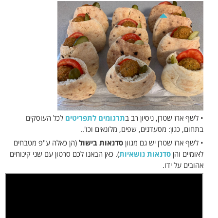
• לשף ארז שטרן, ניסיון רב ב
תרגומים לתפריטים
לכל העוסקים
בתחום, כגון: מסעדנים, שפים, מלונאים וכו'..
• לשף ארז שטרן יש גם מגוון
סדנאות
בישול
(הן כאלה ע"פ מטבחים
לאומיים והן
סדנאות נושאיות
). כאן הבאנו לכם סרטון עם שני קינוחים
אהובים על ידו.