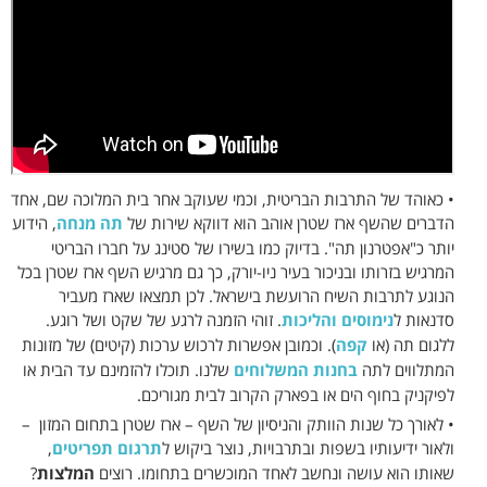
• כאוהד של התרבות הבריטית, וכמי שעוקב אחר בית המלוכה שם, אחד
הדברים שהשף ארז שטרן אוהב הוא דווקא שירות של
תה מנחה
, הידוע
יותר כ"אפטרנון תה". בדיוק כמו בשירו של סטינג על חברו הבריטי
המרגיש בזרותו ובניכור בעיר ניו-יורק, כך גם מרגיש השף ארז שטרן בכל
הנוגע לתרבות השיח הרועשת בישראל. לכן תמצאו שארז מעביר
סדנאות ל
נימוסים והליכות
. זוהי הזמנה לרגע של שקט ושל רוגע.
ללגום תה (או
קפה
). וכמובן אפשרות לרכוש ערכות (קיטים) של מזונות
המתלווים לתה
בחנות המשלוחים
שלנו. תוכלו להזמינם עד הבית או
לפיקניק בחוף הים או בפארק הקרוב לבית מגוריכם.
• לאורך כל שנות הוותק והניסיון של השף – ארז שטרן בתחום המזון –
ולאור ידיעותיו בשפות ובתרבויות, נוצר ביקוש ל
תרגום תפריטים
,
שאותו הוא עושה ונחשב לאחד המוכשרים בתחומו. רוצים
המלצות
?