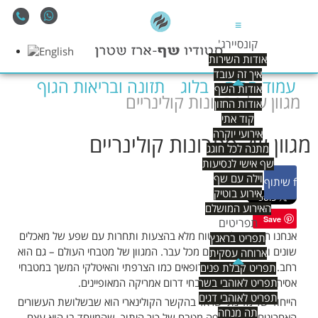
≡
קונסיירג'
אודות השירות
איך זה עובד
עמוד הבית
בלוג
תזונה ובריאות הגוף
אודות השף
מגוון של פתרונות קולינריים
אודות החזון
קוד אתי
אירועי יוקרה
מגוון של פתרונות קולינריים
מתנה לכל חוגג
שף אישי לנסיעות
וילה עם שף
f
שיתוף
אירוע בוטיק
האירוע המושלם
Save
תפריטים
אנחנו חיים בעולם שטוח מלא בהצעות ותחרות עם שפע של מאכלים
תפריט בראנץ
שונים ומזונות שקורצים מכל עבר. המגוון של מטבחי העולם – גם הוא
ארוחה עסקית
רחב. החל ממטבחים אירופאים כמו הצרפתי והאיטלקי המשך במטבחי
תפריט קבלת פנים
תפריט לאוהבי בשר
אסיה המרובים ועד למטבחי דרום אמריקה המאופיינים.
תפריט לאוהבי דגים
הייחוד של מדינת ישראל בהקשר הקולינארי הוא שבשלושת העשורים
תה מנחה