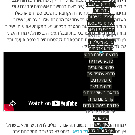
האחרונים התפתח פה מטבח של כור היתוך, שהמיוחד בו הוא עצם
ארוחת ערב שבת
קיבוצם של יהודים רבים (אירופאים-הנחשבים אשכנזים יחד עם עולי
שבת חמין
מדינות המגרב ומדינות המזרח הקרוב-הנחשבים ספרדים או כאלה
תפריט טעימות
מעדות המזרח) שהביאו כל אחד את המטבח שלו ונוצר מעין שילוב
תפריט סילבסטר
מיוחד במינו הכולל גם את המטבח הפלסטינאי המקומי. את אותו שילוב
תפריט ט"ו באב
מיוחד ניתן לראות כמעט בכל בית ובכל מסעדה בישראל. למרות השוני
קורסים וסדנאות
בין הקולינריה הישראלית המתפתחת לגסטרונומיה הצרפתית (עם ותק
סדנא איטלקית
של למעלה מ-200 שנים)
סדנא צרפתית
סדנאת מטבח בריטי
סדנא ספרדית
סדנא אסיאתית
סדנא אמריקאית
סדנאת דגים
סדנאת בשר
סדנאת בישול צמחוני
קורס מגדנאות
סדנאת בישול לילדים
אירועים פרטיים
שף פרטי
שף אישי
למרות הגיוון הרב הזה, משום מה אנחנו יכולים לראות שדווקא בישראל
שף ליום הולדת
אין מספיק דגש על
אוכל בריא
, והיחס לאוכל שכזה החל להתפתח