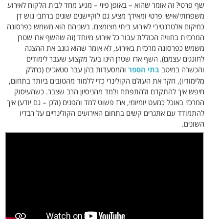
שף פרטי? זה אומר שהוא – באופן פיזי – מגיע מחד לבית הלקוח לאירוע
משפחתי/אישי פרטי ומאידך מציע גם לוקיישנים שונים ברחבי גוש דן
כמיקום אלטרנטיבי לאירוע ביתי מצומצם. בשניהם הוא משמש כפרסונה
המרכזית בחוויה הכוללת עבור כל אירוע מיוחד (זה שהשף ארז שטרן
משמש כפרסונה מרכזית באירוע, לא אומר שהוא גונב את ההצגה
לחוגגים עצמם). השף ארז שטרן הינו בעל מקצוע שעבר לימודים
והכשרה במיטב
בתי הספר
והמסעדות בהן עבר סטאג'ים (כחלק
מלימודיו), חקר את העולם הקולינרי כדי ללמוד מהטובים ביותר בתחום,
חיפש איך להתקדם ולהתפתח ולמד מהניסיון הרב שצבר. כשהעיסוק
המרכזי באוכל כמעט יומיומי, ארז פשוט למד והפנים (ולכן – גם יודע) איך
להתמודד עם אתגרים קשים בתחום האירועים הקולינריים על רבדיו
השונים.