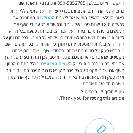
התקשרו אלינו בטלפון 050-5852785 ואנחנו ניקח זאת משם.
כחוט השני, ארז רותם את צוותו בכדי לייצר חווית משתמש ללקוחותיו
באופן העילאי ולראייה תמצאו את לשונית ה
המלצות
המספרת על
למעלה מ-18 שנות ניסיון של שירות והגשת אוכל על ידי השף ארז
הנעשים ברמה הטובה ביותר ועל הצד הטוב ביותר. כמעט בכל אירוע
לקוחותינו שמים דגש בהמלצותיהם הן על האוכל המוגש בפניהם והן על
החוויה הקונילרית העוטפת אותם לאורך כל הארוחה, ובכך עושים רושם
טוב ללא ספק על המוזמנים שלהם. בסטודיו שף – ארז שטרן אנחנו
מקפידים שהדברים יהיו מתוכננים נכון והיטב ולכן רמת הביצוע של השף
ארז נחשבת מן הגבוהות בשוק ה
שפים הפרטיים
ובכלל בתחום המזון.
השף ארז שטרן מקפיד על כל פרט קטן כאילו היה הפרט החשוב ביותר
וללא ספק רואים את זה בתוצאות. זה מה שמבדיל את השף ארז שטרן
משפים מקצועיים אחרים.
ציון 3 מתוך 5 - הצביעו 3
Thank you for rating this article.