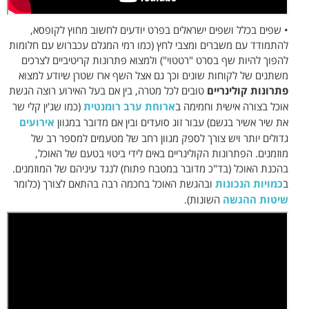
• שפים בכלל ושפים ישראלים בפרט יודעים לחשוב מחוץ לקופסא,
להתמודד עם משברים ומצבי לחץ (כמו רמי המגלם עכברוש עם חלומות
להפוך להיות שף בסרט "רטטוי") ולמצוא פתרונות קריטיביים לצרכים
משתנים של לקוחות שונים וכך גם אצל השף ארז שטרן שיודע למצוא
פתרונות קולינריים
טובים לכל מטרה, בין אם בעל האירוע רוצה הגשת
אוכל בצורה אישית וחמימה ב
ארוחת ערב רומנטית
(כמו שג'ין קלי שר
את שיר אשיר בגשם) עבור זוג סועדים ובין אם מדובר במגוון
אירועים
גדולים יותר ויש צורך לספק מגוון רחב של מטעמים למספר רב של
מוזמנים. הפתרונות הקולינריים באים לידי ביטוי בטעם של האוכל,
בהכנת האוכל (בד"כ מדובר במטבח פתוח) לנגד עיניהם של המוזמנים.
ב
כמויות הנכונות
ובהגשת האוכל בחכמה רבה בהתאם לצורך (כלומר
שיטות ההגשה
השונות).