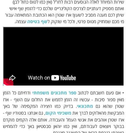
שירות המיוחד לאלה הנוסעים רבות לחו"ל (אין כמו לטוס כחול לבן)
ואתם מספיק דעתניים לצרכים הקולינריים שלכם כדי להזמין שף אישי
שיתן לכם מענה מסביב לשעון! ארז שטרן הוא הכתובת המתאימה עבור
מי מכם שמחזיק מטוס פרטי, ולכל מי שזקוק ל
שף בטיסה
עצמה.
• אם פעם חשבתם לכתוב
ספר מתכונים משפחתי
ודחיתם כל הזמן
מאין ספור סיבות - עכשיו זה הזמן לממש את החלום עם השף - ארז
שטרן שהוא גם
מתכונאי
. בדיוק כמו היצירה המקסימה של באך
המבקשת מהאלוקים לברך את
משכימי הקום
, גם אנחנו בסטודיו שף -
ארז שטרן אוהבים את אנשי העמל והעבודה. אותם אלה הקמים מוקדם
בבוקר ויוצאים לעבודתם, ואין כמו יוהאן סבסטיאן באך כדי להמחיש
ביצירתו בגרסת הג'אז של הסווינגר סינגרס.