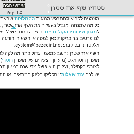
ולמעשה השף ארז שטרן מארח במספר לוקיישנים מוב
אירועי חגים
מפירות יצירותיו ותפריטיו ומהאוירה הייחודית אותה
צור קשר
מוזמנים לקרוא ולהתרגש ממאות
ההמלצות
שבאתר ז
כל מה שמנחה ומוביל בעשייה את השף ארז שטרן, ב
ל
מגוון שירותיו הקולינריים
לנו פרטים ברובריקות כאן למטה או השאירו הודעה 
אלקטרוני בכתובת:
.
השף ארז שטרן נחשב כמאמין גדול בתרומה לקהילה. 
מועדון רוטראקט (מועדון הצעירים של מועדון
רוטרי
)
לצורכי הקהילה, ועל כן הוא פועל מדי שנה במגוון ת
יש לכם
עוד שאלות
? הקליקו בלינק המתאים, או התקשרו יש