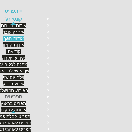
≡
תפריט
קונסיירג'
אודות השירות
איך זה עובד
אודות השף
אודות השף
אודות החזון
קוד אתי
אירועי יוקרה
"לפעמים אני ממש מרגיש כמו סופרמן!" אומר השף א
מתנה לכל חוגג
"למה?" אתם בטח שואלים את עצמכם? התשובה פשוט
שף אישי לנסיעו
כמות הידע שצבר, היכולות שרכש והניסיון המקצועי
וילה עם שף
אירוע בוטיק
ובכן,
האירוע המושלם
1972), טוען שמי שלא מספר על עצמו, אחרים יספ
רצה לשזור ארז, גדל והתחנך בירושלים, הוא
תפריטים
אספן 
תפריט בראנץ
(בניהולו של יחזקאל גבאי המנהל האגדי, לו אנו מק
בחיל השריון ב
חטיבה 188
ארוחה עסקית
. ובתור מילואימניק גאה 
תפריט קבלת פני
הדרך של להקת גייסות השיריון מוקדש לכל בוגרי וחני
תפריט לאוהבי בש
תפריט לאוהבי דג