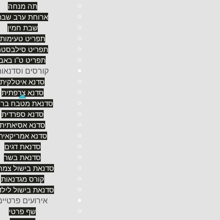
תה מנחה
ארוחת ערב שבת
שבת חמין
תפריט טעימות
תפריט סילבסטר
תפריט ט"ו באב
קורסים וסדנאו
סדנא איטלקית
עוד בצעירותו זיהתה המשפחה ביכולתיו הגסטרונומ
סדנא צרפתית
החל בעבודה במלון היאט ריג'נסי-ירושלים ובמק
סדנאת מטבח ברי
התחום (עם התמחות ב
מלון המלך דויד
). לאחר 
סדנא ספרדית
סדנא אסיאתית
בביה"ס היוקרתי EACH
בליון
, צרפת (הנחשב לאח
סדנא אמריקאית
בוקוז
ונקרא בסופו של דבר באמת על שמו (מזה ז
סדנאת דגים
בהצטיינות. במסגרת לימודיו עבר ארז שני פרקי
סדנאת בשר
בצרפת. הראשון במסעדת "לה ג'ארדן דה סאנס" א
סדנאת בישול צמחו
כוכבי מישלן
- המאופיינת במטבח פרובנסאלי ברמ
קורס מגדנאות
תקופת הסטאג'. את הסטאג' השני, במסעדת "לה ויול
סדנאת בישול לילד
מישלן אחד שהפכה גם היא לבעלת שניי כוכבים בז
אירועים פרטיים
שף פרטי