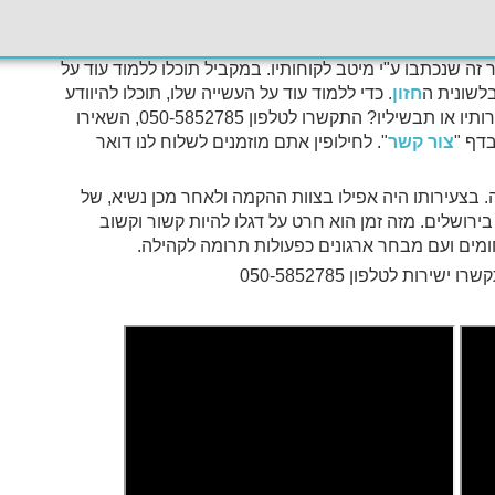
חרים עם מטבח פתוח באיזור המרכז. אז שבו ותיהנו
 הוא עיצב בעצמו. כדי להדגיש ולהעצים את חוויתכם אתם
ה שנכתבו ע"י מיטב לקוחותיו. במקביל תוכלו ללמוד עוד על
לשונית ה
חזון
. כדי ללמוד עוד על העשייה שלו, תוכלו להיוודע
. רוצים לדגום משלל שירותיו או תבשיליו? התקשרו לטלפון 050-5852785, השאירו
בדף "
צור קשר
". לחילופין אתם מוזמנים לשלוח לנו דואר
בצעירותו היה אפילו בצוות ההקמה ולאחר מכן נשיא, של
 בירושלים. מזה זמן הוא חרט על דגלו להיות קשור וקשוב
חומים ועם מבחר ארגונים כפעולות תרומה לקהילה.
ירות לטלפון 050-5852785