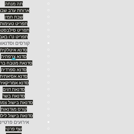
תה מנחה
ארוחת ערב שבת
שבת חמין
תפריט טעימות
תפריט סילבסטר
תפריט ט"ו באב
קורסים וסדנאו
סדנא איטלקית
סדנא צרפתית
סדנאת מטבח ברי
כמו בחזונו הציוני של הרצל (כאן בשירה ההיטולי של רבק
סדנא ספרדית
ארז שטרן שמנו לנו למטרה את החזון שלנו המבוסס בסיס
סדנא אסיאתית
פרטי. כאשר במקור רציתי לשבור מוסכמות ובשימת לב 
סדנא אמריקאית
הנישה הזו כאפשרות לספק ארוחות גורמה למספר מצומ
סדנאת דגים
ולגבי עיצוב האווירה הייחודית, השונה מהמקובל ומהמצוי
סדנאת בשר
להגשים כל פנטזיה ולמלאה בתוכן המתאים."
סדנאת בישול צמחו
האירוח מאפשר לשף לתת יחס חם, אישי ופרטני, המות
קורס מגדנאות
הרגשה ביתית ללקוחות, ומקפיד על הכנסת אורחים שתש
סדנאת בישול לילד
ללקוח מתחילות כבר בשיחה הטלפונית שבה מוגדרים צר
אירועים פרטיים
שף פרטי
אצל השף ארז שטרן לא סועדים כדי להיראות, וגם לא כדי