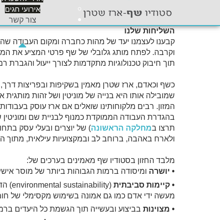
אירועי חגים
צור קשר
השליחות שלנו
קבענו לעצמנו יעד של מהות כחברה ומקום העבודה שהכי
וקרבה. לפתח מותג גלובלי של שף פרטי המציע את המ
תוך חיבוק טכנולוגיות מתקדמות לצורך ייעול והגברת ר
כשף וכאדם, ארז שטרן מאמין בשקיפות ובפריצות דרך, 
שמובילה אותו היא בנייה של מוניטין ושל זהות מותגית
המזון. רבים מלקוחותינו שואלים אם ארז עוסק בעבודות
בהגדרת העבודה הממוקדת כמנוף לבניית שם ומוניטין 
תרצו ב
מחלקה הראשונה
) של יוצרים ובעלי עסק בתחו
ולארח באהבה, ברוחב לב ובמקצועיות עילאית, מתוך הגי
מלבד החזון בסטודיו שף מאמינים בערכים של:
• יושרה
ומיסודה ברמות הגבוהות ביותר של מוסר אישי 
• קיימות
סביבתית
(lity
מעשה ידי אדם כמו גם אמונה בשימוש מקסימלי של חומ
• מצוינות
בביצוע ובעשייה תוך הגשמת כל היעדים ברמו