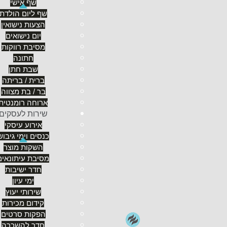
שף אישי
שירות
כוללת, מאינטימיות, ממבחר מנות השף וממגוון תפ
שף ליום הולדת
בפרטיות מלאה. כאשר התגבש הרעיון, המטרה הייתה לה
הצעות נישואין
רבדים שונים של אווירה ועיצוב, של מזון מיוחד ושל יחס 
יום נישואים
מסיבת רווקות
השף ארז שטרן מזמין אתכם לבקרו, ולחלוק עמו את אהבת
חתונה
מכסף
. שבו בנחת ושכחו את טרדות היומיום. מובטחת 
שבת חתן
מגוונים (חלקם תוכלו לראות דרך המלצותיו בעמוד הקיש
ברית / בריתה
במינו של חוויה גסטרונומית מושלמת.
בר / בת מצווה
ארוחה רומנטית
שירות לעסקים
להבנה בין אנשים וכמטרה לפתח את הדימיון המודרך בח
אירוע עיסקי
בעוד שג'אק וואלש מצוטט אומר: "חזון ללא ביצוע הוא רק ח
כנסים וימי גיבוש
יחדיו יכולים לשנות את העולם".
השקות מוצר
מסיבת עיתונאים
חדר ישיבות
ימי עיון
שירותי יעוץ
קידום מכירות
הפקות סרטים
חדר להשכרה