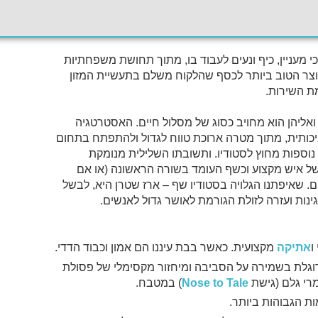
 מעניין, כיף ונעים לעבוד בו, מתוך תחושת משפחתיות
וצר הטוב ביותר לכסף שהלקוח משלם בתעשיית המזון
מת השירות.
ואליהן הוא מחויב כסוג של מסלול חיים. האסטרטגיה
 איכותית, מתוך מטרה ארוכת טווח לגדול ולהתפתח בתחום
 נוספות מחוץ לסטודיו. ותשובתו השלילית מנומקת
של איש מקצוע וכשף העומד בשורה הראשונה (או אם
ם. שאיפתנו הגלויה בסטודיו שף – ארז שטרן היא, לבשל
נות ועזרה לזולת הגורמת לאושר גדול לאנשים.
ו
אתיקה
מקצועית. כאשר בבת עיננו הם אמון וכבוד הדדי.
environmental sustainabi) הדוגלת בשמירה על הסביבה ומיחזור מקסימלי של פסולת
רי גלם (גישת
Nose to Tale
) במטבח.
ת הגבוהות ביותר.