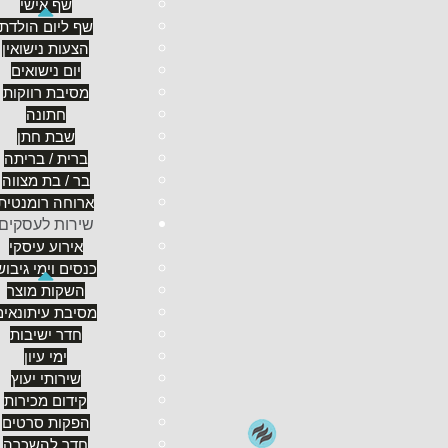
שף אישי
שפועל היטב על נפש רומנטית ורגשנית. לפעמים צריך או
שף ליום הולדת
הצעות נישואין
יום נישואים
מסיבת רווקות
חתונה
שבת חתן
ברית / בריתה
בר / בת מצווה
ארוחה רומנטית
שירות לעסקים
אירוע עיסקי
עיצוב
אין עוררין על כך שמסעדה קטנה עם קירות ורצפ
כנסים וימי גיבוש
מסעדת ענק במבנה הייטקי באזור תעשיה. צבעים חמים ונ
השקות מוצר
ואור נרות - תמיד עושים את העבודה. אך היזהרו מאפלו
מסיבת עיתונאים
תתביישו לבקש להגביר את התאורה.
חדר ישיבות
ימי עיון
התלבשו היטב
ובהתאמה למזג האויר. שוכני ההרים בהג
שירותי יעוץ
בשכבות. כיוון שלהיסחב ולהוריד שכבות קל יותר מאשר ל
קידום מכירות
באוטו איזה סוודר קל או מעיל דק (כמו בעונות מעבר). 
הפקות סרטים
חדר להשכרה