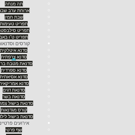
תה מנחה
ארוחת ערב שבת
שבת חמין
תפריט טעימות
תפריט סילבסטר
תפריט ט"ו באב
השף - ארז שטרן הוא באמת הפיתרון האולטימיטיבי 
קורסים וסדנאו
המלצות של השף ארז שטרן לדברים שהופכים ארוחה זוגי
סדנא איטלקית
סדנא צרפתית
ראשית
, בואו במצב רוח
רומנטי
... כמו בשיר של בארי 
סדנאת מטבח ברי
שאם אתם במצב רוח רומנטי, כמעט כל לוקיישן ואכסניה 
סדנא ספרדית
מוסיקה טובה ושרות מפנק יתאים יותר מאשר שוק מחנה 
סדנא אסיאתית
המדבר יכול להיות רומנטי. לכן זה מאוד תלוי בזוג, בזוגי
סדנא אמריקאית
לעומת זאת - על צד השלילה: גם המסעדה הרומנטית בי
סדנאת דגים
את העבודה בהצלת המצב-אם הזוגיות שלכם בדיוק בת
סדנאת בשר
לצעירים האורבנים של היום יש דרישות גבוהות. ולכן היו
סדנאת בישול צמחו
יש מי שיגידו שרק
שף פרטי
בתל אביב כמרכז אורבני וק
קורס מגדנאות
לתל אביב רבתי. רמת גן מבחינתם, לא יכולה להיות רומ
סדנאת בישול לילד
למרבה הצער אין בארץ מסעדות רומנטיות טובות על הים
אירועים פרטיים
כן יש לנו פה? יש מעט מאוד מקומות לאירועים קטנים ויי
שף פרטי
שמקפיד על בחירת מיקום ועל עיצוב מושלם לרומנטיקני