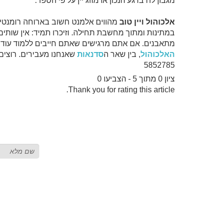
מגבון לח ברגע הנכון או מוזג יין על פי הספר.
אלכוהול ויין טוב
מהווים אלמנט חשוב בארוחה רומנטית.
במתינות ומתוך מחשבת תחילה. וזיכרו תמיד: אין שותים
מתאבנים. אם אתם מרגישים שאתם חייבים ללמוד עוד ע
האלכוהול
, בין שאר ה
סדנאות
5852785
ציון 0 מתוך 5 - הצביעו 0
Thank you for rating this article.