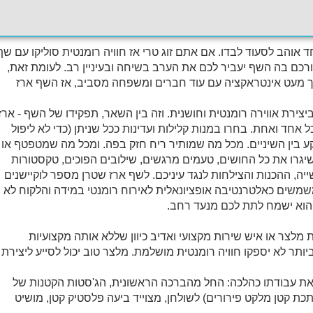
איזה ז'קט מהודר. רוצים כמה טיפים לתיחזוק הפנים? קבלו מאיתנו
חושבים להציע לבחורה
חד אוהב לסעוד לבדו. אם אתם זוג טרי אז חוויה רומנטית סוליקו עם שף
ורכם בה השף יעביר לכם את הערב בשיחה ובעיניין רב. לעומת זאת,
יך מעט אינטראקציה עם עוד חברים ומשפחה מסביב, אז השף ארז
ירת אווירה רומנטית וחושנית. וזה בין השאר, תפקידו של השף - ארז
 אחד ואחת. בחרו במנות קלילות ועדינות ככל שניתן (כדי לא ליפול
 בין השיניים. מכל מה שמותיר ריח חזק בפה. ומכל מה שמטפטף או
יגרו את כל החושים, טעמים מרגשים, שילובים הפוכים, טקסטורות
יה, ההכנות והצילחות לנגד עיניכם. לשף ארז שטרן מספר לוקיישנים
משמשים כאלטרנטיבה אופציונאלית לאירוח רומנטי במידה והלקוח לא
 והוא ישמח לתת לכם מנעד רחב.
 מלצר או איש שירות מקצועי ואדיב כיוון שללא אותה מקצועיות
תר לא יספקו חוויה רומנטית מושלמת. מלצר טוב יכול לסייע ליצירת
ע את עבודתו כהלכה: החל מהברכה הראשונית, הג'סטות הקטנות של
ת קטן מלקט פירורים) לשולחן, מצוייד ביעה פלסטיק קטן, מושיט