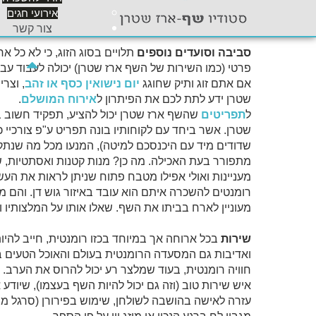
מכופתרת ומגוהצת. אם אתם בקטע ובעלי טעם-אז הוסיפו 
אירועי חגים
את ההמלצות החמות ל
טיפוח הפנים
לפני שאתם בכלל 
צור קשר
סביבה וסועדים נוספים
תלויים בסוג הזוג, כי לא כל א
פרטי (כמו השירות של השף ארז שטרן) יכולה לעבוד עב
אם אתם זוג ותיק שחוגג
יום נישואין כסף או זהב
, וצר
שטרן ידע לתת לכם את הפיתרון ל
אירוח המושלם
.
ל
תפריטים
שהשף ארז שטרן יכול להציע, תפקיד חשוב ביצ
שטרן. אשר ביחד עם לקוחותיו בונה תפריט ע"פ צורכיי כל
שדודים מיד עם היכנסכם למיטה), המנעו מכל מה שנתקע
מתפורר בעת האכילה. מה כן? מנות קטנות ואסתטיות, ש
מעניינות ואולי אפילו מטבח פתוח שניתן לראות את העשי
רומנטים להשכרה איתם הוא עובד באיזור גוש דן. והם 
מעוניין לארח בביתו את השף. שאלו אותו על המלצותיו
שירות
בכל ארוחה אך במיוחד בכזו רומנטית, חייב להיות
ואדיבות גם המסעדה הרומנטית בעולם והאוכל הטעים ביו
חוויה רומנטית, בעוד שמלצר רע יכול להרוס את הערב.
איש שירות טוב (וזה גם יכול להיות השף בעצמו), שיוד
עזרה לאישה בהושבה לשולחן, שימוש בפירורן (סרגל מתכ