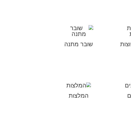
צות
שובר מתנה
ם
המלצות