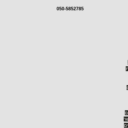
050-5852785
ת
ארוחה רומנטית
ת
ונס (כאן הבאנו לכם את שירו בגירסה של מייקל בובלה) "קורה משה
ם
ר
ים