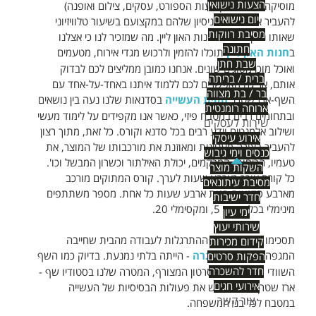
הצעות נישואין
מוסיקה ובידור, מקצועות הספורט, עסקים, צילום ואופנה)
יום נישואים
להעביר את הידע והניסיון שלהם במקצועם בשיעור טלוויזיוני
מסיבת רווקות
שאותו ניתן לרכוש בחנות האון ליין. מה שמזכיר לנו כי אצלנו
חתונה
ב
חנות האון ליין
תוכלו להזמין ולרכוש מגדי אירוח, מטעמים
שבת חתן
ואוכל מוכן מסוגים שונים. אנחנו כמובן ממליצים לכם לבדוק
ברית / בריתה
אותם, אך גם מאפשרים לכם ללמוד איתנו באחד-על-אחד עם
בר / בת מצווה
השף-ארז שטרן.
חווית העשייה
בסדנאות שלנו נעה בין נושאים
ארוחה רומנטית
ובתחומים רבים במטבח פיזי, כאשר אנו מקפידים על לימוד מעשי
שירות לעסקים
ושילוב אלמנטים וידע רבים בכל סדנא וקורס. כל זאת, מתוך רצון
אירוע עיסקי
להעביר בצורה מעניינית ומאוזנת את מורכבותו של המוצר, את
כנסים וימי גיבוש
טעמיו, הריחות, המרקמים, יכולת האילתור וכשרון המבשל וכו'.
השקות מוצר
כל קורס אורך כארבע שעות לערך. קורס המתוקים מורכב
מסיבת עיתונאים
מארבע סדנאות בנות ארבע שעות כל אחת. מספר משתתפים
חדר ישיבות
מינימלי בכל סדנה 5, ומקסימלי 20.
ימי עיון
שירותי יעוץ
תסכימו איתנו שאחרי ההתרגלות לעבודה מהבית שחייבה
קידום מכירות
המגפה, ה
חזרה לשיגרה
- הייתה בלתי נמנעת. בדיוק כמו השף
הפקות סרטים
חדר להשכרה
השוודי מהחבובות בסרטון המצורף, המטרה שלנו בסטודיו שף -
אירועי חגים
ארז שטרן היא להנגיש את פעולות הבסיסיות של העשייה
צור קשר
במטבח לכל בני המשפחה.