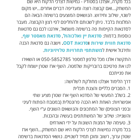
בכל מקרה, אצלנו בסטודיו - גמישות לצרכי הלקוח היא שם
המשחק...ואם קבוצה רוצה ומעדיפה דברים אחרים...יש מקום
לשנוי, שילוב וחידוש. הנושאים המוצעים ברשימה הבאה הם
המלצות בלבד. ניתן לשנותם ולהחליפם לפי רצון הקבוצה. מעבר
לסדנאות הקיימות פה ברשימה משמאל, אירגנו לכם גם סדנאות
נוספות בדמות:
סדנאת יין ואלכוהול
,
סדנאת מאסטר שף
,
סדנאת חווית שירות
ו
סדנאת ODT
.
וישנה גם סדנאת הכנה
ותירגול אישית ל
משתתפי תחרויות טלויזיוניות
.
התקשרו אלנו מכל טלפון למספר 050-5852785 או השאירו
לנו את פרטיכם ברובריקות שלמטה. השף ארז שטרן ישמח לקבל
את פנייתכם
דרך הלימוד אצלנו מחולקת לשלושה:
1. הסברים כלליים והצגת תכלית
2. בשלב המעשי של הסדנא השף ארז שטרן מציע שתי
אפשרויות: האחת היא הכנה פרונטלית (במטבח הפתוח לעיני
ובפני הצופים) של המתכונים והנושאים השונים ע"י השף.
והשנייה: שילוב של המשתתפים בעשיה ובהכנות.
3. טעימה של המנות השונות על ידי האורחים
בכל מקרה גמישות לצרכי הלקוח היא שם המשחק...השף ארז
שטרן ערוך, רשוב ומוכן תמיד לשנויים. נושאי הסדנאות ברשימה