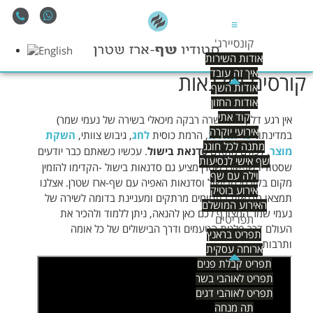
≡
קונסיירג'
אודות השירות
איך זה עובד
קורסים וסדנאות
אודות השף
אודות החזון
קוד אתי
אין רגע דל (כמו ששרה רבקה מיכאלי בשירה של נעמי שמר)
אירועי יוקרה
במדינתו.
ימי הולדת
, הרמת כוסית
לחג
, גיבוש צוותי,
השקת
מתנה לכל חוגג
מוצר
. לכולם מתאים
סדנאת בישול
. עכשיו כשאתם כבר יודעים
שף אישי לנסיעות
שסטודיו שף-ארז שטרן מציע גם סדנאות בישול -הקדימו להזמין
וילה עם שף
מקום בקורסי הבישול וסדנאות האפיה עם שף-ארז שטרן. אצלנו
אירוע בוטיק
תמצאו סדנאות בתחומים מרתקים ומעניינת בדומה לשירה של
האירוע המושלם
נעמי שמר המצורף לכם כאן להנאה, ניתן ללמוד ולהכיר את
תפריטים
העולם דרך פלטת הטעמים ודרך הבישולים של כל אומה
תפריט בראנץ
ותרבות.
ארוחה עסקית
תפריט קבלת פנים
תפריט לאוהבי בשר
תפריט לאוהבי דגים
תה מנחה