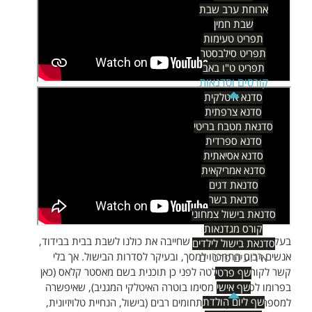
ארוחת ערב שבת
שבת חמין
תפריט טעימות
תפריט סילבסטר
תפריט ט"ו באב
קורסים וסדנאות
סדנא איטלקית
סדנא צרפתית
סדנאת מטבח בריטי
סדנא ספרדית
סדנא אסיאתית
סדנא אמריקאית
סדנאת דגים
סדנאת בשר
סדנאת בישול צמחוני
קורס מגדנאות
בעקבות מגיפת הקורונה שחייבה את כולנו לשבת בבית בבידוד,
סדנאת בישול לילדים
אנשים רבים התמכרו למסך, ובעיקר לסדרות הבישול. אך בלי
אירועים פרטיים
קשר לקורונה, הוקלטה לפני כן תוכנית בשם מאסטר קלאס (כאן
שף פרטי
בפרומו לסדרה עם מסימו בוטרה האיטלקי המגניב), שאיפשרה
שף אישי
שף ליום הולדת
למספר בעלי מקצוע בתחומים רבים (בישול, הנחיית טלויזיונית,