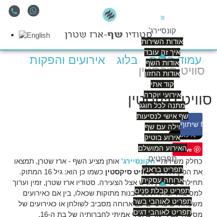
≡
קונסיירג'
אודות השירות
איך זה עובד
עמוד הבית
בלוג
אירועים והפקות
אודות השף
סוויט סיקסטין
אודות החזון
קוד אתי
אירועי יוקרה
סוויט סיקסטין
מתנה לכל חוגג
שף אישי לנסיעות
f
שיתוף
וילה עם שף
אירוע בוטיק
האירוע המושלם
Save
תפריטים
כחלק משירותיי
הקונסיירג'
אותן מציע השף - ארז שטרן, תמצאו
תפריט בראנץ
את הפקת אירועי
סוויט סיקסטין
כשמו כן הוא: גיל 16 המתוק.
ארוחה עסקית
תחילתו של עידן חדש אצל הצעירה. סטודיו ארז שטרן, זמין וערוך
תפריט קבלת פנים
למסיבות יומולדת 16 לבנות מתוקות שכאלו, בין אם כאירועים
תפריט לאוהבי בשר
משפחתיים פרטיים עם ארוחה מסביב לשולחן או כאירועים של
תפריט לאוהבי דגים
מסיבה עם ריקודים וכיף אמיתי לחברותיה של בת ה-16.