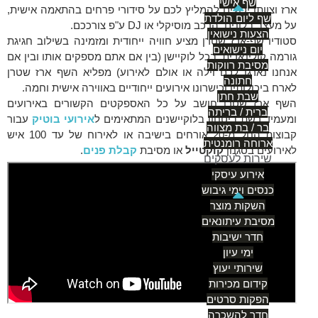
שף אישי
ארז וצוותו יכולים להמליץ לכם על סידורי פרחים בהתאמה אישית,
שף ליום הולדת
על מעצב בלונים, הרכב מוסיקלי או DJ ע"פ צורככם.
הצעות נישואין
סטודיו שף-ארז שטרן מציע חוויה ייחודית ומזמינה בשילוב חגיגת
יום נישואים
גורמה קולינארית. בכל לוקיישן (בין אם אתם מספקים אותו ובין אם
מסיבת רווקות
אנחנו נארגן לכם וילה או אולם לאירוע) מפליא השף ארז שטרן
חתונה
לארח ביכולותיו וכישרונו אירועים ייחודיים באווירה אישית וחמה.
שבת חתן
השף ארז שטרן חושב על כל האספקטים הקשורים באירועים
ברית / בריתה
ומעמיד רשת ביטחון בלוקיישנים המתאימים ל
אירועי בוטיק
עבור
בר / בת מצווה
קבוצות החל מ-20 אורחים בישיבה או לאירוח של עד 100 איש
ארוחה רומנטית
לאירועים בסגנון
קוקטייל
או מסיבת
קבלת פנים
.
שירות לעסקים
אירוע עיסקי
כנסים וימי גיבוש
השקות מוצר
מסיבת עיתונאים
חדר ישיבות
ימי עיון
שירותי יעוץ
קידום מכירות
הפקות סרטים
חדר להשכרה