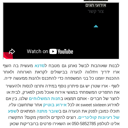
אירועי חגים
צור קשר
לבנות שאוהבות לבשל נארגן גם מטבח ל
סדנא
מעשית בה השף
ארז ידריך ויתלווה לנערה בבישולים לקראת הארוחה ולאחר
ההכנות יוזמנו כל בני המשפחה כדי להתכנס ולהנות ממעשה ידיה.
לשף - ארז שטרן יש גם פיתרון נוסף במידה ותרצו לנסות ולהעשיר
את התפריט המשפחתי במגשי אירוח ואוכל מוכן לפארק, לבית או
לחצר של חברים - אותם תמצאו ב
חנות המשלוחים
שלנו, בין אם
לאירוע sweet sixteen או לכל
אירוע בוטיק
אחר שתחשבו עליו.
תוכלו כמובן לפנק את הנערה גם ב
שובר מתנה
המתאים ל
שפע
של רעיונות קולינריים
. רוצים להקדים ולהזמין מקום? התקשרו
אלינו לטלפון 050-5852785 או השאירו פרטים ברובריקות שכאן