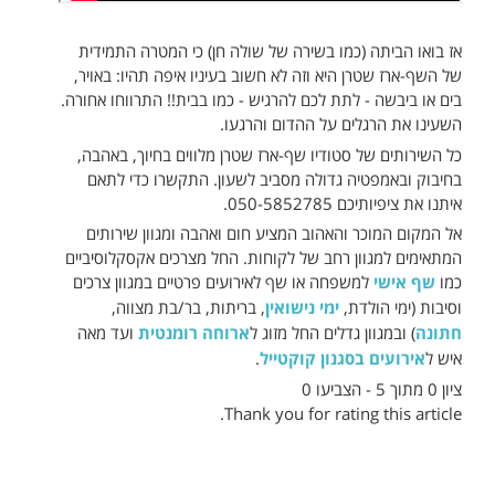
אז בואו הביתה (כמו בשירה של שולה חן) כי המטרה התמידית
של השף-ארז שטרן היא וזה לא חשוב בעיניו איפה תהיו: באויר,
בים או ביבשה - לתת לכם להרגיש - כמו בבית!! התרווחו אחורה.
השעינו את הרגלים על ההדום והרגעו.
כל השירותים של סטודיו שף-ארז שטרן מלווים בחיוך, באהבה,
בחיבוק ובאמפטיה גדולה מסביב לשעון. התקשרו כדי לתאם
איתנו את ציפיותיכם 050-5852785.
אל המקום המוכר והאהוב המציע חום ואהבה ומגוון שירותים
המתאימים למגוון רחב של לקוחות. החל מצרכים אקסקלוסיביים
כמו
שף אישי
למשפחה או שף לאירועים פרטיים במגוון צרכים
וסיבות (ימי הולדת,
ימי נישואין
, בריתות, בר/בת מצווה,
חתונה
) ובמגוון גדלים החל מזוג ל
ארוחה רומנטית
ועד מאה
איש ל
אירועים בסגנון קוקטייל
.
ציון 0 מתוך 5 - הצביעו 0
Thank you for rating this article.