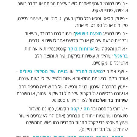
• רוצים להזמין מאמן/מאמנת כושר אליכם הביתה או בחדר כושר
אינטימי, פרטי ושקט.
• פינוקי מסאג' וספא בכל חלקי הארץ. טיפולי יופי, שיעורי צלילה,
סקי מים או כל ספורט ימי אחר.
• רוצים להציע
הצעת נישואין
? נעזור לכם בבחירה, בעיצוב
ובקניית טבעת אירוסין או כל תכשיט אחר לנשים או גברים.
• אירגון והפקה של
ארוחות בוקר
קונטיננטליות או ארוחות
בראנץ'
ישראליות עשירות בירקות, פירות ומוצרי חלב
ארטיזנליים ומקומיים.
• שף צמוד ל
נסיעות לחו"ל
או
בנייה של מסלולי טיולים
-
אותם תקחו כרשימת המלצות אישיות ולטייל על פי ראות עינכם.
• יעוץ בהרכבה, אירגון, בנייה ורכישה של בר שתייה חריפה רחב
או עזרה ברכישה של בקבוק אלכוהול נחשק או אהוב, או השכרת
שירותי בר ואלכוהול
לצורך אירוע ספציפי.
• שירותי בריסטה ובר
תה
/
קפה
מקצועי, כמו גם משלוחי
סיגארים ושמפניות ייחודיים ונבחרים (אתם הרי לא צריכים אישור
ויעוץ משפטי כדי לקבל מתנות מחברים כמו ראש הממשלה
שהתלונן על תפירת תיקים).