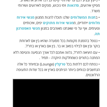
• נייעץ ונציע לכם על שירותיי קייטרינג לכל אירוע או מאורע.
מפיקי אירועים,
סדנאות
וימי גיבוש, ספקים לאירועים ושירותי
משרד.
• ב
חנות המשלוחים
שלנו תוכלו להנות ממגוון
מגשי אירוח
מלוחים
ייחודיים, מ
מגשי אירוח מתוקים
יפים, איכותיים
וטעימים. אף על פי שאנחנו מאוהבים במגוון
מגשי האפטרנון
תה
.
• נטפל בהזמנת מקומות בכל מסעדה שהיא בין אם לארוחת
בוקר ובין אם לבילוי בפאב או בר. בין אם בארץ או בחו"ל.
• עם היציאה לחו"ל, נלווה אתכם לכל אורך הנסיעה והטיסה ללא
המתנה בתורים כשמחלקות היוקרה - תמיד .
• נפתח לכם דלתות בכל
טרקלין
(Lounge) ובמיוחד כל אלה
הנחשבים כנוחים ביותר הניתנים בארץ או בכל שדות התעופה
הרלוונטים.