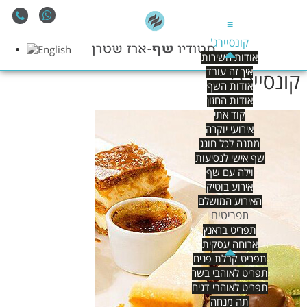
≡
קונסיירג'
אודות השירות
איך זה עובד
קונסיירג'
אודות השף
אודות החזון
קוד אתי
אירועי יוקרה
מתנה לכל חוגג
שף אישי לנסיעות
וילה עם שף
אירוע בוטיק
האירוע המושלם
תפריטים
תפריט בראנץ
ארוחה עסקית
תפריט קבלת פנים
תפריט לאוהבי בשר
תפריט לאוהבי דגים
תה מנחה