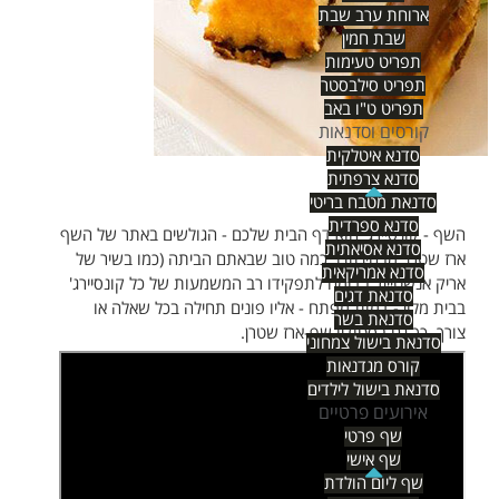
ארוחת ערב שבת
שבת חמין
תפריט טעימות
תפריט סילבסטר
תפריט ט"ו באב
קורסים וסדנאות
סדנא איטלקית
סדנא צרפתית
סדנאת מטבח בריטי
סדנא ספרדית
השף - קונסיירג' הוא דף הבית שלכם - הגולשים באתר של השף
סדנא אסיאתית
ארז שטרן. מבחינתנו: כמה טוב שבאתם הביתה (כמו בשיר של
סדנא אמריקאית
אריק אנשטיין). בדומה לתפקידו רב המשמעות של כל קונסיירג'
סדנאת דגים
בבית מלון - דמות מפתח - אליו פונים תחילה בכל שאלה או
סדנאת בשר
צורך, כך גם בסטודיו שף-ארז שטרן.
סדנאת בישול צמחוני
קורס מגדנאות
סדנאת בישול לילדים
אירועים פרטיים
שף פרטי
שף אישי
שף ליום הולדת