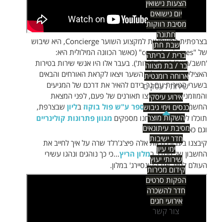
הצעות נישואין
יום נישואים
מסיבת רווקות
חתונה
בצרפתית המשמעות למקצוע השוער Concierge, היא שיבוש
שבת חתן
של "compte cierges" (כאשר הכוונה המילולית היא:
ברית / בריתה
'חשב/רשם/רושם הנרות'). בעבר אלו היו אנשי שירות בטירות
בר / בת מצווה
האצילים שהמתינו ליד השער ויצאו לקראת האורחים והבאים
ארוחה רומנטית
בשערי הטירות עם נר בידם להאיר את דרכם של המגיעים
שירות לעסקים
והמוזמנים. או אם תרצו תאורנים של פעם, לפני המצאת
אירוע עיסקי
החשמל. כבוגר
בית הספר ע"ש פול בוקוז
ב
ליון
שבצרפת,
כנסים וימי גיבוש
השקות מוצר
תוכלו לשים לב כי אנחנו מספקים
מגוון פתרונות קולינריים
מסיבת עיתונאים
וגם כאלה שאינם.
חדר ישיבות
קיבצנו בעבורכם את אלה פיצ'ג'רלד שרה על איך לחייב את
ימי עיון
החשבון של החדר ב
מלון הריץ
...כי כך נוהגים ונהגו עשירי
שירותי יעוץ
העולם לחייב את הקונסיירג' במלון.
קידום מכירות
הפקות סרטים
חדר להשכרה
אירועי חגים
צור קשר