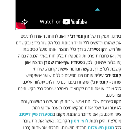
בימינו, תפקידו של
הקונסיירג'
לדאוג לרווחת האורח להנעים
את שהותו ולהשיט ללקוח יד מכוונת בכל הקשור בידע ובקשרים
של איש ה
קונסיירג'
. בדרך כלל תמצאו אותו פועל סביב בתי
מלון או כחברות פרטיות המטפלות בלקוחות בעלי הכנסה גבוה
(או בלעז HNW). לכן, ב
סטודיו שף-ארז שטרן
תמצאו אוזן
קשבת לכל צורך, בקשה וגחמה אישית קרובה. שירותי
קונסיירג'
עילית אותם אנו מציעים כוללים שוער אישי (איש
שרות -
קונסיירג'
) שיפתח בעבורכם כל דלת. ייתלווה אליכם
לכל צורך. או אם תרצו לקרוא לו באטלר שיטפל בכל בקשותיכם
וצורכיכם.
הקונסיירג'ים שלנו הם אנשי שירות מן המעלה הראשונה, והם
לא ינוחו עד שכל אחת מבקשותיכם תיענה על פי רמת
ציפיותיכם. בין אם מדובר בהזמנת מקום ב
מסעדת פיין דיינינג
מומלצת, היכן חנות
לואי ויטון
הקרובה, כאשר את התשובה
לכל
מגוון השאלות
הבלתי מושגות, והבלתי אפשריות (כמו