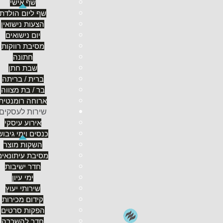
שף אישי
במלון שממוקם קרוב לטיילת תיירותית או מרכזי מסחר.
שף ליום הולדת
שממוקם ממש על שפת הים או בסמוך לאטרקציה הרלוונ
הצעות נישואין
לאטרקציות אדפטטיביות וגם למסעדות או דוכני אוכל המ
יום נישואים
התמקדות בחוויה ובכיף שבחופשה.
מסיבת רווקות
חתונה
שבת חתן
ברית / בריתה
בר / בת מצווה
ארוחה רומנטית
שירות לעסקים
אירוע עיסקי
כנסים וימי גיבוש
השקות מוצר
מסיבת עיתונאים
אופי וסגנון החופשה משליך על סוג מלון
חדר ישיבות
סגנון האירוח במקום הלינה בו תשהו תלוי במהות החופשה
ימי עיון
אפי-הומוריסטי כמו במוסיקה של הסרט גראנד בודפסט ה
שירותי יעוץ
של
רלה ושאטו
, או ב
מלון המלך דוד
בירושלים. אלו בת
קידום מכירות
מלונות שכאלה מתאימים לאווירה רצינית ובוגרת, רמת 
הפקות סרטים
ודגש יושם על העיצוב ועל רמת הגימור של מתקני המלון. 
חדר להשכרה