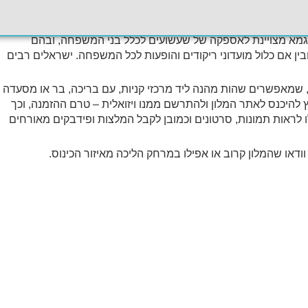
 ילדים
, כדאי לבחור במלון שמספק אטרקציות כאלה הכלולים במלון
דוגמא מצויינת לאספקה של שעשועים לכלל בני המשפחה, ובהם
ובין אם כלול מועדוני ריקודים והופעות לכל המשפחה. ישראלים רבים
, שמאפשרים שהות מהנה ליד מרכזי קניות, עם בריכה, בר או מסעדה
ץ להיכנס לאתר המלון ולהתרשם ממנו ויזואלית – טרם ההזמנה, וכך
 לראות תמונות, סרטונים וכמובן לקבל המלצות ופידבקים מאורחים
 וודאו שהמלון קרוב או אפילו במרחק הליכה מאיזור הכינוס.