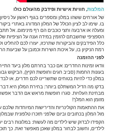
המלצות
, חוויות אישיות ופידבק מהעולם כולו
של אורחים ששהו במלון ומספרים בגוף ראשון על ניסיו
בו. שימו לב לציון הכולל של המלון המדורג באתרי ביקורת
ומעלה או ארבעה וחצי כוכבים הם רף מינימום. אל תתביי
הספציפי שחשבתם להזמין במידה וענה על הציפיות של 
כלל הפידבקים והביקורות שתרכזו, יעזרו לכם להחליט ול
רמת הניקיון בו, על איכות השירות וכמובן על שביעות הרצ
לפני ההזמנה
וודאו זמינות החדרים: אם כבר בחרתם מלון ביעד התיירו
בעונות החמות (סביב חגים וחופשת הקיץ), הביקוש גבו
במלון כדי להיות בטוחים שתשריינו לכם חדרים, או לבדו
בדקו מה הדיל המשתלם ביותר: בחירת המלון היא דבר 
מבחינת העלויות. סגרו חופשות מראש אם הדבר אפשרי
מזומן הוא המלך!
את ההתאמות הקולינריות והדירישות המיוחדות שלכם עשו
מול המלון בכתובים וביום שלפני תזכרו טלפונית שבמלון 
הקפידו לבדוק שיש לילדים מה לעשות: במלונות רבים יש
לילדים, וחשוב לבחור במלון שאכן מאפשר זאת. כך תו