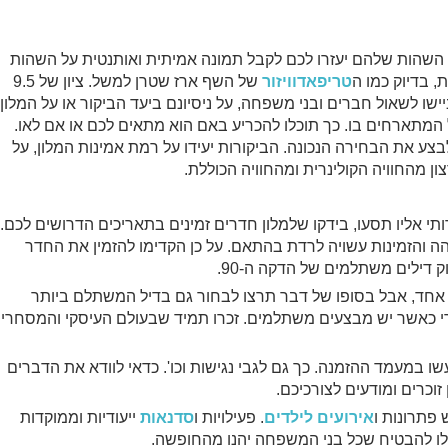
ן השהות שלהם יעזרו לכם לקבל תמונה אמיתית ואותנטית על השהות
, בדיוק כמו ה
טריפאדוויזור
של השף ארז שטרן למשל. ציון של 9.5
שו לשאול חברים ובני משפחה, על ניסיונם ביעד הביקור או על המלון
המתארחים בו. כך תוכלו להכריע באם הוא מתאים לכם או אם לאו.
בצע את הבחירה הנכונה. הביקורות יעידו על רמת אמינות המלון, על
ון מהחוויה הקולינרית ומהחוויה הכוללת.
תי אליו תסעו, בידקו שלמלון חדרים זמינים בתאריכים הדרושים לכם.
הה והזמינות עשויה לרדת בהתאם. על כן הקדימו להזמין את החדר
ק דילים משתלמים של הדקה ה-90.
אחד, אבל בסופו של דבר תרצו לבחור גם בדיל המשתלם ביותר
 כאשר יש מבצעים משתלמים. זכרו תמיד שבעולם העיסקי והמסחרי:
 במעמד ההזמנה. כך גם לגבי נגישות וכו'. כדאי לוודא את הדברים
זוכרים ומודעים לצורכיכם.
 פתרונות ו
אירועים לילדים
. פעילויות ו
סדנאות
ייעודיות וממוקדות
כלו להבטיח שכל בני המשפחה יהנו מהחופשה.