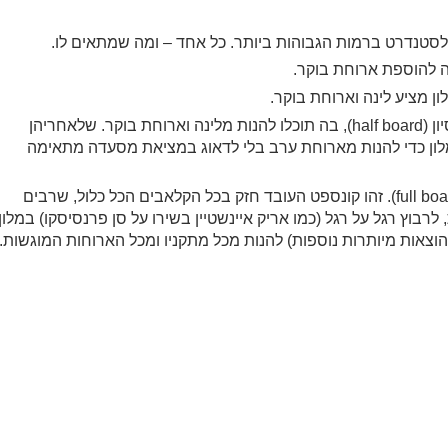
לסטנדרט ברמות הגבוהות ביותר. כל אחד – ומה שמתאים לו.
ה להוספת ארוחת בוקר.
כאופצייה שלישית תמצאו את האירוח על בסיס חצי פנסיון (half board), בה תוכלו להנות מלינה וארוחת בוקר. שלאחריהן
מלון כדי להנות מארוחת ערב בלי לדאוג במציאת מסעדה מתאימה
האפשרות האחרונה והכוללת ביותר היא פנסיון מלא (full board). זהו קונספט העובד חזק בכל הקלאבים הכל כלול, שרבים
וץ רגל על רגל (כמו אריק איינשטיין בשירו על סן פרנסיסקו) במלון
צאות מיותרות נוספות) להנות מכל מתקניו ומכל הארוחות המוגשות.