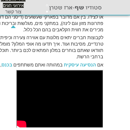
והדגש יהיה על
חווית שירות
.
אירועי חגים
אם אתם מחפשים מלון שיתאים ל
חופשה משפחתית עם
צור קשר
או לצידו. בין אם מדובר בפארקי שעשועים (דיסני הם 
פתרונות מזון וגם לינה), במתקני מים, מגלשות ובריכות 
מכירים את חווית הקלאבים בהם הכל כלול.
לקבוצות חברים יתאים מלונות עם אווירה צעירה וכיפית
טרנדיים, מסיבות ועוד. איך תדעו מה אופי המלון? מומל
תוודאו שאתם בוחרים במלון המתאים לכם ביותר. תוכלו
ברחבי הרשת.
אם
הנסיעה עיסקית
במהותה ואתם משתתפים
בכנס
,