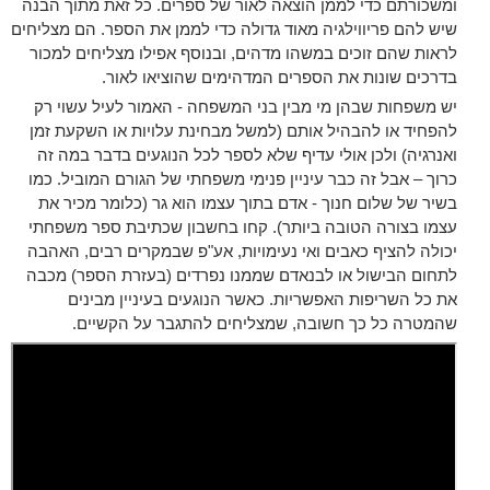
ומשכורתם כדי לממן הוצאה לאור של ספרים. כל זאת מתוך הבנה
שיש להם פריווילגיה מאוד גדולה כדי לממן את הספר. הם מצליחים
לראות שהם זוכים במשהו מדהים, ובנוסף אפילו מצליחים למכור
בדרכים שונות את הספרים המדהימים שהוציאו לאור.
יש משפחות שבהן מי מבין בני המשפחה - האמור לעיל עשוי רק
להפחיד או להבהיל אותם (למשל מבחינת עלויות או השקעת זמן
ואנרגיה) ולכן אולי עדיף שלא לספר לכל הנוגעים בדבר במה זה
כרוך – אבל זה כבר עיניין פנימי משפחתי של הגורם המוביל. כמו
בשיר של שלום חנוך - אדם בתוך עצמו הוא גר (כלומר מכיר את
עצמו בצורה הטובה ביותר). קחו בחשבון שכתיבת ספר משפחתי
יכולה להציף כאבים ואי נעימויות, אע"פ שבמקרים רבים, האהבה
לתחום הבישול או לבנאדם שממנו נפרדים (בעזרת הספר) מכבה
את כל השריפות האפשריות. כאשר הנוגעים בעיניין מבינים
שהמטרה כל כך חשובה, שמצליחים להתגבר על הקשיים.