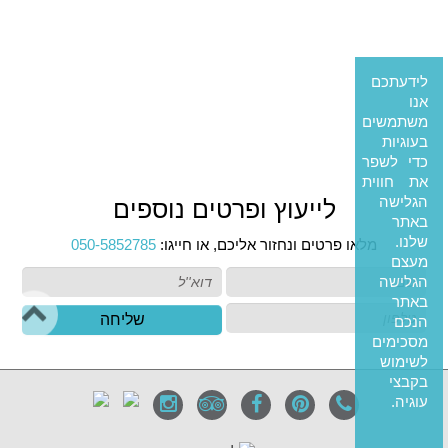
לידעתכם
אנו
משתמשים
בעוגיות
כדי לשפר
את חווית
הגלישה
לייעוץ ופרטים נוספים
באתר
שלנו.
מלאו פרטים ונחזור אליכם, או חייגו:
050-5852785
מעצם
הגלישה
באתר
שליחה
הנכם
מסכימים
לשימוש
בקבצי
עוגיה.