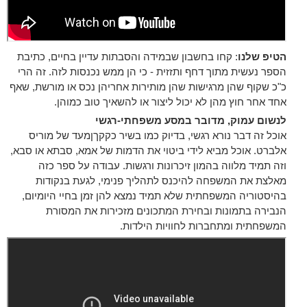
הטיפ שלנו
: קחו בחשבון שבמידה והסבתות עדיין בחיים, כתיבת
הספר נעשית מתוך דחף ותזזית - כי הן ממש נכנסות לזה. זה הרי
כ"כ שקוף שהן מרגישות שהן מותירות אחריהן נכס או מורשת, שאף
אחד אחר חוץ מהן לא יכול ליצור או להשאיך טוב כמוהן.
לנשום עמוק, מדובר במסע משפחתי-רגשי
אוכל זה דבר נורא רגשי, בדיוק כמו בשיר כקקךןמעד של מוריס
אלברט. אוכל מביא לידי ביטוי את הדמות של אמא, סבתא או סבא,
וזה תמיד מלווה בהמון זיכרונות ורגשות. עבודה על ספר כזה
מאלצת את המשפחה להיכנס לתהליך פנימי, לגעת בנקודות
בהיסטוריה המשפחתית שלא תמיד נמצא להן זמן בחיי היומיום,
הנבירה בתמונות ובחירת המתכונים מזכירות את המסורת
המשפחתית ומתחברות לחוויות הילדות.