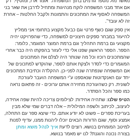
מאשר מול מספר גורמים בתוך המשפחה." אומר ארז, ומוסיף: "רק
אם אחד מבני המשפחה לוקח מנהיגות ומתחיל לדרבן את שאר בני
המשפחה לאסוף את המתכונים והתמונות ולקבל החלטות – אחרת
זה לא עובד".
אין ספק שגם כשף פרטי וגם כבעל מקצוע בתחומי אני ממליץ
להיעזר במבחר ספקים חיצוניים למשפחה, כדי שהפרויקט יהיה
מקצועי גם ברמת התהליך וגם ברמת המוצר המוגמר, כלומר:
הספר. הספר הראשון שפנו אלי כדי לעזור בהפקתו היה כבר אחרי
שהמתכונים רוכזו וכל מה שנותר היה לצלם את המתכונים
המוגמרים כדי לסדר ולצקת אותם לספר, שהוקדש למתכונים של
אם המשפחה שנפתרה שנה לפני-כן. ההקלדה וכתיבת המתכונים
יחד עם האנקדוטות שנאספנו ע"י המשפחה הועבר לעורכת
לשונית. רק כשהעורכת מחזירה אותם ערוכים - זה פתאום נראה
כמו ספר והכל הסתדר.
הטיפ שלנו
: שתהיה אחידות: לצילומים צריכה להיות שפה אחידה,
לעיצוב, לכיתוב ולשפה המילולית – אלה דברים שמי שלא מבין
בעריכת ספרים – פשוט לא יודע אותם. כדי שיצא ספר עם התחלה,
אמצע וסוף, שגם הדורות הבאים יוכלו ליהנות ממנו, עדיף לפנות
למיטב המומחים בנושא. רוצים לדעת
איך לנהל משא ומתן
בצורה נכונה והוגנת? לנו יש מאמר בנושא.