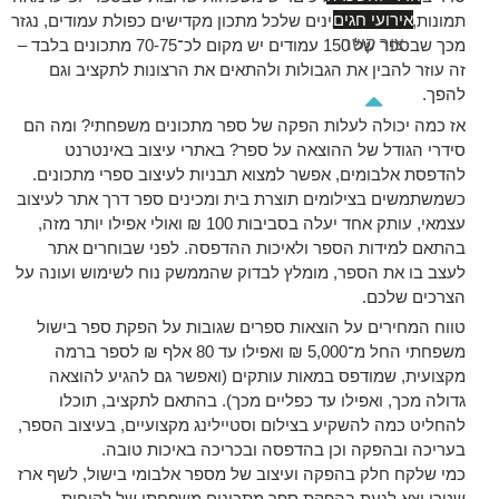
אירועי חגים
תמונות, אבל כשמבינים שלכל מתכון מקדישים כפולת עמודים, נגזר
צור קשר
מכך שבספר של 150 עמודים יש מקום לכ־70-75 מתכונים בלבד –
זה עוזר להבין את הגבולות ולהתאים את הרצונות לתקציב וגם
להפך.
אז כמה יכולה לעלות הפקה של ספר מתכונים משפחתי? ומה הם
סידרי הגודל של ההוצאה על ספר? באתרי עיצוב באינטרנט
להדפסת אלבומים, אפשר למצוא תבניות לעיצוב ספרי מתכונים.
כשמשתמשים בצילומים תוצרת בית ומכינים ספר דרך אתר לעיצוב
עצמאי, עותק אחד יעלה בסביבות 100 ₪ ואולי אפילו יותר מזה,
בהתאם למידות הספר ולאיכות ההדפסה. לפני שבוחרים אתר
לעצב בו את הספר, מומלץ לבדוק שהממשק נוח לשימוש ועונה על
הצרכים שלכם.
טווח המחירים על הוצאות ספרים שגובות על הפקת ספר בישול
משפחתי החל מ־5,000 ₪ ואפילו עד 80 אלף ₪ לספר ברמה
מקצועית, שמודפס במאות עותקים (ואפשר גם להגיע להוצאה
גדולה מכך, ואפילו עד כפליים מכך). בהתאם לתקציב, תוכלו
להחליט כמה להשקיע בצילום וסטיילינג מקצועיים, בעיצוב הספר,
בעריכה ובהפקה וכן בהדפסה ובכריכה באיכות טובה.
כמי שלקח חלק בהפקה ועיצוב של מספר אלבומי בישול, לשף ארז
שטרן יצא לגעת בהפקת ספר מתכונים משפחתי של לקוחות