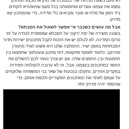
לא פעם בשעת נוכחות שלי במטבחו של נותן או מבצע המתכון
נמצא את עצמנו עוצרים אותו/אותה בכל פעם שהוא/היא לוקחים
ביד חופן של מלח או סוכר ומביאים כלי מדידה. כדי שהמתכון יצא
מדויק.
אבל מה עושים כשכבר אי־אפשר לשאול את הסבתא?
בשונה משירה של יפה ירקוני על הסבתא שמספרת לנכדה על ימי
טרום המדינה, לא לכולם יש את הזכות לקבל מתכונים ישירות מדור
הסבתחות באופן ישיר. ההמלצה שלנו היא פשוט לגרד מהגורן
ומהיקב. כלומר לאסוף פתקאות, דפי מתכון וצעטלאך שתמצאו בין
התמונות ובין החפצים שלה. אם יש צורך נעזור לכם להשלים את
החסר במתכונים בעצמנו. אבל, זה לא ערובה להצלחה תמידית.
במקרים אחרים, נתקלנו בנכונות של שאר בני המשפחה שלוקחים
על עצמם לאתר את המתכונים המקוריים ולנסות אותם, כדי
שהספר יהיה מדויק יותר.