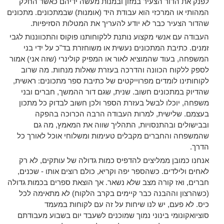
לפנק את הדור הצעיר במזון ובמנות מעשה ידיהם כאשר החלק
המהותי או המרכזי הוא עבודת היד (אומנות) שבמתכונים. מתכונים
שהדור הצעיר כבר לא יודע להעריך את המטלות הסזיפיות.
העבודה עם אנשי מקצוע נותנת ללקוחותנו פוקוס והתכווננות לגבי
זמנים. כתיבת המתכונים נעשית או משוחזרת בד"כ על ידי בני
המשפחה, בעוד שהמוציא לאור או המפיק קולינרי (שזה אני) אמור
לספק ללקוח הכוונה והדרכה בעזרת שאלות מנחות. מה שרוב
לקוחותינו לומדים מפרוייקטים של כתיבת ספר מתכונים: ראשית,
שהדיוק במתכונים חשוב. שנית, שגם דור ההמשך, חברים ובני
משפחה, יוכלו לבשל בעזרת הספר ולכן חשוב לבדוק כל מתכון
בעצמם. שלישית, למרות העבודה הרבה הכרוכה בהפקה
ובבישולים ובהתנסויות, התהליך שווה את המאמץ, מה גם
שהמשפחה והחברים מקבלים טעימות ומשלוחי אוכל לאורך כל
הדרך.
אנחנו כמובן ממליצים להדפיס כמות גדולה של עותקים, לא רק
לאחים ולילדים. כשהספר יפה וקריא, כולם רוצים אותו - שכנים,
חברים, ואז קורה מצב שלא נשאר. אך הוצאת ספרים בכמות גדולה
(כשהרצון וההבנה כבר קיימים בקרב הלקוח) לא מתאימה לכל
כיס. לא פעם, יש לנו שיחות על זה עם לקוחות במעמד
סוציואקונומי בינוני נמוך שמוכנים לשעבד יום בשבוע מעבודתם