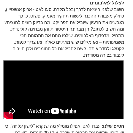
לצלול לאלבומים
חשוב שלפני היציאה לדרך (בכל מקרה: סעו לאט - אריק אנשטיין),
כחלק מעבודת ההכנה לעשות תחקיר מעמיק. פשוט, כי כך
מגבשים את הרעיון שיוביל את הפרויקט: מה בדיוק רוצים להנציח?
ומה חשוב לכתוב? הן מבחינה היסטורית והן מבחינה קולינרית.
תתחילו מדפדוף באלבומים. שילפו מהם את התמונות הכי
משמעותיות – ואז מגלים שיש מאתיים כאלה. ואז צריך לנפות,
לקטלג ולסדר אותם. קשה להכיל את כל החומרים ולכן חייבים
לעבוד בצורה מסודרת.
הטיפ שלנו
: עבדו לאט. אפילו מומלץ מה שנקרא "לישון על זה", כי
יש סיכוי שתשנו את הבחירות שלכם עוד 200 פעמים. בשורה