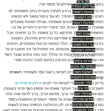
שף אישי
בעקבות כל הסגרים והאילוצים" מספר ארז.
שף ליום הולדת
זה בדרך כלל מתחיל ברעיון למתנה מקורית בתוך משפחות: לא
הצעות נישואין
רוצים עוד סט מגבות מהודר, לא עוד טיפול מסאז' ולא תכשיט
יום נישואים
כמתנה. אלא ספר מתכונים משפחתי, שכולל תמונות ומאכלים
מסיבת רווקות
שנאכלו בבית כל השנים, לצד סיפורי החיים הייחודיים של בני
חתונה
המשפחה. זה כל כך מתבקש, כל כך משמח, כל כך מתאים. אבל
שבת חתן
כשקופצים למים מגלים שפרויקט כזה דורש מחויבות, השקעה
ברית / בריתה
והרבה שעות של ביחד, כולל העלאת זכרונות נוסטלגיים, ויכוחים
בר / בת מצווה
ועימותים. והכי חשוב...מטעמים. איך מתחילים? איך מתגברים על
ארוחה רומנטית
המחלוקות בעריכה? וכמה זה עולה? הנה כמה טיפים שצבר השף
שירות לעסקים
ארז שטרן לאורך השנים והניסיון בתחום לצורך כתיבת ספרי
אירוע עיסקי
משפחה מוצלחים.
כנסים וימי גיבוש
השקות מוצר
חמישה צעדים הכרחיים לקראת בישול ספר משפחתי:
ראשית,
מסיבת עיתונאים
קבעו תקציב
חדר ישיבות
בדיוק כמו שפונים אלי לקוחות כדי לקיים
אירועים פרטיים
ימי עיון
חשובים (שזה המוצר העיקרי שאותו אני מספק כשף פרטי בשוטף),
שירותי יעוץ
כשניגשים להוציא ספר ערוך, מודפס וכרוך, צריך לדעת שזה יעלה
קידום מכירות
כסף. גודל התקציב משפיע על מספר העמודים והתמונות בספר
הפקות סרטים
כמו גם על כמות הספרים. לכן ההחלטה הכספית עוזרת לעשות
חדר להשכרה
סדר בכל שאר התהליכים. יש משפחות שרוצות שבספר יופיעו מאה