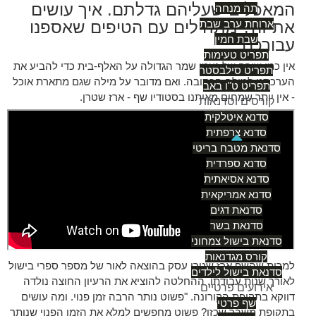
המאכלים שעליהם גדלתם. איך עושים
תה מנחה
ארוחת ערב שבת
את זה? מתחילים עם הטיפים שאספנו
שבת חמין
עבורכם.
תפריט טעימות
אין כמו שירה של נעמי שמר הגדולה על האלף-בית כדי להביע את
תפריט סילבסטר
הערכתנו למילה הכתובה. ואם מדובר על מילה שגם מתארת אוכל
תפריט ט"ו באב
- אין יותר שמחים מאיתנו בסטודיו שף - ארז שטרן.
קורסים וסדנאות
סדנא איטלקית
סדנא צרפתית
סדנאת מטבח בריטי
סדנא ספרדית
סדנא אסיאתית
סדנא אמריקאית
סדנאת דגים
סדנאת בשר
סדנאת בישול צמחוני
קורס מגדנאות
למרות שהשף ארז שטרן עסק בהוצאה לאור של מספר ספרי בישול
סדנאת בישול לילדים
לאורך שנות עבודתו, ההחלטה להוציא את הרעיון החוצה נולדה
אירועים פרטיים
דווקא בתקופת הקורונה. "פשוט נותר הרבה זמן פנוי. ומה עושים
שף פרטי
בתקופת משבר שכזו? פשוט מחפשים למלא את הזמן הפנוי שנותר