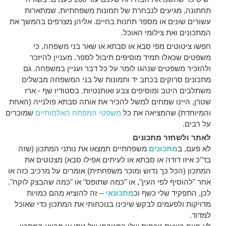
תחתונה, מגיעים לנבחרת של תמונות משפחתיות, שמתארות
עשורים שונים או מספר תחנות בחיים. אליהן מצרפים בהמשך את
המתכונים ואת צילומי האוכל.
חפשו ציטוטים מפי סבא או סבתא או שאר בני משפחה, כי
משפטים שכאלו תמיד מוסיפים תיבול לספר. מעניין להיזכר
ולהזכיר משפטים שנהגו לומר על כל דבר ועניין במשפחה. גם
מתכונים סרוקים בכתב יד ותמונות של בני המשפחה מבשלים
משתלבים היטב ומוסיפים צבע ואותנטיות. בסטודיו שף - ארז
שטרן, היינו שמחים למשל להכיר את אותה סבתא פולנייה (האחת
והמיוחדת) שהמציאה את כל
משפטי המפתח האלמותיים
שמוכרים
על רבים.
לאתר ולשחזר מתכונים
לא פעם, ב
מתכונים
משפחתיים תמצאו את נותני המתכון (שזה
בד"כ איזו דודה או סבתא או לעיתים אפילו סבא) מצטטים את
המתכון (הכל כך נדוש ומוכר משפחתית) אומרים על מרכיב כזה או
אחר "להוסיף לפי העין", או "כמה שתופס" או "כמה שהבצק לוקח".
לכן, התפקיד שלי כשף וכ
מתכונאי
– זה להוציא מהם כמויות
מדויקות ולפעמים לבקש שיכינו בנוכחותי את המתכון כדי שאוכל
למדוד.