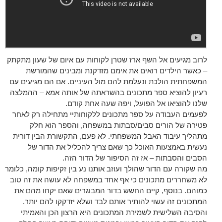
לרוב מגיעים אל השף ארז שטרן לקוחות עם איום של שעון מתקתק
– כאשר הילדים רואים את אימם מזדקנת ומבינים שהמורשת
המשפחתית הולכת ונעלמת להם מול העיניים. אם הם מגיעים עם
רעיון להוציא ספר מתכונים בהשראתה של אותה אמא – ההמלצה
שלנו להוציאו אל הפועל, ויפה שעה אחת קודם.
לפעמים העבודה על ספר מתכונים ללקוחותיי מתחילה רק לאחר
פטירה של הורים סבים/סבתות במשפחה, והספר הוא חלק
מתהליך עיבוד האבל המשפחתי. לא פעם, התקשורת הבין דורית
נעשית באמצעות האוכל כך שאם צריך להכליל את הדור של
הסבים והסבתות – אז זה הסיפור של הדור הזה.
מה שקורה עם הדור שהולך ועוזב אותנו נע בין זקיפות קומה, כלומר
לא משחררים מתכונים כי אף אחד במשפחה לא עושה את זה טוב
כמוהם. בנוסף, קיים החשש בדור המבוגרים שאם יקחו מהם את
המתכונים זה עשוי להותיר אותם לבד ושלא יזדקקו להם יותר.
והסיבה השלישית לשמירת המתכונים היא הרצון הכן והאמיתי