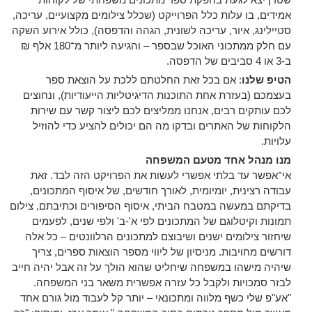
אמידים, בו עלות כלל הפרוייקט (שכלל צילומים מקצועיים, עריכה,
סטיילינג, איור, עריכה לשונית, הגהה והדפסה), כולל אירוע השקה
עם חלק ממתכוני האוכל שבספר – והגיעה ליותר מ־180 אלף ₪
ב-3 או 4 סביבים של הדפסה.
הטיפ שלנו
: אם בכל זאת החלטתם ללכת על הוצאת ספר
בעצמכם (בעזרת אחת התוכנות הדיגיטליות הייעודיות), ונחוצים
לכם עותקים רבים, אנחנו ממליצים לכם ליצור קשר עם שירות
הלקוחות של האתרים ובדקו מה הם יכולים להציע כדי להוזיל
עלויות.
מנו מנהל אחד מטעם המשפחה
אי־אפשר עד בלתי אפשרי לעשות את הפרויקט הזה לבד. זאת
עבודה רצינית, יומיומית, לאורך חודשים, של איסוף המתכונים,
בדיקתם במעשה במטבח הביתי, איסוף הסיפורים וכתיבתם, צילום
תמונות וקיטלוגם של המתכונים לפי א'-ב' ולפי שנים, לפעמים
שיחזור צילומים ישנים ושיבוצם למתכונים הרלוונטים – כל אלה
דורשים מחויבות. מניסיון של ליווי מספר הוצאות ספרים, צריך
שיהיה מישהו במשפחה שיחליט שהוא הולך על זה אבל יהיה חייב
לבזר סמכויות ולקבל כל עזרה אפשרית משאר בני המשפחה.
"אע"פ שלי כשף מלווה ומתכונאי – יותר קל לעבוד מול גורם אחד