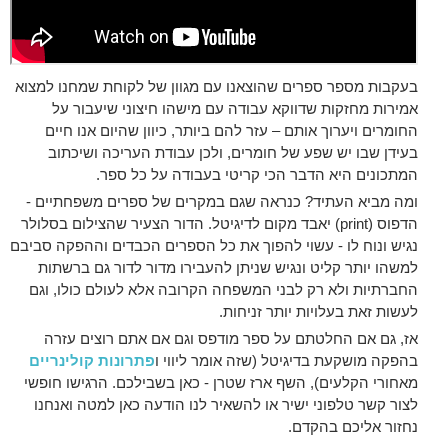
בעקבות מספר ספרים שהוצאנו עם מגוון של לקוחת שמחנו למצוא
אמירות מחזקות שדווקא עבודה עם מישהו חיצוני שיעבור על
החומרים ויערוך אותם – עזר להם ביותר, כיוון שהיום אנו חיים
בעידן שבו יש שפע של חומרים, ולכן עבודת העריכה ושיכתוב
המתכונים היא הדבר הכי קריטי בעבודה על כל ספר.
ומה מביא העתיד? כנראה שגם במקרים של ספרים משפחתיים -
הדפוס (print) יאבד מקום לדיגיטל. הדור הצעיר שהצילום בסלולר
נגיש ונוח לו - עשוי להפוך את כל הספרים הכבדים וההפקה סביבם
למשהו יותר קליט ונגיש שניתן להעבירו מדור לדור גם ברשתות
החברתיות ולא רק לבני המשפחה הקרובה אלא לעולם כולו, וגם
לעשות זאת בעלויות יותר זניחות.
אז, גם אם החלטתם על ספר מודפס וגם אם אתם רוצים עזרה
בהפקה מושקעת בדיגיטל (שזה אומר ליווי ו
פתרונות קולינריים
מאחורי הקלעים), השף ארז שטרן - כאן בשבילכם. הרגישו חופשי
לצור קשר טלפוני ישיר או להשאיר לנו הודעה כאן למטה ואנחנו
נחזור אליכם בהקדם.