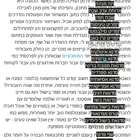
ומתכונאי, שתיהן גזורות מן המילה מתכון. כאשר הכוונה היא
תה מנחה
להמצאה או פיתוח של מתכון, והפיכתו של מזון מוכן לאכילה
ארוחת ערב שבת
להסבר וורבלי (בדרך כלל) כתוב המשחזר את הפעולות והדרכים
שבת חמין
להפיכתם של חומרי גלם למזון אכיל. השיחזור והכתיבה אמורים
תפריט טעימות
להיות נהירים לכל. הן לחובבים, הן למקצוענים והן למתחילים.
תפריט סילבסטר
המילה מתכונאי כמובן מבדלת אותי ואת שאר העוסקים בתחום
תפריט ט"ו באב
מהטייטל המקצועי שיש לי, תחת ההגדרה של שף. אני מפתח
קורסים וסדנאות
מתכונים ומשדרג כאלה קיימים או מוכרים, הן כחלק מעבודתי
סדנא איטלקית
היומיומית (למשל לאיזור
המתכונים
שבאתר) והן לפרנסתי כמי
סדנא צרפתית
שכותב או משחזר מתכונים עבור חברות ואירגונים והן עבור לקוחות
סדנאת מטבח בריטי
פרטיים ושפים אחרים.
סדנא ספרדית
כשבאים לפתח מתכון חשוב קודם כל שהתוצאה (כלומר: המנה או
סדנא אסיאתית
האוכל שטועמים ואוכלים) תהיה טעימה, אחרת מה שווה העבודה?
סדנא אמריקאית
וכשבאים לפתח מתכון עבור מגזין או ספר בישול הוא גם חייב
סדנאת דגים
להיראות יפה ומגרה ואסטטי. זו תאוריה שלמה שלומדים עם
סדנאת בשר
השנים, אבל אם תדפדפו בספרי בישול, או במגזינים של אוכל תוכלו
סדנאת בישול צמחוני
להבחין מיד שיש מנות שמצטלמות טוב יותר מאחרות, ממש כמו
קורס מגדנאות
נופים או אנשים. בשפה של ילדים נאמר: אין אוכל שאינו טעים - יש
סדנאת בישול לילדים
רק אוכל שלא מצולחת באסטטיקה מספקת.
אירועים פרטיים
שף פרטי
המתכונאות נחלקת בעצם לשניים: מתכונאות הבנויה על חומר גלם