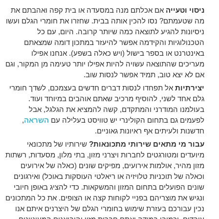
ניסוי וטעייה
אם אכלתם מנה במסעדה או בית קפה ואהבתם את
מה שטעמתם? נסו להכין אותה בבית. שחזרו את חומרי הגלם ועשו
ניסיונות להגיע לתוצאה כמה שיותר קרובה. היום, עם כל
הטכנולוגיות והקידמה אפשר להיעזר במתכון דומה שמצאתם
באינטרנט או בספר בישול (ויש כאלה בשפע). אנחנו אפילו
מעריכים שהתוצאה עשויה להיות אפילו יותר טעימה מן המקור, וגם
אם לא יצא טוב, תמיד אפשר לנסות שוב.
יצירתיות
אל תפחדו לנסות דברים חדשים בעצמכם, לשדך חומרי
גלם אחד לשני, להוסיף מרכיב שאתם אוהבים במיוחד ועוד.
בעולמנו המודרני והמתקדם, קשה להמציא את הגלגל, אבל
לפעמים גם בתחום הקולינרי יש טוויסט בעלילה עם
השראה
,
חדשנות ולעיתים אף ראיונות גאוניים.
עבור מי מתאים שירותי מתכונאות?
שירותיו של מתכונאי
מיועדים ומטורגטים לחברות ויצרני מזון, בתי מלון, מסעדות, רשתות
מזון מהיר, אולמות אירועים, מפיקים שונים (כאלה של אירועים
וכאלה של תוכניות טלויזיה או ריאלטי העוסקות באוכל) ואירגונים
שונים הפועלים בתחום המזון והמשקאות. כדי להציג באופן חיובי
ונגיש את מוצריהם בפניי לקוחות קצה או הצופים. את כל המתכונים
נכין עבורכם בעזרת שימוש בחומרי הגלם של היצרנים איתם אנו