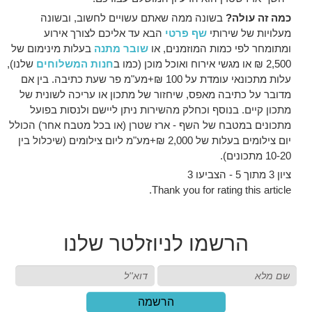
כמה זה עולה?
בשונה ממה שאתם עשויים לחשוב, ובשונה
מעלויות של שירותי
שף פרטי
הבא עד אליכם לצורך אירוע
ומתומחר לפי כמות המוזמנים, או
שובר מתנה
בעלות מינימום של
2,500 ₪ או מגשי אירוח ואוכל מוכן (כמו ב
חנות המשלוחים
שלנו),
עלות מתכונאי עומדת על 100 ₪+מע"מ פר שעת כתיבה. בין אם
מדובר על כתיבה מאפס, שיחזור של מתכון או עריכה לשונית של
מתכון קיים. בנוסף וכחלק מהשירות ניתן ליישם ולנסות בפועל
מתכונים במטבח של השף - ארז שטרן (או בכל מטבח אחר) הכולל
יום צילומים בעלות של 2,000 ₪+מע"מ ליום צילומים (שיכלול בין
10-20 מתכונים).
ציון 3 מתוך 5 - הצביעו 3
Thank you for rating this article.
הרשמו
לניוזלטר שלנו
הרשמה