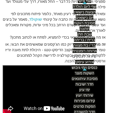
שף אישי
ספציפי וזה יכול להיות כל דבר – החל מאורז, דרך עלי מנגולד ועד
שף ליום הולדת
פילה בקר.
הצעות נישואין
ומאידך מתכונאות לפי רעיון מאחד, כלומר פיתוח מתכונים לפי
יום נישואים
נושא שנבחר: בין אם זה כתבה על קינוחי
שוקולד
, מאמר על ביצים
מסיבת רווקות
ועד עשבי תיבול והקשרם הרחב בכל מיני עדות, מקורות ומאכלים
חתונה
לאורך ארוחות היום.
שבת חתן
אז מה נדרש ממתכונאי בכדי להמציא, לפתח או לכתוב מתכון?
ברית / בריתה
זה מתחיל בקצב.
בדיוק כמו הג'קסונים שמאשימים את הבוגי, או
בר / בת מצווה
טומי סבאך ששר על מקצב הדיסקו-טנגו - היכולת לתת מענה זריז
ארוחה רומנטית
ללקוחות, ברוח הזמן ובקורלציה לדרישת הקהל למתכונים
שירות לעסקים
וורסטילים וקלילים להכנה.
אירוע עיסקי
כנסים וימי גיבוש
השקות מוצר
מסיבת עיתונאים
חדר ישיבות
ימי עיון
שירותי יעוץ
קידום מכירות
הפקות סרטים
חדר להשכרה