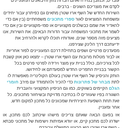
עובדים, וכמובן במידה ואתם חברות מזון והיבואנים המעוניינים
לקדם את מוצריכם השונים - ברבים.
השירות החדש של השף ארז שטרן מתאים גם כפיתרון עבור יחידים
ומשפחות המוציאים לאור
ספרי מתכונים
משפחתיים (בין אם כדי
להאדיר את שמם כבשלנים מקצועיים או סמי-מקצועיים ובין אם כדי
לשמר את מתכוני המשפחה עבור הדורות הבאים). את השירות, אנו
מציעים מזה מספר שנים, ואודותיו תוכלו לקרוא ולהרחיב את
ידיעתכם דרך הלינק שצירפנו.
מסעדנים פרטיים ושפים בתחילת דרכם המעוניינים לפזר אחריות
או לבזר מטלות מרובות עם השף ארז שטרן – ימצאו כאן אוזן קשבת
לכל צורכיהם, כולל בניית עץ מוצר וירידה לפרטי פרטים בכל
הקשור בבניית התפריט החדש למסעדתם או לחידושו.
הותק והניסיון של השף ארז שטרן בעולם הקולינריה מאפשרת לו
לתת
מבחר של פתרונות
כדי להכיר ולהתמודד עם מירב
חומרי
הגלם
הקיימים בשווקים, כמו גם הניסיון המקצועי והעברית
השגורה בפיו שעוזרים לו בכתיבה מדויקת ובשיחזור מתכונים. כל
זאת תחת השפעת היצירתיות שמכוונים כל מתכון למקום חדש,
אחר ומעניין.
אז בפעם הבאה שאתם צריכים מישהו שיכתוב לכם מתכון, או
ישדרג לכם מתכון קיים, או יוודא אמיתות וישימות של מתכוני סבתא
- השף ארז שטרן הוא הרעיון המושלם עבורכם.