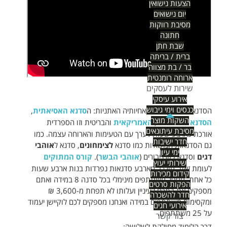
הצעות נישואין
יום נישואים
מסיבת רווקות
חתונה
שבת חתן
ברית / בריתה
בר / בת מצווה
ארוחה רומנטית
שירות לעסקים
אירוע עיסקי
כנסים וימי גיבוש
הסדנא האיטלקית כמו אחיותיה האתניות: ה
סדנא האסיאתית
,
השקות מוצר
הסדנא הצרפתית
,
האמריקאית
והבריטית וזו הספרדית
מסיבת עיתונאים
אורכת כארבע שעות לערך עם הטעימות והארוחה עצמה. כמו
חדר ישיבות
גם הסדנאות הנושאיות כמו סדנא
לצימחונים
, סדנא ל
אוהבי
ימי עיון
דגים
וסדנא לקרניבורים (
אוהבי הבשר
).
קורס המתוקים
שירותי יעוץ
לעומת זאת, מורכב מארבע סדנאות נפרדות בנות ארבע שעות
קידום מכירות
כל אחת. מספר משתתפים מינימלי בכל סדנה 8 במידה ואתם
הפקות סרטים
מספקים את בתכם לעיניין ועלותו לא תפחת מ-3,600 ₪
חדר להשכרה
ומקסימום משתתפים במידה ואנחנו מספקים לכם לוקיישן יעמוד
אירועי חגים
על 25 משתתפים.
צור קשר