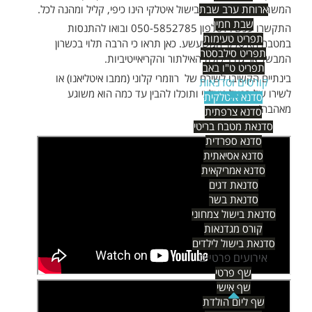
ארוחת ערב שבת
המשתתפים. להוכיח שבישול איטלקי הינו כיפי, קליל ומהנה לכל.
שבת חמין
התקשרו עכשיו לטלפון 050-5852785 ובואו להתנסות
תפריט טעימות
במטבח האיטלקי המשעשע. כאן תראו כי הרבה תלוי בכשרון
תפריט סילבסטר
המבשל אך גם ביכולת האילתור והקריאייטיביות.
תפריט ט"ו באב
בינתיים הקשיבו לשירם של רוזמרי קלוני (ממבו איטליאנו) או
קורסים וסדנאות
לשירו של רפאל גואלצי ותוכלו להבין עד כמה הוא משוגע
סדנא איטלקית
מאהבה!
סדנא צרפתית
סדנאת מטבח בריטי
סדנא ספרדית
סדנא אסיאתית
סדנא אמריקאית
סדנאת דגים
סדנאת בשר
סדנאת בישול צמחוני
קורס מגדנאות
סדנאת בישול לילדים
אירועים פרטיים
שף פרטי
שף אישי
שף ליום הולדת