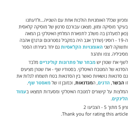
ומכיוון שכלל האומנויות הולכות אחת עם השנייה...ולדעתנו
בעיקר מוסיקה ומזון, מצאנו עבורכם סרטון של מוסיקה קלאסית
(כאן למעלה) בה משלב לתפארת המלחין האיטלקי בן המאה
ה-19 - רוסיני (שדרך אגב היה במקביל גסטרונום וגרגרן) אהבה
ותשוקה לשני
האומנויות הקלאסיות
גם יחד ביצירתו הספר
מסיביליה. צפו ותהנו!
לשף ארז שטרן יש
מבחר של פתרונות קולינריים
מלבד
הסדנא של המטבח האיטלקי. בסטודיו שף - ארז שטרן מציעים
גם סדנאות נושאיות כאשר בין הסדנאות בטח תשמחו לגלות את
זו
הבשר
,
הדגים
, ה
מגדנאות
, וכמובן זו של
מאסטר שף
.
המלצות על קישורים למטבח האיטלקי ומסעדות תמצאו ב
עמוד
הלינקים
.
ציון 5 מתוך 5 - הצביעו 2
Thank you for rating this article.