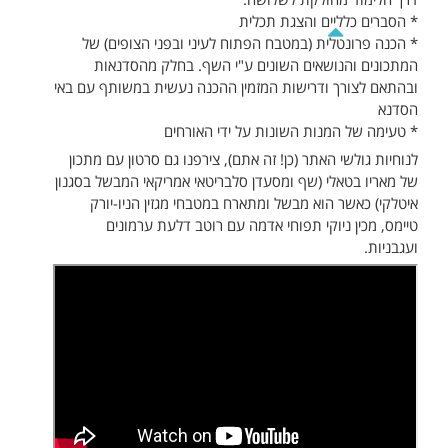
דרך הלימוד מחולקת לשלושה:
* הסברים כלליים והצגת תכלית
* הכנה פרונטלית (במטבח הפתוח לעיני ובפני הצופים) של
המתכונים והנושאים השונים ע"י השף. בחלק מהסדנאות
ובהתאם לצורך ודרישות המזמין ההכנה נעשית במשותף עם באי
הסדנא
* טעימה של המנות השונות על ידי האורחים
לנוחיות גולשי האתר (כן! זה אתם), צירפנו גם סרטון עם מתכון
של מאריו בטאלי (שף ומסעדן סלבריטאי אמריקאי המבשל בסגנון
איטלקי) כאשר הוא מבשל ומתארח במטבחי מגזין הניו-יורק
טיימס, מכין ניוקי תפוחי אדמה עם רוטב דלעת ערמונים
ועגבניות.