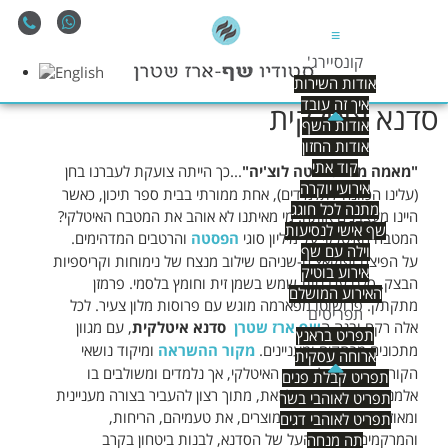
≡
קונסיירג'
אודות השירות
איך זה עובד
סדנא איטלקית
אודות השף
אודות החזון
קוד אתי
"מאמה מיה-סאנטה לוצ'יה"
...כך הייתה צועקת לעברנו בחן
אירועי יוקרה
(עלינו הכוונה-לתלמידים), אחת ממורתי בבית ספר תיכון, כאשר
מתנה לכל חוגג
היינו מעצבנים אותה. מי מאיתנו לא אוהב את המטבח האיטלקי?
שף אישי לנסיעות
המטבח האיטלקי על מיליון סוגי
הפסטה
והרטבים המדהימים.
וילה עם שף
על הפיצה ופוקאצ'ה-שניהם שילוב מנצח של נימוחות וקריספיות
אירוע בוטיק
הבצק. סלט עגבניות שמש בשמן זית וחומץ בלסמי. פרמזן
האירוע המושלם
מתקתק. פרושוטו מפארמה מוגש עם פרוסות מלון צעיר. לכל
תפריטים
אלה רקח ובנה ה
שף ארז שטרן
סדנא איטלקית
, עם מגוון
תפריט בראנץ
מתכונים מרתקים ומעניינים.
מקור ההשראה
ומיקוד נושאי
ארוחה עסקית
הקורס מכונסים למטבח האיטלקי, אך נלמדים ומשולבים בו
תפריט קבלת פנים
אלמנטים וידע רבים. כל זאת, מתוך רצון להעביר בצורה מעניינית
תפריט לאוהבי בשר
ומאוזנת, את מורכבות המוצרים, את טעמיהם, הריחות,
תפריט לאוהבי דגים
והמרקמים. מטרת העל של הסדנא, לבנות ביטחון בקרב
תה מנחה