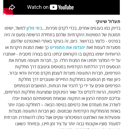
תעלול שיווקי
בדיוק כמו בענפים אחרים, בכדי לקדם מכירות...
בתי מלון
למשל, ישימו
תמונות של הסוויטות היוקרתיות שלהם בתחילת הרשימה (פעם זה היה
בפרניט - כלומר בברושור. כיום, זה בעיקר באתרי האינטרנט שלהם).
מסעדות לעומת זאת
יהנדסו את התפריט
כך שאת המנות היקרות או
הריווחיות ישימו במקום בו הקוראים יבחינו בהם בצורה מיטבית - יאותגרו
על ידי המלצר ויזמינו את המנות הללו. כך, חברות תעופה מעלות את
הנוסעים דרך הדלתות הקידמיות במטוסים וניטובם דרך מחלקות
הפרימיום, חברות התעופה מיצרות לעצמן מקדם מכירות וודאי וברור.
כיוון שמי מן הנוסעים במחלקות התיירים שעוברים דרך מחלקת
הפרימיום וזוכים על ידי כך להכיר את הנוחות, המושבים הנפתחים
למיטות, הרווח לרגלים וכל שאר הפינוקים שמציעות מחלקות הפרימיום,
ובליבם יתפתח הרצון או התקווה שבאחת מטיסותיהם הבאות יוכלו
לשדרג את מעמדם ואת כרטיסם בטיסה הבאה – למחלקה טובה יותר
באחת מהמחלקות הקידמיות שבמטוס. כאן חברות התעופה מנצלות
ומפעילות את האלמנט הפסיכולוגי שקיים אצל כולנו להשתדרג חברתית
למעמד סוציו-אקונומי גבוה יותר על ציר זמן חיינו, ובמיוחד כשאנו