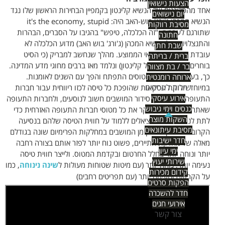
הצעות נישואין
אחד מהסלוגנים של הנשיא קלינטון בקמפיין הבחירות הראשון שלו נגד
יום נישואים
הנשיא המכהן ג'ורג' בוש-האב היה: it's the economy, stupid
מסיבת רווקות
שתורגם לעברית: "זה הכלכלה, טיפש" בהגיבו על הסברים, הבהרות
חתונה
והתנצלויות של הנשיא המכהן (ג'ורג' בוש האב) מדוע הכלכלה לא
שבת חתן
עובדת עבור האמריקאי הממוצע. מהלך שנחשב למבריק (כי הסיט
ברית / בריתה
בוחרים רבים לכיוונו של קלינטון) ונלמד מאז ברבים מחוגי מדע המדינה.
בר / בת מצווה
כך, בעיצוב פנים של מטוסים התפתח והפך עם השנים לאומנות.
ארוחה רומנטית
שירות לעסקים
במיוחד חלוקת הכיסאות שהופכת כל טיסה לכזו ריווחית עבור חברות
אירוע עיסקי
התעופה. עד כדי כך סידור המושבים חשוב לנוסעים, ולחברות התעופה
כנסים וימי גיבוש
שאתר
סיט-מאפ
שמסקר את כל מטוסי חברות התעופה האזרחית כדי
השקות מוצר
לתת לנוסעים הפוטנציאלים ללמוד על חווית הטיסה שלהם בנסיעה
מסיבת עיתונאים
הקרובה. ומכיוון שחלק מן המושבים במחלקות הפרימיום שונה בגודלם
חדר ישיבות
מאלה של מחלקת התיירים, פשוט נוח יותר לפזר אותם בצורה רחבה
ימי עיון
יותר ונוחה יותר בחלל החרטום ובקדמת המטוס. ולייצר חווית טיסה
שירותי יעוץ
נעימה יותר, נוחה יותר (עם מיטות שטוחות מעולות ל
שינה נינוחה
, כמו
קידום מכירות
על הקרקע) וטעימה יותר (עם תפריטים רחבים)
הפקות סרטים
חדר להשכרה
אירועי חגים
צור קשר