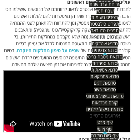
עולים ראשונים ויורדים ראשונים
ארוחת ערב שבת
לחברות התעופה יש אינטרס לדאוג לרווחתם של הנוסעים ששילמו הכי
שבת חמין
הרבה עבור כרטיסם. בין השאר הן מאפשרות להם לעלות ראשונים
תפריט טעימות
למטוס כדי שיהיה להם מספיק זמן להתרווח ולהתארגן לפני ההמראה
תפריט סילבסטר
להתפנק באפריטיף (משקה קל/קוקטייל/כוס שמפנייה) ומתאבנים
תפריט ט"ו באב
קורסים וסדנאות
ראשונים לפני ההמראה (מה שלא מקבלים במחלקות התיירות). בל
סדנא איטלקית
נשכח את חלק מחברות התעופה המנסות לבדל את עצמן בכלים
סדנא צרפתית
קולינריים ע"י הימצאותם של
שפים על סיפון מחלקות היוקרה
. בסיום
סדנאת מטבח בריטי
הטיסה מאפשרות חברות התעופה לנוסעים המועדפים לרדת ראשונים
סדנא ספרדית
מהמטוס כדי לפשט ולקצר למינימום את זמן היציאה שלהם מהשדה.
סדנא אסיאתית
סדנא אמריקאית
סדנאת דגים
סדנאת בשר
סדנאת בישול צמחוני
קורס מגדנאות
סדנאת בישול לילדים
אירועים פרטיים
שף פרטי
שף אישי
שף ליום הולדת
הכל עיניין של קונפיגורציה