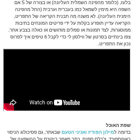
בלעז, (כלומר מהפינה השמלית העליונה) או בצורה של S אם
השפה היא מימין לשמאל כמו בעברית וערבית (החל מהפינה
הימנית העליונה). לא משנה מה תבנית הקריאה של התפריט,
הקריאה עדיין תופרע בקלות על ידי פריטים המונחים בתיבות
ממוסגרות, לצד תמונות או סמלים מודגשים או כאלה בצבע אחר.
צפו בינתיים בסרטון של ווילסון לי כדי לקבל 6 טיפים איך לפרוס
נכון את התפריט.
שפת האוכל
בדומה ל
מילון הפודיז ואניני הטעם
שבאתר, גם פסיכולוג הניסוי
באוקספורד, צ'רלס ספנס, כתב מאמר ביקורת על ההשפעה של