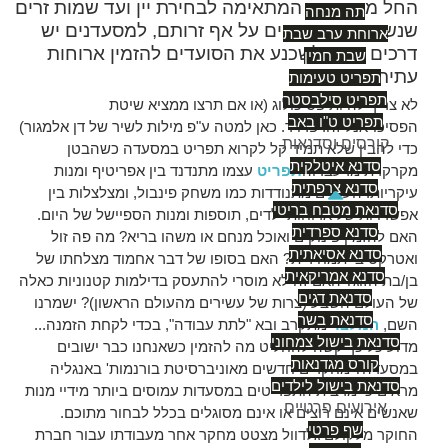
החל ממוסיקה המתאימה לבחירת יין ועד שמות זרים
תה מנחה
שנשמעים אותנטיים על אף זרותם, למסעדנים יש
ארוחת ערב שבת
דרכים רבות לשכנע את הסועדים להזמין ארוחות
שבת חמין
עתירות רווח.
תפריט טעימות
תפריט סילבסטר
לא צריך להיות פסיכולוג (או אם תרצו ממציא שיטת
תפריט ט"ו באב
הפסיכו-אנליזה: פרויד. כאן למטה ע"פ מילות לשיר של דן אלמגור)
קורסים וסדנאות
כדי להבין שלא תמיד קל לקרוא תפריט במסעדה כשהבטן
סדנא איטלקית
מקרקרת מרעב. וה
תפריט
עצמו מתנדנד בין אפריטיף ומנות
סדנא צרפתית
עיקריות. העיניים מתנודדות כמו משחק פינבול, ומצלצלות בין
סדנאת מטבח בריטי
אפשרויות של ארוחות ילדים, תוספות ומנות הספיישל של היום.
סדנא ספרדית
האם להזמין פינוקים ואוכל מנחם או משהו בריא? מה פה זול
סדנא אסיאתית
ואטרקטיבי תמחירית? האם בסופו של דבר אחמוד מצלחתו של
סדנא אמריקאית
בן/בת הזוג? האם זה לא מוסרי להתעסק בדילמות קטנוניות כאלה
סדנאת דגים
של העולם השבע (צרות של עשירים מהעולם הראשון)? ישמרנו
סדנאת בשר
השם,
המלצר
מתקרב ובא "לתת עבודה", בכדי לקחת הזמנה...
סדנאת בישול צמחוני
מדוע כל כך קשה להחליט מה להזמין כשאנחנו כבר ישובים
קורס מגדנאות
במסעדה? מחקרים חדשים מאוניברסיטת בורנמות' באנגליה
סדנאת בישול לילדים
מראים כי מרבית התפריטים במסעדות עמוסים ביותר מידיי מנות
אירועים פרטיים
שאנשים אינם רוצים או אינם מסוגלים בכלל לבחור מתוכם.
שף פרטי
החוקר מלקולם גלדוול מצטט מחקר אחר מעבודתו עבור חברת