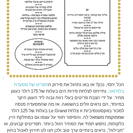
הכל יחסי, נכון? אז באו נתרגל את פירוק ה
תפריט של מסעדת
בלת'זאר
. נתייחס לצלחת פירות הים בעלות של 175 דולר כעוגן
מחיר. על ידי הצבת פריטים בעלי רווח גבוה ליד העוגן היקר
במיוחד, הם נראים זולים בהשוואה. אז מה שהמסעדה מנסה
למכור באקסטנסיביות זו צלחת Le Grand בעלות של 125 דולר
שממוקמת משמאל לה. והסיפור חוזר על עצמו גם במחלקת היין.
כלקוחות, נחפש תמיד את המחיר הזול ביותר. תפריטים קבועים, או
"חבילות", נראים בינתיים ערך טוב ולכן תנו לנו תירוץ לאכול בחוץ