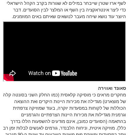
לשף ארז שטרן שייבחר במילים לא שגורות בקרב הקהל הישראלי
כדי ליצר אינטראקציה בין השף או המלצר לבין הסועדים. דבר
היוצר עוד נושא שיחה מעבר לנושאים שאיתם באים המוזמנים.
סאונד ואווירה
מחקרים מראים כי מוסיקה קלאסית (כמו החלק השני בסונטה קלה
של מוצארט) מגדילה את מכירות היינות היקרים ואת ההוצאה
הכוללות של לקוחות במסעדות יוקרה, בעוד שמוזיקה צרפתית
וגרמנית מגדילות את מכירות היינות הצרפתיים והגרמניים
בהתאמה (הסועדים כמובן, אינם מודעים להשפעות הללו בדרך
כלל). מוזיקה איטית, וניחוח הלבנדר, גורמים לאנשים לבלות זמן רב
יותר במסעדות ומוזיקת פופ משנות השבעים עד שנות ה-90 תגביר