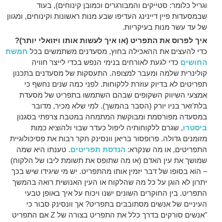
וגריל כלומר: סטייקים והמבורגרים וכמובן קינוחים), בעוד
שבמסעדות פיין דיינינג העדיפו שבע מנות ראשונות וקינוחים, ומגוון
של עד עשר מנות בעיקריות.
איך לפרוס את התפריט (או איך לעשות אותו ויזואלי יותר)?
כדי להעצים את ההאכילה בחוץ, מסעדנים משתמשים בכל
חמשת
החושים
כדי לגעת לאורחים בנימי הנפש בכדי לייצר חוויה
קולינרית שלמה ומעבר למצופה. התעסקות של מסעדנים בתכנון
תפריטים לא בדיוק עוזרת ללקוחות. לפני כמה שנים נחשף כי
אמצעי השיווק השקופים שבהם השתמשו בתפריט של מסעדת
בלת'זאר בניו יורק (הסבר בהמשך). למי שלא מכיר, מדובר
במסעדה מפורסמת ומבוקשת המתמחה במטבח צרפתי בסגנון
ביסטרו
, שגרם ללקוחותיה ליפול כעדר שבוי ולהוציא כמות
מזומנים גדולה. פרופסור בריאן וונסינק חקר רבות את פסיכולוגיית
התפריטים, או מה שנקרא:
הנדסת תפריטים
. טענתו היא שמה
שמושך את עין האדם (או מה שתופס את תשומת ליבו של הלקוח)
– הוא בסופו של דבר יזמין אותו מהתפריט. יש מי שיגידו שיש בכך
יתרון לא הוגן על כל מה שהלקוח או העין האנושית רואה בהמשך
התפריט. בין החוקרים השונים ישנו ויכוח על איך באופן טבעי
העיניים של אנשים מסתובבים בתפריט? אך וונסינק סבור כי
"אנשים סורקים בדרך כלל את התפריט בצורה של Z אם התפריט