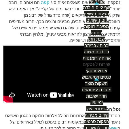
שף אישי
נסקפה: כשאמריקאים נשאלים איזה סוג
קפה
הם אוהבים, רובם
שף ליום הולדת
יענו: "קליית קפה כהה, ורווי בארומות של קלייה". אך האמת היא
הצעות נישואין
שרק 25-27% מהאמריקאים (שזה סדר גודל של רבע מן
יום נישואים
האוכלוסייה) באמת אוהבים, מבינים ורוצים בכך. הרוב מעדיפים
מסיבת רווקות
קפה חלש וחלבי. השיפוט שלהם מושפע ממהוויים אישיים של
חתונה
תדמית עצמית (הרצון להראות מביני עיניין), מלחץ חברתי
שבת חתן
וממסרים מסחריים ושיווקיים.
ברית / בריתה
בר / בת מצווה
ארוחה רומנטית
שירות לעסקים
אירוע עיסקי
כנסים וימי גיבוש
השקות מוצר
מסיבת עיתונאים
חדר ישיבות
ימי עיון
שירותי יעוץ
נטל הבחירה
קידום מכירות
הטרנד של השנים האחרונות הכולל צלחות חלוקה בסגנון טאפאס
הפקות סרטים
נהפך כל כך פופולרי במקומות רבים בעולם (כולל באירועים של
חדר להשכרה
ה
שף-ארז שטרן
). כאשר הסיבות לכך מגוונות: