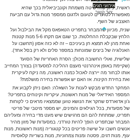
אירועי חגים
ראשית, כיוון שזה שיטה משמחת וקונביביאלית בכך שהיא
צור קשר
מאפשרת לסועדים לטעום ולדגום ממספר מנות גדול עם תביעת
האצבע של השף.
שנית, מכיוון שהמבחר בתפריט הטאפאס מקל את הבילבול ועל
הלחץ שבקבלת ההחלטות. כך שגם אם תקחו 5-6 מנות קטנות
ואחת מהן לא תמצא חן בעיניכם – זה לא כזה אסון (תחשבו על
האנלוגיה של ביצים שמונחות במספר סלים ולא רק בסל אחד).
שלישית, ואולי החשובה מכולן: הסרת האחריות של הסועד
(שקיימת באופן אינהרנטי מעצם ההליכה למסעדה) בצורך המחייב
אותו לבחור מה יירצה לאכול כמנה ראשונה, מה ניקח לעיקרית
ואת בחירת הקינוח. אז האם יש אפשרות בחירה מושלמת?
המחקר החדש מבקש לענות על השאלה: האם ניתן לקבוע את
המספר האידיאלי של מנות ראשונות, עיקריות וקינוחים בתפריט?
ג'ון אדוארדס שחקר את הנושא טוען שממצאיו מראים כי לקוחות
של מסעדות, בכל הגילאים והמינים, יש מספר מיטבי של פריטי
תפריט, שמתחת להם הם מרגישים שיש מעט מדי בחירה ומעליהם
המבחר שבתפריט הופך להיות טורדני. במסעדות של מזון מהיר
אנשים חשבו על שישה פריטים בכל קטגוריה (מנות ראשונות, מנות
עוף, מנות דגים, פסטה ומנות צמחוניות, מנות בשריות קלאסיות