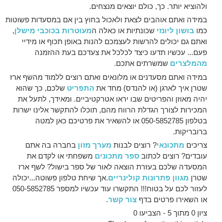
ולהוציא יותר. כך, כולם יוצאים מנצחים.
במידה ואתם אוהבים לצאת ולאכול בחוץ בין אם במסעדות פשוטות
כמו
בושון ליונזי
שכונתיות או כאלה ה
מעוטרות בכוכבי מישלן
,
ואתם גם יכולים להרשות לעצמכם להנות באופן תכוף או מידיי
פעם... עכשיו תדעו כיצד לכלכל את צעדכם בעת ההזמנה
מהמלצרים
שמשרתים אתכם.
במידה ואתם מסעדנים או מלונאים ואתם רוצים ללמוד מהשף ארז
שטרן איך לארגן (או להנדס) מחד את
התפריט
שלכם, כך שהוא
יהיה מאוזן והפריטים שבו יראו אטרקטיביים. ומאידך, לתעל את
המכירות לצורך הגדלת הרווח מהם, תוכלו להתקשר אלינו ישרות
בטלפון 050-5852785 או להשאיר את פרטיכם כאן למטה
ברובריקות.
צריכים
מתכונאי
? רוצים לבנות
מערך מזון
בחברה בה אתם
עובדים? רוצים לכתוב
ספר מתכונים
משפחתי או לקדם את
המסעדה שלכם בעזרת הוצאה לאור של ספר בישול? לשף ארז
שטרן
מגוון פתרונות קולינריים
.אך שיחת טלפון פשוטה...יכולה
לעזור לכם על בטוח!!! התקשרו עוד עכשיו למספר 050-5852785
או השאירו פרטים בדף
צור קשר
.
ציון 0 מתוך 5 - הצביעו 0