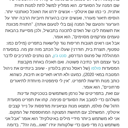
שם המנה על הסועדים. הוא ממליץ למשל לתת למנות תווית
אתנית. כי כמו שם איטלקי – אנשים ידרגו את האוכל כאותנטי יותר.
הוסיפו תיאור מעורר, ואנשים יגיבו בהערות חיוביות הרבה יותר על
הערעור והטעם של המנה (גם בלי לטעום אותה). "התווית מכוונת
את תשומת ליבו של האדם לתכונה בתבשיל, ולכן מסייעת בהבאת
טעמים ומרקמים מסוימים", הוא אומר.
אבל אנו רואים תגובות חריפות נגד קלישאות בתפריט (מילים כמו:
טפטוף, תוצרת בית, חודרני) שעלו על הכתב מזה זמן מה. במסעדה
המהוללת של פרגוס הנדרסון,
סנט ג'ון
, הם נותנים למרכיבים לדבר
בעד עצמם תוך כתיבה פשוטה. ואם תאכלו באחת מקבוצת
המסעדות
פולפו
(של ראסל נורמן בלונדון - שעזב בינתיים את ניהול
המטבח במאי 2020), כמעט ולא תראו תארים או תיבות, כשהוא
כותב מנות חדשות לתפריט. "אין לי סימפטיה מיוחדת לתיאורים
פרחוניים", הוא אומר.
עם זאת, בתפריטים של נורמן משתמשים בטכניקות עדינות
משלהם כדי לסובב את הסועדים פנימה. קחו את תפריט מסעדת
הדגל שלו פולפו, תמצאו מנות ונציאניות מודפסות על נייר קצבים
איטלקי, המשתלב עם תחושת המצוקה המחוספסת של המקום.
אני לא משתמש ביותר מידיי מילים באיטלקית" הוא אומר "אבל אני
משתמש בה מדי פעם כדי שלקוחות יגידו "וואוו...מה זה?". בדומה