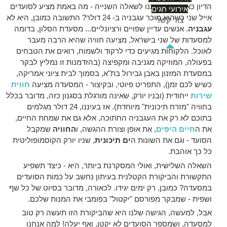
הדיון כאן, מביא אותנו לשאלה השנייה - מה באמת מציע לסועדים
אירועי חגים
אייל שני כשהוא מוכר עגבניה ב- 24 דולר? התשובה כמובן, היא לא
צור קשר
עגבניה
. אנשים עדיין שפויים ורציונליים... מסעדת הסלון, בדומה
למסעדות של שני בישראל, מציעה חוויה שהיא הרבה מעבר
לאוכל. הלקוחות מגיעים כדי לרקוד ולשמוח, רואים את הטבחים
בפעולה, המוזיקה מגניבה ומקפיצה (בהזדמנות זו נמליץ לבקר
במסעדת המזנון באבן גבירול בת"א, בסמוך לבית ציוני אמריקה,
כשיש לכם זמן), התפריט פיוטי, ובקיצור - המסעדה מציעה
חווית
שירות
ייחודית (ובניו יורק, שאינה מורגלת בסגנון כזה, מדובר בכלל
בחוויה "מזרח תיכונית" מיוחדת). אז בעיננו, 24 דולר מגלמים
בתוכם לא רק את העגבניה החתוכה, אלא גם את שמחת החיים,
את ה
חיים היפים
, את אופן וצורת ההגשה, ו
החוויה
שמקבל
הסועד - וגם את השונות ה
ים תיכונית
, שניו יורק הקוסמופוליטית
כל כך אוהבת.
השאלה השלישית, ואולי המסקרנת ביותר, היא - כיצד תשפיע
התקשורת והביקורת הקטלנית בעיתון נחשב על כמות הסועדים
במסעדה? כמובן, רק ימים יגידו. לכאורה, מדובר בסיוט של כל שף
ושפית - שמבקר מפורסם "יקטול" בפומבי את המנות שלכם.
אבל, למעשה, הגישה שלנו היא שהביקורת הזו תעשה רק טוב
למסעדה, ושמספר הסועדים לא יקטן, ואף יעלה! למה אנחנו