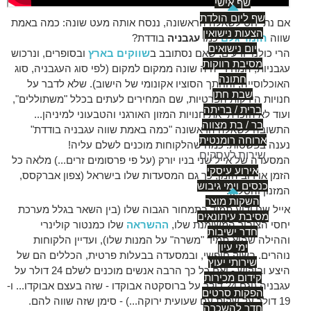
שף אישי
שף ליום הולדת
אם נתייחס לשאלה הראשונה, ננסח אותה מעט שונה: כמה באמת
הצעות נישואין
שווה
חומר גלם
כמו
עגבניה
בודדת?
יום נישואים
הרי כולנו יודעים, שאם נסתובב ב
שווקים בארץ
ובסופרים, ונרכוש
מסיבת רווקות
עגבניות, המחיר יהיה שונה ממקום למקום (לפי סוג העגבניה, סוג
חתונה
האוכלוסייה, והחתך הסוציו אקונומי של הישוב). שלא לדבר על
שבת חתן
חנויות הירקות הפרטיות, שם המחירים לעתים בכלל "משתוללים",
ברית / בריתה
ועוד לא הזכרתי את חנויות המזון האורגני והטבעוני למיניהן...
בר / בת מצווה
התשובה לשאלה הראשונה "כמה באמת שווה עגבניה בודדת"
ארוחה רומנטית
נענה בפשטות: כמה שהלקוחות מוכנים לשלם עליה!
שירות לעסקים
המסעדה של אייל שני בניו יורק (על פי פרסומים זרים...) מלאה כל
אירוע עיסקי
הזמן או רוב הזמן, כך גם המסעדות שלו בישראל (צפון אברקסס,
כנסים וימי גיבוש
המזנון והסלון).
השקות מוצר
אייל שני ידוע תמיד בתמחור הגבוה שלו (בין השאר בגלל מערכת
מסיבת עיתונאים
יחסי הציבור המשומנת שלו,
ההשראה
שלו כמנטור קולינרי
חדר ישיבות
וההילה שהוא תמיד "משרה" על המנות שלו), ועדיין הלקוחות
ימי עיון
נוהרים. בשוק חופשי, ובמסעדה בבעלות פרטית, הכללים הם של
שירותי יעוץ
היצע וביקוש - ואם כל כך הרבה אנשים מוכנים לשלם 24 דולר על
קידום מכירות
עגבניה (וגם 24 דולר על ברוסקטה אבוקדו - שזה בעצם אבוקדו... ו-
הפקות סרטים
19 דולר על שקית עם שעועית ירוקה...) - סימן שזה שווה להם.
חדר להשכרה