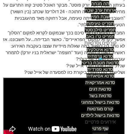
תה מנחה
בעיתון הנפוץ "הניו יורק פוסט". מבקר האוכל סטיב קוזו התרעם על
ארוחת ערב שבת
מחיר המנה של עגבניה חתוכה - 24 דולרים! שכתב (בין השאר)
שבת חמין
"העגבניה אמנם הייתה טעימה, אבל רחוקה מאד מהעגבניות
תפריט טעימות
הטעימות ביותר שאכלתי".
תפריט סילבסטר
המבקר המפורסם אף סיכם בכך שבמקום לקרוא למקום "הסלון"
תפריט ט"ו באב
אפשר לקרוא למקום "הפראיירים". כאשר הבדיחה...על חשבוננו. אז
קורסים וסדנאות
לא נותר לנו לשאול כמה שאלות מיידיות שצצו בעקבות האירוע:
סדנא איטלקית
ראשית, האם זו חוצפה (ועוד "חוצפה" ישראלית בניו יורק!) לתמחר
סדנא צרפתית
עגבניה חתוכה ב-24 דולר?
סדנאת מטבח בריטי
שנית, מה באמת מוכר אייל שני?
סדנא ספרדית
ושלישית, מה תעשה ביקורת כזו למסעדה של אייל שני?
סדנא אסיאתית
סדנא אמריקאית
סדנאת דגים
סדנאת בשר
סדנאת בישול צמחוני
קורס מגדנאות
סדנאת בישול לילדים
אירועים פרטיים
שף פרטי