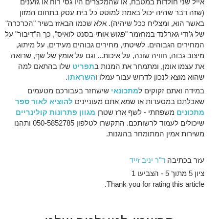
אייל שני חולדות במטבח, או שהמלצרים היו גסי רוח או גזענים
(שזה דבר שהיה יכול באמת למוטט כל בית עסק בתחום המזון
באשר הוא, ומצליח ככל שיהיה). אלא שכמו הבאזז בשיר "הכרכרה"
של ג'ודי גארלנד במחזמר "פגוש אותי בסנט לואיס", כך ה"דיבור" על
המחירים הגבוהים. לשיטתי, מחירים גבוהים מעידים, על מיתוג,
מיצוב גבוה, חוויה שונה, על איכות... וגם על אומץ של שף, שרואה
את עצמו אומן, ומתמחר את המנות ב
תפריט
שלו בהתאם למה
שהוא מוצא לנכון לדרוש עבור עמלו ו
השראתו
.
במידה ואתם זקוקים ל
מתכונאי
שישחזר בעבורכם מטעמים
שאכלתם במסעדות או שמא אתם מעוניינים
להוציא לאור ספר
מתכונים
משפחתי - לשף ארז שטרן
מגוון פתרונות קולינריים
שיכולים לעמוד לרשותכם. התקשרו לטלפון 050-5852785 ותהנו
משירות אמין המתומחר בהוגנות.
עזר בכתיבה
ד"ר יניב זייד
ציון 5 מתוך 5 - הצביעו 1
Thank you for rating this article.