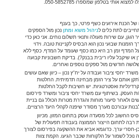
א אותי בטלפון שמספרו 050-5852785.
של הכנת אירועים כשף פרטי, כך בענף
חייבים לתת כלים ל
ניהול משא ומתן
נכון מול הספקים
הוגן, עם שירות מעולה ותנאי תשלום נוחים. אני כאן כדי
 הזמנות שבועי נכון הוא הבסיס לקניינות טובה. וידוי
על המדף זמן רב היא כמו כסף שעומד על המדף. כסף ללא
או שיקבל עליו ריבית בבנק?). בדיקת חשבוניות קבועה
שלושה חודשים מול ספקים נוספים ואחרים.
שרד יחסי ציבור ועבודה על יח"ץ נכון – כיוון שאם עושים
תקן אותם על ציר הזמן מבחינה תדמיתית. החלטות
רדינליות ואסטרטגיות. יש חשיבות לקבל החלטות
ות העסק. בשיתוף עם משרד יחסי ציבור ומשרד פירסום
ים ולאחר סיעור מוחות והגדרת מטרות הכולל גם בניית
בנות עבורכם מערך מסודר שיפנה לקהלי היעד הרצויים.
יס החשוב לכל מסעדה ועסק בתחום המזון. מכיוון
 רבה לתחום הייצור הממוצה בעבודה תפעולית של
 לכן-חסרי ערך. כדוגמא אביא את ההשקעה בפירסום לצורך
נוכל לשמור על הלקוחות שכבר הגיעו. הקמת צוות