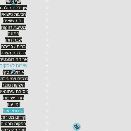
לא מעט יזמים פרטיים כמו גם שפים מוכשרים ומוצלחי
שף אישי
משלהם. כדי לבנות עסק בצורה נכונה צריך לדעת לא רק
שף ליום הולדת
נושאים רבים שלפעמים נופלים בין הכיסאות בשל ארגון ל
הצעות נישואין
יום נישואים
מה מציע שף ארז שטרן?
מסיבת רווקות
הידע המקצועי שצברתי והעובדה שאני מגיע מהעולם הקול
חתונה
ייעוץ אפקטיבי, אולטימטיבי ויעיל המתואם עם המתרח
שבת חתן
• במסגרת זו, אני מלווה את הלקוחות שלי כבר משלב הרע
ברית / בריתה
ראשונית של העסק שלהם. אני מלווה את היזמים ומדריך
בר / בת מצווה
לבנייה נכונה ויעילה בצורה מקסימאלית (לנוחות העובדי
ארוחה רומנטית
עיצוב הפלור ועוד).
שירות לעסקים
• הכנת
מתכונים
והטמעתם בתוכנה "עץ מוצר" המיועדו
אירוע עיסקי
• בנוסף, ארז מתמחה כ
מתכונאי
למגוון צרכים.
כנסים וימי גיבוש
השקות מוצר
• בניית
תקציב
ותוכנית עיסקית יחד עם יזמים, השפים וב
מסיבת עיתונאים
קונספט בעל קווים ייחודיים ולשמירה על עיצוב וזרימה ה
חדר ישיבות
• עיצוב וגיבוש תפריט (על כך תוכלו לקרוא במאמר על
ב
ימי עיון
כיצד לעצב תפריט מסעדה באופן מסחרי ובשני איך לת
שירותי יעוץ
קידום מכירות
הפקות סרטים
חדר להשכרה