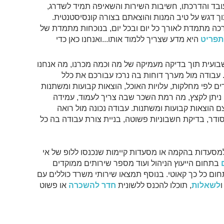
בד והדרכתו, חשיבות השירות והשאיפה תמיד לשדרג,
ך דגש על טיב המנות והוצאתם בצורה קונסיסטנטית.
כה מתמדת לאורך כל יום ובכל יום, בנוכחות מתמדת של
תפריט
היא מדע שצריך ללמוד אותו...ואנחנו כאן כדי
ועית תוך בדיקה מעמיקה של מה וכמה מכרנו, מה אנחנו
ת. עבודה מול מערך דוחות בה נרכז עבורכם את כלל
דים לפי מחלקות, עלויות האוכל, הוצאות קבועות ומשתנות
 ניתן לקצץ, מה רמת השכר שבה צריך לעמוד, עמידה
סט food-cost), כיצד ניתן לצמצם הוצאות קבועות ומשתנות. עבודה נכונה מול רואה
ודר, בדיקת חשבוניות פשוטה, בניית צורת עבודה בה כל
למסעדות בהקמה או מסעדות קיימות שנכנסו ללופ של אי
בתחום הייעוץ הניהול ועוד מספר שירותים ממוקדים
תחום כל כך קאוטי. בנוסף תמצאו שירותי משרד כוללים עם
לשאלות
, תוכלו להכנס ללשונית
חדר להשכרה
או פשוט