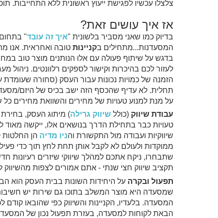
צלצלו עכשיו לפגישת ייעוץ ראשונית ללא התחייבות. תוכלו למצו
אז איך עושים זאת?
בדיוק כמו שאני מסביר בלשונית "
איך זה עובד
" בתחום 
המסעדנות...מתחילים ב
קניינות
טובה ואחראית. אנו מת
בדגש על שיתוף פעולה עם אלו הנותנים מוצר טוב במחיר 
לעזור לכם בהיכרות וקישור לספקים רלוונטים. ניהול מערך
הזמנה של כמויות נכונות עבור העסק (סחורה שעומדת 
תחלית. לא עדיף שהכסף הזה ישב בכיס של היזם/מסעדן 
על מנת למנוע טעויות של מחירים והשוואת מחירים כל 
עבודת שיווק
(כולל
שיווק גרילה
) מיתוג העסק, בחירת מ
טעויות כבר בתחילת הדרך בנושאים אלו, ייקשה מאוד ל
שיווקיות ועבודה מול התקשורת וה
ניו מדיה
הן החלטות ק
ממוקדות ולעולם לא לקבל אותן תחת לחץ תוך כדי פעיל
שתבחרו, ניקח אתכם למהלך שיווקי שיזרים רעיונות חדש
תקציב שיווק חצי שנתי - אתם אמורים לצפות מהשיווק ל
תפעול
ובקרה
על היחידות השונות בבית העסק הוא הבס
שמסעדה היא מוצר המשלב בתוכו גם שירות יש חשיבות
המסעדה. בלעדיו, הקניינות והשיווק כפי שהובאו קודם
הבאת לקוחות למסעדה, בעזרת תפעול נכון של המסעדה 