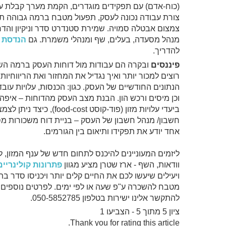
(כוח-אדם) עם תפקידים מוגדרים, הקמת מערך קבלת עו
צורת עבודה נכונה לעסק, תפעול מטבח ברמה גבוהה תו
צמצום אבטלה סמויה. שמירת סטנדרט סדר וניקיון והדר
מנהל מסעדה, בעלים, שף ומנהלי משמרת. גם
הנדסת 
להדריך.
פיננסים
ובקרה הם עבודות מול דוחות העסק ברמה השב
רוצים למכור יותר ואיך נגדיל את המחזור ואת הריווחיו
הנתונים החודשיים של העסק. כגון: הכנסות, עלויות עוב
וכן מיסים ורכש הון. הבנת מצב העסק מהדוחות – איפה
ביעדי עלויות מזון (פוד-קו
חשבון/ מנהל חשבון של העסק – בניית דוח משכורות מס
אחד יודע את תפקידו ותיאום בין הגורמים.
ליזמים המעוניינים להיכנס לתחום חדש של ענף המזון, 
וודאות, השף - ארז שטרן מציע מגוון
פתרונות קולינריים
ויעילים שיעשו לכם את החיים קלים יותר ויכניסו סדר ב
מטבח להשכרה ע"פ שעה או לפי ימים. לפרטים נוספים ו
להתקשר אלינו ישירות בטלפון 050-5852785.
ציון 5 מתוך 5 - הצביעו 1
Thank you for rating this article.