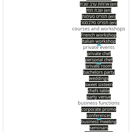
ארוחת ערב שבת (en)
שבת חמין (en)
תפריט טעימות (en)
תפריט סילבסטר (en)
courses and workshops
French workshop
Italian workshop
private events
private chef
personal chef
private room
bachelors party
weddings
sweet sixteen
chefs table
party venue
business functions
corporate promo
conferences
business meeting
seminars