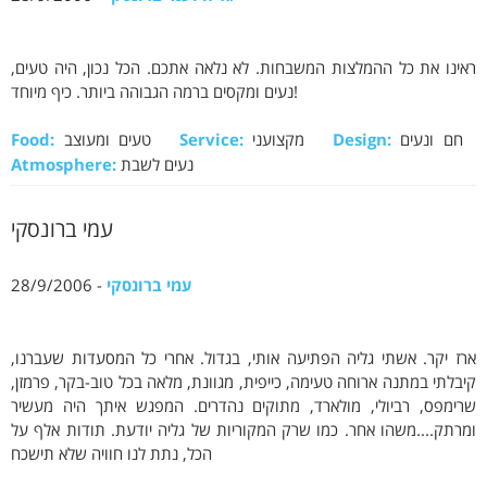
ראינו את כל ההמלצות המשבחות. לא נלאה אתכם. הכל נכון, היה טעים,
נעים ומקסים ברמה הגבוהה ביותר. כיף מיוחד!
חם ונעים
Design:
מקצועני
Service:
טעים ומעוצב
Food:
נעים לשבת
Atmosphere:
עמי ברונסקי
עמי ברונסקי
- 28/9/2006
ארז יקר. אשתי גליה הפתיעה אותי, בגדול. אחרי כל המסעדות שעברנו,
קיבלתי במתנה ארוחה טעימה, כייפית, מגוונת, מלאה בכל טוב-בקר, פרמזן,
שרימפס, רביולי, מולארד, מתוקים נהדרים. המפגש איתך היה מעשיר
ומרתק....משהו אחר. כמו שרק המקוריות של גליה יודעת. תודות אלף על
הכל, נתת לנו חוויה שלא תישכח