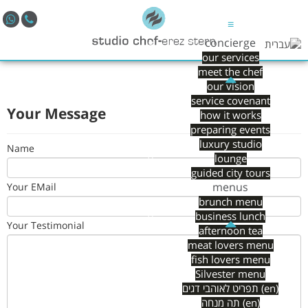
≡
concierge
our services
meet the chef
our vision
service covenant
Your Message
how it works
preparing events
luxury studio
Name
lounge
guided city tours
menus
Your EMail
brunch menu
business lunch
Your Testimonial
afternoon tea
meat lovers menu
fish lovers menu
Silvester menu
תפריט לאוהבי דגים (en)
תה מנחה (en)