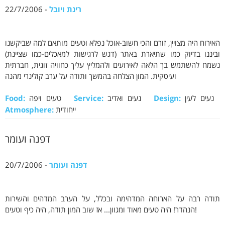
רינת ויובל
- 22/7/2006
האירוח היה מצויין, זורם והכי חשוב-אוכל נפלא וטעים מותאם למה שביקשנו
וביננו בדיוק כמו שתיארת באתר (דגש לרגישות למאכלים-כמו שציינת)
נשמח להשתמש בך הלאה לאירועים ולהמליץ עליך כחוויה זוגית, חברתית
ועיסקית. המון הצלחה בהמשך ותודה על ערב קולינרי מהנה
נעים לעין
Design:
נעים ואדיב
Service:
טעים ויפה
Food:
ייחודית
Atmosphere:
דפנה ועומר
דפנה ועומר
- 20/7/2006
תודה רבה על הארוחה המדהימה ובכלל, על הערב המדהים והשירות
הנהדר! היה טעים מאוד ומגוון... אז שוב המון תודה, היה כיף וטעים!