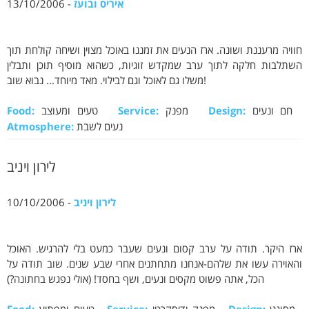
איריס ובועז
- 13/10/2006
חוויה מרעננת ושונה. ארז הנעים את זמננו באוכל מצוין ושיחה קולחת תוך
השתלבות חלקה לתוך ערב שמקדש זוגיות, כשהוא מוסיף תוכן ותבלין
משלו גם לאוכל וגם לבילוי. מאד מיוחד... נבוא שוב!
חם ונעים
Design:
מפנק
Service:
טעים ומעוצב
Food:
נעים לשבת
Atmosphere:
לירון ויניב
לירון ויניב
- 10/10/2006
ארז היקר. תודה על ערב קסום ונעים שעבר כמעט בלי להרגיש. האוכל
והאוירה עשו את שלהם-אנחנו מתחתנים אחרי שבע שנים. שוב תודה על
הכל, אתה פשוט מקסים ונעים, ושף בחסד! (אולי נפגש בחתונה?)