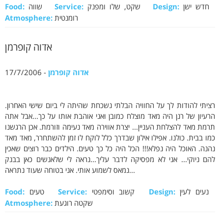
חדש ישן
Design:
שקט, שלו ומפנק
Service:
שווה
Food:
רומנטית
Atmosphere:
אדוה קופרמן
אדוה קופרמן
- 17/7/2006
רציתי להודות לך על החוויה הבלתי נשכחת שהיתה לי ביום שישי האחרון.
הרעיון של רנן היה מאד מוצלח כמובן ואני אוהבת אותו על כך...אבל אתה
תרמת מאד להצלחת העניין... יצרת אווירה מאד נעימה וזורמת. אכן הרגשנו
כמו בבית. כולנו. אפילו אילון שבדרך כלל לוקח לו זמן להשתחרר, מאד מאד
נהנה. האוכל היה נפלא!!! הכל היה כל כך טעים. הילדים כבר רוצים שאכין
להם ניוקי... אני לא מפסיקה לדבר עליך...נראה לי שלאנשים כאן בבנק
נמאס לשמוע אותי. אני בטוחה שעוד נתראה...
נעים לעין
Design:
קשוב וסימפטי
Service:
טעים
Food:
שקטה רוגעת
Atmosphere: