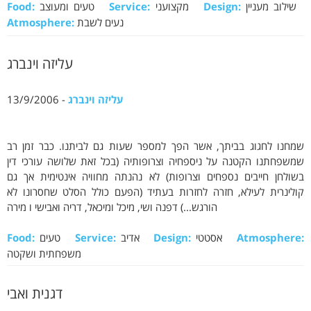
שילוב מעניין
Design:
מקצועני
Service:
טעים ומעוצב
Food:
נעים לשבת
Atmosphere:
עליזה וינברג
עליזה וינברג
- 13/9/2006
שמחנו לחגוג בביתך, אשר הפך למספר שעות גם לביתנו. כבר זמן רב
שמשפחתנו הקטנה על ניספחיה וצרופותיה (בכל זאת שלושה עורכי דין
בשולחן חייבים נספחים וצרופות) לא נהנתה מחוויה אינטימית אך גם
קולינרית לעילא, חזרה לחזרות בעתיד (הפעם כולל הסלט שחסרונו לא
הורגש...) דפנה ושי, מיכל ומיכאל, דריה ואבישי ו מירה
Atmosphere:
אסטטי
Design:
אדיב
Service:
טעים
Food:
משפחתית ושקטה
דגנית ואבי