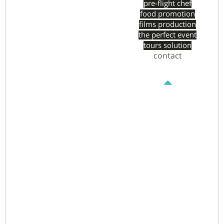
pre-flight chef
food promotion
films production
the perfect event
tours solution
contact