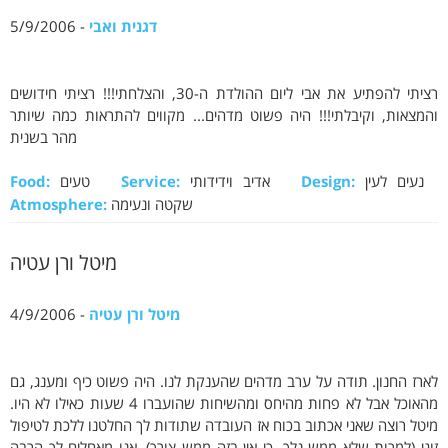
דגנית ואבי
- 5/9/2006
רציתי להפתיע את אבי ליום ההולדת ה-30, והצלחתי!!! רציתי חידושים
והמצאות, וקיבלתי!!! היה פשוט מדהים... מקווים להתראות כמה שיותר
מהר בשנית
נעים לעין
Design:
אדיב וידידותי
Service:
טעים
Food:
שקטה ונעימה
Atmosphere:
מיטל ורן עטיה
מיטל ורן עטיה
- 4/9/2006
לארז החנון. תודה על ערב מדהים שהענקת לנו. היה פשוט כיף ומענג, גם
מהאוכל אבל לא פחות מהיחס ומהשיחות שהועברו 4 שעות כאילו לא היו.
מיטל רוצה שאני אכתוב בכוח אז העובדה שתודות לך החלטנו ללכת לטיפול