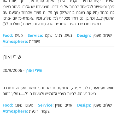
השניה בעצם ההנאה. מקסים מצידך שאתה פותח את ביתך ופותח את
ליבך ומאפשר לכל אחד להנות על פי דרכו. מצטערת שנאלצנו לעזוב באופן
כה נמהר (תינוקת רעבה בירושלים) אך מקווה מאוד שנחזור (הפעם עם
התינוקת...). וכמובן, גם דורון מצטרף לכל מילה. וכמו שאמרת-כל יום אנחנו
רוכשים חברים חדשים. שתהייה שנה טובה וחג שמח (יומולדת 33)
שילוב מעניין
Design:
נעים, רגוע ושקט
Service:
טעים
Food:
מיוחדת
Atmosphere:
שירי ואורן
שירי ואורן
- 20/9/2006
חוויה מפתיעה, בלתי צפויה, מרתקת, חדשה והכי חשוב טעימה ובחברה
מאוד נעימה. להיות בארץ ולהרגיש ולטעום חו"ל.....נמליץ בחום
שילוב מעניין
Design:
אדיב ומזמין
Service:
טעים ומענג
Food:
שקטה ורוגעת
Atmosphere: