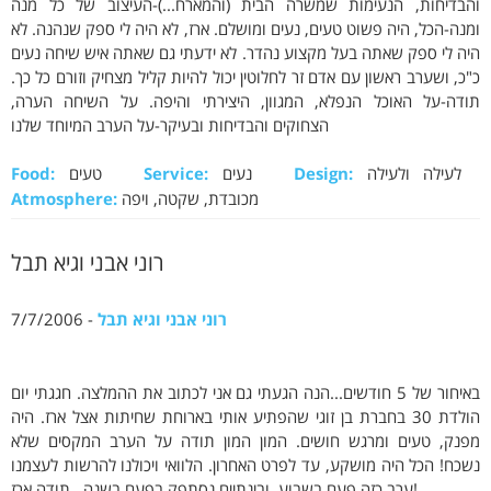
והבדיחות, הנעימות שמשרה הבית (והמארח...)-העיצוב של כל מנה
ומנה-הכל, היה פשוט טעים, נעים ומושלם. ארז, לא היה לי ספק שנהנה. לא
היה לי ספק שאתה בעל מקצוע נהדר. לא ידעתי גם שאתה איש שיחה נעים
כ"כ, ושערב ראשון עם אדם זר לחלוטין יכול להיות קליל מצחיק וזורם כל כך.
תודה-על האוכל הנפלא, המגוון, היצירתי והיפה. על השיחה הערה,
הצחוקים והבדיחות ובעיקר-על הערב המיוחד שלנו
לעילה ולעילה
Design:
נעים
Service:
טעים
Food:
מכובדת, שקטה, ויפה
Atmosphere:
רוני אבני וגיא תבל
רוני אבני וגיא תבל
- 7/7/2006
באיחור של 5 חודשים...הנה הגעתי גם אני לכתוב את ההמלצה. חגגתי יום
הולדת 30 בחברת בן זוגי שהפתיע אותי בארוחת שחיתות אצל ארז. היה
מפנק, טעים ומרגש חושים. המון המון תודה על הערב המקסים שלא
נשכח! הכל היה מושקע, עד לפרט האחרון. הלוואי ויכולנו להרשות לעצמנו
ערב כזה פעם בשבוע, ובינתיים נסתפק בפעם בשנה.. תודה ארז!