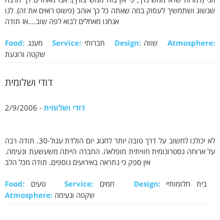
זוגי (למרות שלא ממש נלך, כי אין בזה ממש צורך). אנו מאחלים לך הרבה
שגשוג ושתמשיך לעסוק במה שאתה כל כך אוהב (פשוט רואים את זה). לנו
אנחנו מאחלים לבוא לפה שוב....אז תודה
Atmosphere:
שווה
Design:
חברותי
Service:
מענג
Food:
שקטה ורוגעת
דודי ושלומית
דודי ושלומית
- 2/9/2006
לא יכולנו לחשוב על דרך טובה יותר לחגוג יום הולדת עגול-30. תודה רבה
על ארוחה גסטרונומית חוויתית מופלאה. החברה הייתה משעשעת ונעימה.
אין ספק כי נתראה באירועים נוספים. תודה מכל הלב
בית חלומותיי
Design:
חמים
Service:
טעים
Food:
שקטה ונעימה
Atmosphere: