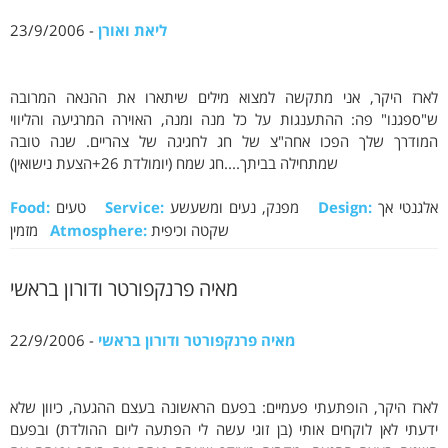
ליאת ואורן
- 23/9/2006
לארז היקר, אני מתקשה למצוא מילים שיתארו את ההנאה המרובה
ש"ספגנו" פה: ההתענגות על כל מנה ומנה, האוירה המרגיעה והליווי
המודרך שלך הפכו אחה"צ של חג לחגיגה של צהריים. שנה טובה
שמתחילה בביתך....חג שמח (יומולדת 26+הצעת נישואין)
אלגנטי אך
Design:
מפנק, נעים ומשעשע
Service:
טעים
Food:
שקטה וכיפית
Atmosphere:
מזמין
מאיה פרנקפורטר ודורון בראשי
מאיה פרנקפורטר ודורון בראשי
- 22/9/2006
לארז היקר, הופתעתי פעמיים: בפעם הראשונה בעצם ההגעה, כיוון שלא
ידעתי לאן לוקחים אותי (בן זוגי עשה לי הפתעה ליום ההולדת) ובפעם