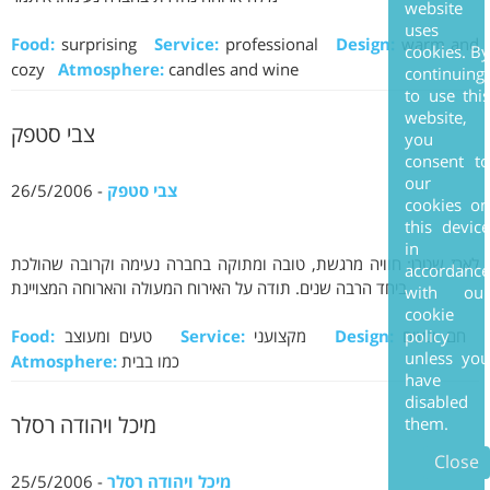
website
uses
Food:
surprising
Service:
professional
Design:
warm and
cookies. B
cozy
Atmosphere:
candles and wine
continuing
to use thi
website,
צבי סטפק
you
consent t
our
צבי סטפק
- 26/5/2006
cookies o
this devic
in
לארז שטרן: חוויה מרגשת, טובה ומתוקה בחברה נעימה וקרובה שהולכת
accordanc
ביחד הרבה שנים. תודה על האירוח המעולה והארוחה המצויינת
with ou
cookie
חם ונעים
Design:
מקצועני
Service:
טעים ומעוצב
Food:
policy
unless yo
כמו בבית
Atmosphere:
have
disabled
מיכל ויהודה רסלר
them.
Close
מיכל ויהודה רסלר
- 25/5/2006