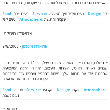
האנשים בהחלט בכבוד רב. נשמח לחזור שוב-כפי שקבענו, מידי כמה שנים
יפה
Design:
נעים ואדיב ואף משעשע
Service:
טעים ויפה
Food:
שקטה ומרגשת
Atmosphere:
ונעים לעין
אדוארדו מיטלמן
אדוארדו מיטלמן
- 9/8/2006
ארז שלום, נהננו מאוד מהאירוע שערכנו אצלך. כל 12 המשתתפים חילקו
שבחים לאוירה, האוכל, השירות, העיצוב, הייחוד והרמה המקצועית
שהפגנת יחד עם הצוות שלך. נשמח להמליץ ומחכים כבר להזדמנות
הקרובה כדי לחגוג שוב. אדוארדו.
Atmosphere:
מוקפד
Design:
מקצועני
Service:
מפתיע
Food:
נעים לשבת
גיא ושרי