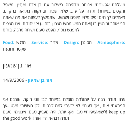
מוצלחת אפשרית! ארוחה מדהימה בשילוב עם בן אדם מעניין, משכיל
ומקסים במיוחד! תודה על ערב שלא ישכח, ובתקווה נתראה בהקדם.
מאחלים לך חיים יפים מלאי חיוכים ושמש. ושתמשיך לעשות את מה שאתה
הכי אוהב ומצטיין בו (ואתה ממש ממש מצטיין בזה...) אז! יהודית. אנו מצפים
למפגש נוסף. מפגש טעים ושיחה מהנה. בוריס
Atmosphere:
מסוגנן
Design:
אדיב
Service:
מרגש
Food:
שקטה ורוגעת
אור בן שמעון
אור בן שמעון
- 14/9/2006
ארז! תודה רבה על יומולדת מוצלח במיוחד לבן זוגי היקר. אומנם אני
הפתעתי אותו, אך בעצמי לא ידעתי למה לצפות ולכן חששתי מעט...אך
לשוא!ציפיותיי נענו ואף יותר. היה מעניין, נעים, אינטימי וטעים! keep up
the good work!! תודה רבה-אוהד ואור