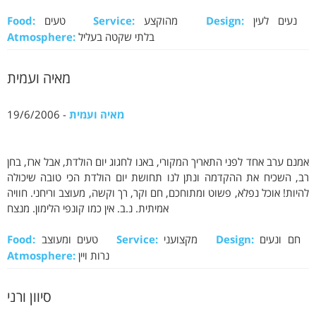
נעים לעין
Design:
מהוקצע
Service:
טעים
Food:
בלתי שקטה בעליל
Atmosphere:
מאיה ועמית
מאיה ועמית
- 19/6/2006
אמנם ערב אחד לפני התאריך המקורי, באנו לחגוג יום הולדת, אבל ארז, בחן
רב, השכיח את ההקדמה ונתן לנו תחושת יום הולדת הכי טובה שיכולה
להיות! אוכל נפלא, פשוט ומתוחכם, חם וקר, רך וקשה, מעוצב וריחני. חוויה
אמיתית. נ.ב. אין כמו קונפי הלימון. מנצח
חם ונעים
Design:
מקצועני
Service:
טעים ומעוצב
Food:
נרות ויין
Atmosphere:
סיוון ורני