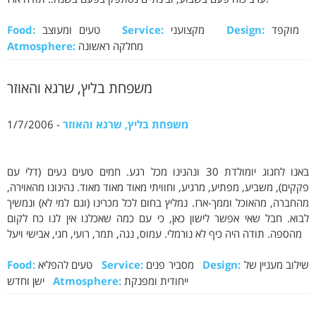
מוקפד
Design:
מקצועני
Service:
טעים ומעוצב
Food:
מחלקה ראשונה
Atmosphere:
משפחת בליץ, שרגא והאוזר
משפחת בליץ, שרגא והאוזר
- 1/7/2006
באנו לחגוג יומולדת 30 ונהנינו מכל רגע. חמים טעים נעים (דלי עם
פקקים), משביע, מפתיע, מרגיע, וחוויתי מאוד מאוד מאוד. נהינונו מהאוירה,
מהחברה, מהאוכל וממך-ארז. נמליץ בחום לכל מכרינו (וגם למי לא) ונמשיך
לבוא. חבל שאי אפשר לישון כאן, כי עם כמה שאכלנו אין לנו כח לקום
מהספה. תודה היה כיף לא נורמלי. עמוס, נגה, תמר, רועי, חגי, אבישי ויעל
שילוב מעניין של
Design:
מסביר פנים
Service:
טעים להפליא
Food:
ייחודית ומפנקת
Atmosphere:
ישן וחדש