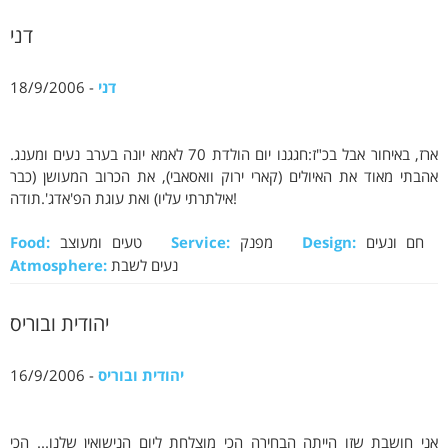
דני
דני
- 18/9/2006
ארז, באיחור אבל בכ"ז:חגגנו יום הולדת 70 לאמא יונה בערב נעים ומענג.
אהבתי מאוד את האיולים (קארי ירוק וואסאבי), את הכרוב המעושן (כבר
אילתרתי עליו) ואת עוגת הפ'אדג'.תודה!
חם ונעים
Design:
מפנק
Service:
טעים ומעוצב
Food:
נעים לשבת
Atmosphere:
יהודית ובוריס
יהודית ובוריס
- 16/9/2006
אני חושבת שזו הייתה הבחירה הכי מוצלחת ליום הנישואין שלנו... הכי