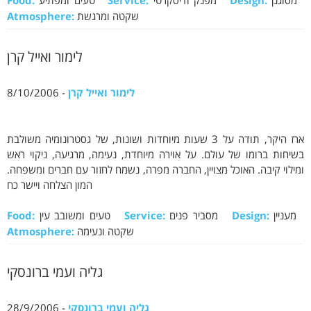
מסוגנן
Design:
מפנק ודיסקרטי
Service:
טעים ומפתיע
Food:
שקטה ומרגשת
Atmosphere:
לימור ואייל קרן
לימור ואייל קרן
- 8/10/2006
ארז היקר, תודה על 3 שעות מיוחדות ושונות, של גסטרונומיה משולבת
בשיחות ברומו של עולם. על אוירה מיוחדת, נעימה, מרגיעה, ניקוי ראש
ומילוי קיבה. האוכל מצויין, החברה מפרה, נשמח לחזור עם חברים ומשפחה.
המון הצלחה ויישר כח
מעניין
Design:
מסביר פנים
Service:
טעים ומשובב עין
Food:
שקטה ונעימה
Atmosphere:
גליה ועמי ברונסקי
גליה ועמי ברונסקי
- 28/9/2006