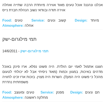
אכלנו ונהננו! אוכל טעים מאוד אווירה מיוחדת הרבה שתייה ואחלה
אוירה תודה ובוודאי נשוב הנהלת חברת נייס
מיוחד
Design:
קשוב ונעים
Service:
טעים
Food:
אחלה
Atmosphere:
תמי מילגרום-ישק
תמי מילגרום-ישק
- 14/6/2011
חגגנו אתמול לאמי יום הולדת. היה פשוט נפלא. ארז פינק באוכל
מדהים באיכות, במגוון וכמות (מאוד ניסיתי אבל לא יכולתי לטעום
מהכל כי פשוט היה המון!!). השרות היה מצוין. בזכות ארז זכינו לחוויה
משפחתית נהדרת
חם ונעים
Design:
מפנק
Service:
טעים ומעוצב
Food:
מחלקה ראשונה
Atmosphere: