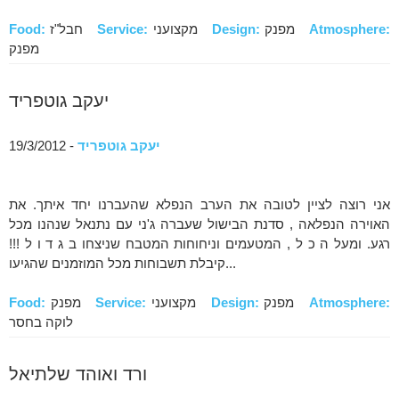
Atmosphere:
מפנק
Design:
מקצועני
Service:
חבל"ז
Food:
מפנק
יעקב גוטפריד
יעקב גוטפריד
- 19/3/2012
אני רוצה לציין לטובה את הערב הנפלא שהעברנו יחד איתך. את
האוירה הנפלאה , סדנת הבישול שעברה ג'ני עם נתנאל שנהנו מכל
רגע. ומעל ה כ ל , המטעמים וניחוחות המטבח שניצחו ב ג ד ו ל !!!
קיבלת תשבוחות מכל המוזמנים שהגיעו...
Atmosphere:
מפנק
Design:
מקצועני
Service:
מפנק
Food:
לוקה בחסר
ורד ואוהד שלתיאל