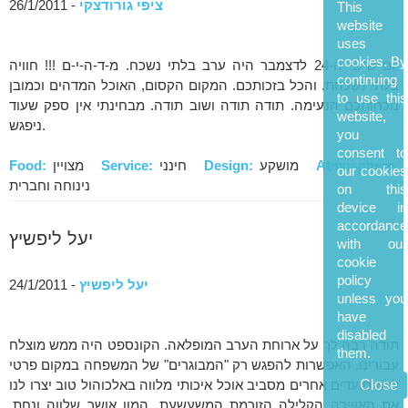
ציפי גורודצקי
- 26/1/2011
This
website
uses
cookies. By
יום שישי ה-24 לדצמבר היה ערב בלתי נשכח. מ-ד-ה-י-ם !!! חוויה
continuing
בלתי נשכחת. והכל בזכותכם. המקום הקסום, האוכל המדהים וכמובן
to use this
נוכחותכם הנעימה. תודה תודה ושוב תודה. מבחינתי אין ספק שעוד
website,
ניפגש.
you
consent to
Atmosphere:
מושקע
Design:
חינני
Service:
מצויין
Food:
our cookies
נינוחה וחברית
on this
device in
accordance
יעל ליפשיץ
with our
cookie
policy
יעל ליפשיץ
- 24/1/2011
unless you
have
disabled
תודה רבה לך על ארוחת הערב המופלאה. הקונספט היה ממש מוצלח
them.
עבורינו. האפשרות להפגש רק "המבוגרים" של המשפחה במקום פרטי
Close
ללא סועדים אחרים מסביב אוכל איכותי מלווה באלכוהול טוב יצרו לנו
את האווירה הקלילה הזורמת המשעשעת, המון אושר שלווה ונחת.