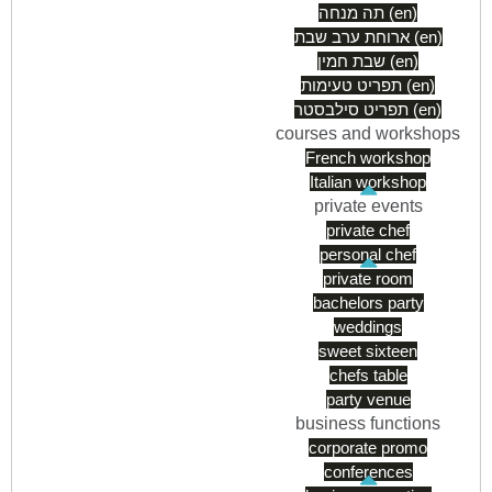
תה מנחה (en)
ארוחת ערב שבת (en)
שבת חמין (en)
תפריט טעימות (en)
תפריט סילבסטר (en)
courses and workshops
French workshop
Italian workshop
private events
private chef
personal chef
private room
bachelors party
weddings
sweet sixteen
chefs table
party venue
business functions
corporate promo
conferences