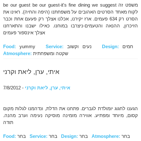
be our guest be our guest-it's fine dining we suggest משפט זה
לקוח מאחד הסרטים האהובים על משפחתנו (היפה והחיה). ראינו את
הסרט רק 634 פעמים. ארז יקירנו, אכלנו אצלך רק פעעם אחת וכבר
הזיכרון, ההנאה והטעמים-ניצרבו במוחנו. כאילו ישבנו והתארחנו
אצלך אינספור פעמים
חמים
Design:
נעים וקשוב
Service:
yummy
Food:
שקטה ומשפחתית
Atmosphere:
איתי, ערן, ליאת וקרני
איתי, ערן, ליאת וקרני
- 7/8/2012
הגענו לחגוג יומולדת לגברים. פתחנו את הדלת, ונדהמנו לגלות מקום
קסום, מיוחד ומפתיע. אווירה מזמינה מוסיקה נעימה וערב מהנה.
תודה
בחר
Atmosphere:
בחר
Design:
בחר
Service:
בחר
Food: