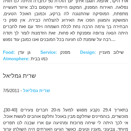
ארז היקר, אתמול חגגנו איתך יום הולדת 50 לחברה והיתה לנו חוויה
נפלאה. האירוח המפנק, המקום הייחודי והקסום בלב איזור תעשייה
מתפתח, המוסיקה שהתנגנה לה ברקע, וכמובן האוכל הטעים,
המושקע והמגוון הפכו את האירוע להצלחה כבירה. אין ספק כי
הבחירה בך גרמה הרבה נחת לכלת השמחה ויחד עם זאת לחברים
היתה הנאה צרופה ומפנקת לא פחות. זאת הזדמנות לומר לך תודה
רבה על שזמנת לנו חגיגה בכל המובנים ואנו כמובן עוד נפגש....
שילוב מעניין
Design:
מפנק
Service:
גן עדן
Food:
כמו בבית
Atmosphere:
שרית גמליאל
שרית גמליאל
- 7/5/2011
בתאריך 29.4 נקבע מפגש למעל מ-20 חברים צעירים [30-40],
מוכשרים, בוהמיינים שחלקם מבין באוכל וחלקם אוהבים לעשות אוכל.
אי לכך היתה לי שיחה מרוכזת ומרגיעה עם ארז שבנה לנו תפריט
מיוחד, צבעוני ,מענין וטעים. כאשר הגיעו האורחים היה השולחן ערוך