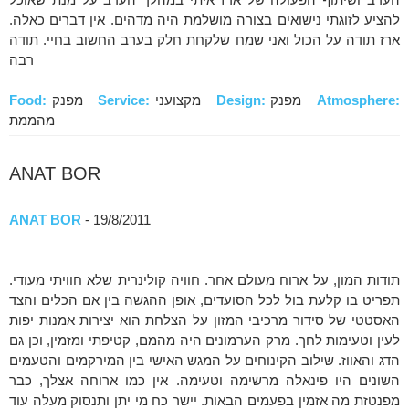
להציע לזוגתי נישואים בצורה מושלמת היה מדהים. אין דברים כאלה.
ארז תודה על הכול ואני שמח שלקחת חלק בערב החשוב בחיי. תודה
רבה
Atmosphere:
מפנק
Design:
מקצועני
Service:
מפנק
Food:
מהממת
ANAT BOR
ANAT BOR
- 19/8/2011
תודות המון, על ארוח מעולם אחר. חוויה קולינרית שלא חוויתי מעודי.
תפריט בו קלעת בול לכל הסועדים, אופן ההגשה בין אם הכלים והצד
האסטטי של סידור מרכיבי המזון על הצלחת הוא יצירות אמנות יפות
לעין וטעימות לחך. מרק הערמונים היה מהמם, קטיפתי ומזמין, וכן גם
הדג והאווז. שילוב הקינוחים על המגש האישי בין המירקמים והטעמים
השונים היו פינאלה מרשימה וטעימה. אין כמו ארוחה אצלך, כבר
מפנטזת מה אזמין בפעמים הבאות. יישר כח מי יתן ותנסוק מעלה עוד