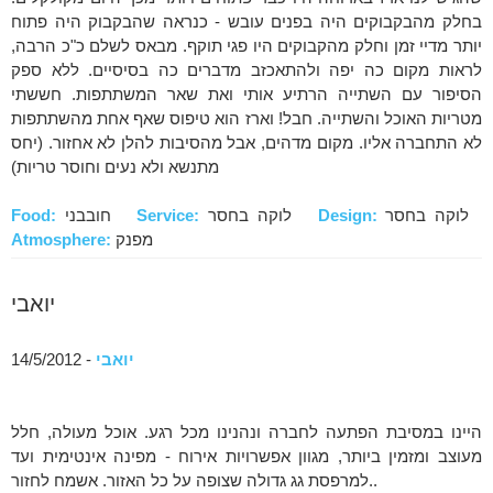
בחלק מהבקבוקים היה בפנים עובש - כנראה שהבקבוק היה פתוח
יותר מדיי זמן וחלק מהקבוקים היו פגי תוקף. מבאס לשלם כ"כ הרבה,
לראות מקום כה יפה ולהתאכזב מדברים כה בסיסיים. ללא ספק
הסיפור עם השתייה הרתיע אותי ואת שאר המשתתפות. חששתי
מטריות האוכל והשתייה. חבל! וארז הוא טיפוס שאף אחת מהשתתפות
לא התחברה אליו. מקום מדהים, אבל מהסיבות להלן לא אחזור. (יחס
מתנשא ולא נעים וחוסר טריות)
לוקה בחסר
Design:
לוקה בחסר
Service:
חובבני
Food:
מפנק
Atmosphere:
יואבי
יואבי
- 14/5/2012
היינו במסיבת הפתעה לחברה ונהנינו מכל רגע. אוכל מעולה, חלל
מעוצב ומזמין ביותר, מגוון אפשרויות אירוח - מפינה אינטימית ועד
למרפסת גג גדולה שצופה על כל האזור. אשמח לחזור..