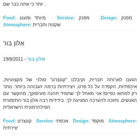
יותר כי אתה כבר שם .
מפנק
Design:
מפנק
Service:
מיוחד ומענג
Food:
שקטה וחברית
Atmosphere:
אלון בור
אלון בור
- 19/8/2011
הגענו לארוחה חברית, וקיבלנו "קונצרט" סולני של מקצועיות,
איכפתיות, הקפדה על כל פרט, ויצירתיות ברמה הגבוהה ביותר. נותר
רק למחוא כפיים! אני מאחל לך שתמיד תהנה מעיסוקך, מהקשר עם
האנשים. ותזכה להערכה המגיעה לך. בידידות רבה אלון בור-התזמורת
הפילהרמונית הישראלית
Atmosphere:
מוקפד
Design:
אכפתי
Service:
קונצרט
Food:
יצירתית