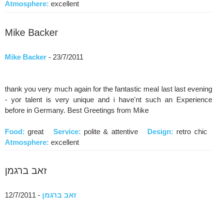
Atmosphere:
excellent
Mike Backer
Mike Backer
- 23/7/2011
thank you very much again for the fantastic meal last last evening
- yor talent is very unique and i have'nt such an Experience
before in Germany. Best Greetings from Mike
Food:
great
Service:
polite & attentive
Design:
retro chic
Atmosphere:
excellent
זאב ברגמן
זאב ברגמן
- 12/7/2011