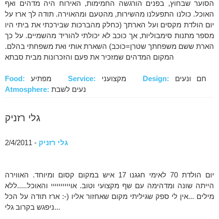
הסוער שבחוץ, בפנים הורגשה החמימות, האירוח היה מדהים ואף
האוכל. כולנו התפעלנו מהשירות, מהטעם ומהאוירה. תודה לך ארז על
יום הולדת מקסים ועל הארתך (כחלק מהברכות שבירכתי את ביתי היו
מספר מתנות סימבוליות, אך כוכב לא יכולתי להוריד מהשמיים. על כך
הארת ששם משפחתך שטרן=כוכב) השארת אותי ואת משפחתי בהלם.
המקום המדהים שמזכיר את פעם והזכרונות מבית סבתא
חם ונעים
Design:
מקצועני
Service:
מפתיע
Food:
נעים לשבת
Atmosphere:
גלי רזניק
גלי רזניק
- 2/4/2011
יום הולדת 70 לאימי חגגנו 17 איש במקום קסום ומיוחד. האווירה
הייתה שונה ומדהימה עם שף מקצועי וטוב. אויייייייייי והאוכל.....ללא
מילים ...אין לי ספק שגיליתי מקום שאחזור אליו (-: ארז תודה על הכל
...ניפגש בקרוב גלי