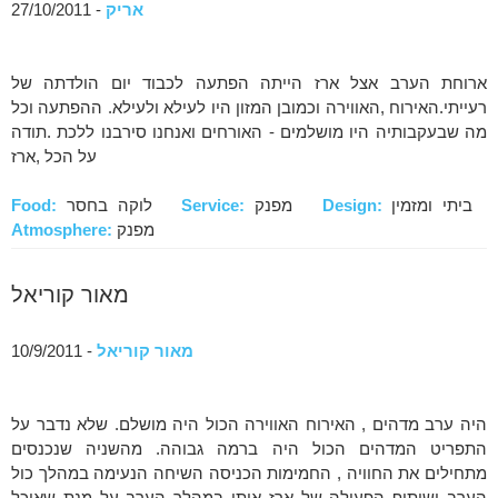
אריק
- 27/10/2011
ארוחת הערב אצל ארז הייתה הפתעה לכבוד יום הולדתה של
רעייתי.האירוח ,האווירה וכמובן המזון היו לעילא ולעילא. ההפתעה וכל
מה שבעקבותיה היו מושלמים - האורחים ואנחנו סירבנו ללכת .תודה
על הכל ,ארז
ביתי ומזמין
Design:
מפנק
Service:
לוקה בחסר
Food:
מפנק
Atmosphere:
מאור קוריאל
מאור קוריאל
- 10/9/2011
היה ערב מדהים , האירוח האווירה הכול היה מושלם. שלא נדבר על
התפריט המדהים הכול היה ברמה גבוהה. מהשניה שנכנסים
מתחילים את החוויה , החמימות הכניסה השיחה הנעימה במהלך כול
הערב ושיתוף הפעולה של ארז איתי במהלך הערב על מנת שאוכל