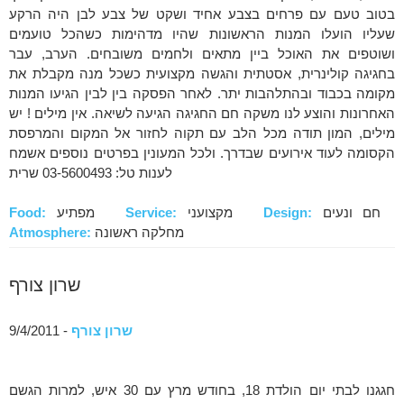
בטוב טעם עם פרחים בצבע אחיד ושקט של צבע לבן היה הרקע
שעליו הועלו המנות הראשונות שהיו מדהימות כשהכל טועמים
ושוטפים את האוכל ביין מתאים ולחמים משובחים. הערב, עבר
בחגיגה קולינרית, אסטתית והגשה מקצועית כשכל מנה מקבלת את
מקומה בכבוד ובהתלהבות יתר. לאחר הפסקה בין לבין הגיעו המנות
האחרונות והוצע לנו משקה חם החגיגה הגיעה לשיאה. אין מילים ! יש
מילים, המון תודה מכל הלב עם תקוה לחזור אל המקום והמרפסת
הקסומה לעוד אירועים שבדרך. ולכל המעונין בפרטים נוספים אשמח
לענות טל: 03-5600493 שרית
חם ונעים
Design:
מקצועני
Service:
מפתיע
Food:
מחלקה ראשונה
Atmosphere:
שרון צורף
שרון צורף
- 9/4/2011
חגגנו לבתי יום הולדת 18, בחודש מרץ עם 30 איש, למרות הגשם