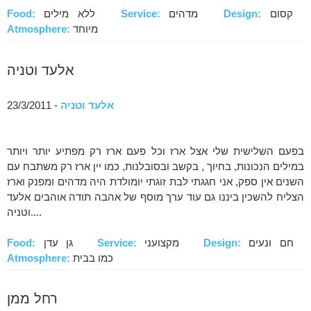
קסום
Design:
מדהים
Service:
ללא מילים
Food:
מיוחד
Atmosphere:
אלעד וטניה
אלעד וטניה
- 23/3/2011
בפעם השלישית שלי אצל ארז וכל פעם ארז רק מפתיע יותר ויותר
במילים הנכונות, בחיוך , בקשב ובסובלנות, כמו יין ארז רק משתבח עם
השנים אין ספק, אני חגגתי לבת זוגתי יומולדת היה מדהים ומפנק וארז
הצליח להשכין ביננו גם עוד ערך מוסף של אהבה תודה אוהבים אלעד
וטניה....
חם ונעים
Design:
מקצועני
Service:
גן עדן
Food:
כמו בבית
Atmosphere:
רחל ממן