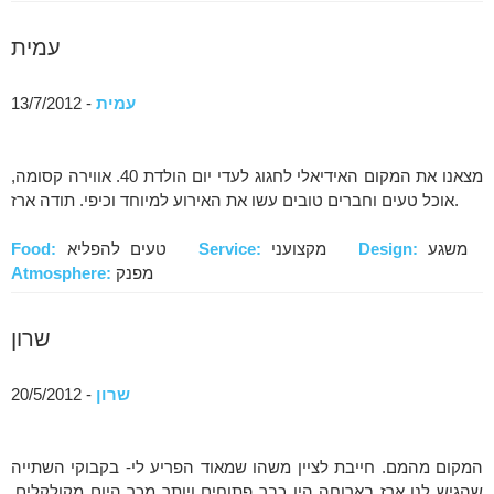
עמית
עמית
- 13/7/2012
מצאנו את המקום האידיאלי לחגוג לעדי יום הולדת 40. אווירה קסומה,
אוכל טעים וחברים טובים עשו את האירוע למיוחד וכיפי. תודה ארז.
משגע
Design:
מקצועני
Service:
טעים להפליא
Food:
מפנק
Atmosphere:
שרון
שרון
- 20/5/2012
המקום מהמם. חייבת לציין משהו שמאוד הפריע לי- בקבוקי השתייה
שהגיש לנו ארז בארוחה היו כבר פתוחים ויותר מכך היום מקולקלים.