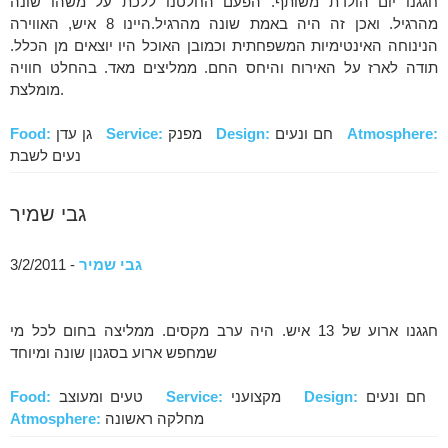
חגגנו יום הולדת משותף. הפעם החלטנו ללכת על משהו שונה
מהרגיל. ואכן זה היה באמת שונה מהרגיל.היינו 8 איש, האווירה
הנינוחה האינטימיות המשפחתית וכמובן האוכל היו יוצאים מן הכלל.
תודה לארז על האירוח והיחס החם. ממליצים מאד. בהחלט חוויה
מומלצת.
Atmosphere:
חם ונעים
Design:
מפנק
Service:
גן עדן
Food:
נעים לשבת
גבי שמיר
גבי שמיר
- 3/2/2011
חגגנו ארוע של 13 איש. היה ערב מקסים. ממליצה בחום לכל מי
שמחפש ארוע בסגנון שונה ומיוחד
חם ונעים
Design:
מקצועני
Service:
טעים ומעוצב
Food:
מחלקה ראשונה
Atmosphere: