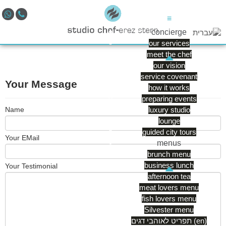
≡
concierge
our services
meet the chef
our vision
service covenant
Your Message
how it works
preparing events
luxury studio
Name
lounge
guided city tours
Your EMail
menus
brunch menu
business lunch
Your Testimonial
afternoon tea
meat lovers menu
fish lovers menu
Silvester menu
תפריט לאוהבי דגים (en)